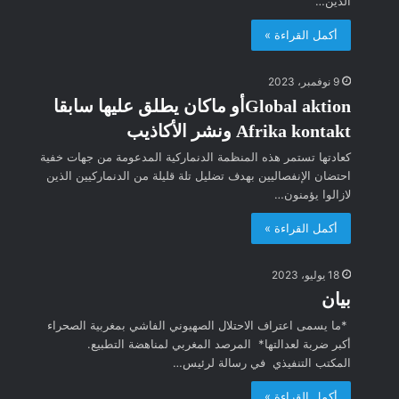
الذين…
أكمل القراءة »
9 نوفمبر، 2023
Global aktionأو ماكان يطلق عليها سابقا
Afrika kontakt ونشر الأكاذيب
كعادتها تستمر هذه المنظمة الدنماركية المدعومة من جهات خفية
احتضان الإنفصاليين بهدف تضليل تلة قليلة من الدنماركيين الذين
لازالوا يؤمنون…
أكمل القراءة »
18 يوليو، 2023
بيان
*ما يسمى اعتراف الاحتلال الصهيوني الفاشي بمغربية الصحراء
أكبر ضربة لعدالتها* المرصد المغربي لمناهضة التطبيع.
المكتب التنفيذي في رسالة لرئيس…
أكمل القراءة »