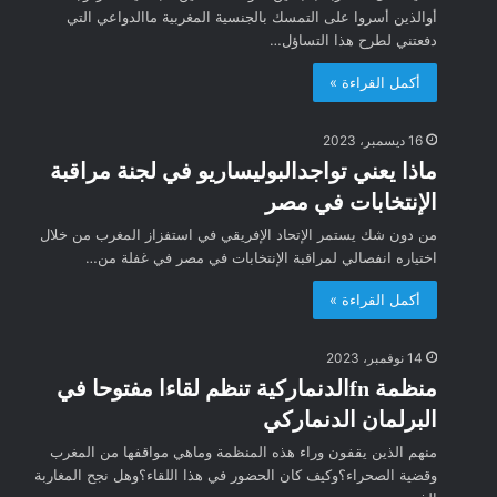
أوالذين أسروا على التمسك بالجنسية المغربية ماالدواعي التي
دفعتني لطرح هذا التساؤل…
أكمل القراءة »
16 ديسمبر، 2023
ماذا يعني تواجدالبوليساريو في لجنة مراقبة
الإنتخابات في مصر
من دون شك يستمر الإتحاد الإفريقي في استفزاز المغرب من خلال
اختياره انفصالي لمراقبة الإنتخابات في مصر في غفلة من…
أكمل القراءة »
14 نوفمبر، 2023
منظمة fnالدنماركية تنظم لقاءا مفتوحا في
البرلمان الدنماركي
منهم الذين يقفون وراء هذه المنظمة وماهي مواقفها من المغرب
وقضية الصحراء؟وكيف كان الحضور في هذا اللقاء؟وهل نجح المغاربة