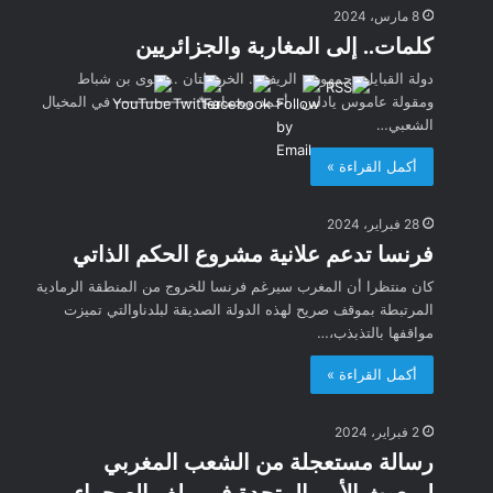
8 مارس، 2024
كلمات.. إلى المغاربة والجزائريين
دولة القبايل وجمهورية الريف .. الخريطتان .. فتوى بن شباط
ومقولة عاموس يادلين ..أحمد ويحمان * —————– في المخيال
الشعبي…
أكمل القراءة »
28 فبراير، 2024
فرنسا تدعم علانية مشروع الحكم الذاتي
كان منتظرا أن المغرب سيرغم فرنسا للخروج من المنطقة الرمادية
المرتبطة بموقف صريح لهذه الدولة الصديقة لبلدناوالتي تميزت
مواقفها بالتذبذب،…
أكمل القراءة »
2 فبراير، 2024
رسالة مستعجلة من الشعب المغربي
لمبعوث الأمم المتحدة في ملف الصحراء