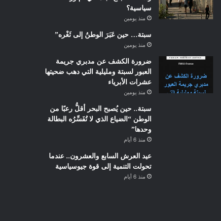
سياسية؟
منذ يومين
سبتة… حين عَبَرَ الوطنُ إلى ثَغْره”
منذ يومين
ضرورة الكشف عن مدبري جريمة
العبور لسبتة ومليلية التي دهب ضحيتها
عشرات الأبرياء
منذ يومين
سبتة.. حين يُصبح البحر أقلُّ رعبًا من
الوطن “الضياع الذي لا تُفَسِّرُه البطالة
وحدها”
منذ 6 أيام
عيد العرش السابع والعشرون.. عندما
تحولت التنمية إلى قوة جيوسياسية
منذ 6 أيام