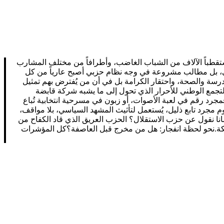
ليوم حراك Z، الذي أخذ في التوسع بشكل غير مسبوق، مستقطباً الآلاف من الشباب الغاضب، وأطرافاً من مختلف المشارب
ياسي، بل مطالب مشروعة في وجه نظام حزبي أصبح عارياً من كل
درسة والصحة، واحتقار الكرامة بل في أن من يُفترض بهم تمثيل
لتجمع الوطني للأحرار الذي تحول إلى ما يشبه شركة قابضة
مجرد رقم في لعبة الأصوات، أو زبون في مسرحية انتخابية تُباع
وم مجرد تابع ذليل، يُستعمل لتأثيث المشهد السياسي، بلا مواقف،
 نقول عن حزب الاستقلال؟ الحزب العريق الذي قاد الكفاح من
لكعكة.نحو لحظة انفجار: هل من مخرج قبل العاصفة؟كل المؤشرات