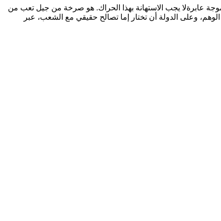
اريوهات إعلان حالة الاستثناء، وهو ما نخشاه، لأن تعثر الحلول السياسية قد يفتح شهية السلطوية.الخلاصة: حراك Z ليس موجة عابرةلا يجب الاستهانة بهذا الحراك. هو صرخة من جيل تعب من
 الوهم، وعلى الدولة أن تختار إما تصالح حقيقي مع الشعب، عبر