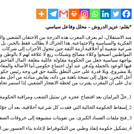
عبر
البريد
*بقلم: عزيز الدروش – محلل وفاعل سياسي.
الفكرية والسياسية والاجتماعية. هذا الحراك لا يطالب فقط بالخبز،
شرعية شعبية أو أخلاقية.أزمة الثقة حين تتحول الأحزاب إلى شركات خ
المواطنين أصبحوا وكلاء مصالح وشبكات ريع لا علاقة لهم لا بالوطن 
بواجهة سياسية جعل من الحكومة مقاولة عائلية مغلقة. المال الفاحش ه
فيها الوعود بالجملة وتُدفن عند أول اجتماع حكومي.أما الأصالة والمعا
بلا مشروع، وبلا قدرة على حتى النطق بكلمة حق في وجه رئيس حكوم
أجل التحرر، تحوّل إلى نسخة باهتة من ذاته، يقايض مبادئه من أجل 
تدل على أن المغرب يقترب من لحظة الانفجار الشعبي. إذا استمر تجاهل مطالب حراك Z، فإن السيناريوهات ا
1_حلّ البرلمان بعد افتضاح عجزه عن تمثيل الشعب ومراقبة الحكومة.
2_إسقاط الحكومة الحالية التي فقدت كل شرعية أخلاقية، بعد أن حوّلت الدولة إلى سوق كبيرة للمصالح والصفقات.
3_فتح ملفات الفساد الكبرى، من تفويتات مشبوهة إلى خروقات الصفقات العمومية ونهب الصناديق.
4_تشكيل حكومة إنقاذ وطني من التكنوقراط لإعادة بناء الجسور بين الدولة والمجتمع، وتهيئة الظروف لانتخابات مبكرة بشروط نزيهة.