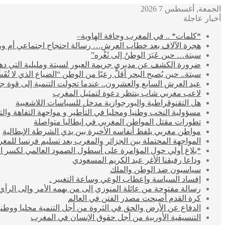
الجمعة, أغسطس 7 2026
أخبار عاجلة
*كلمات* .. في المغرب وحافة الهاوية–
هجرة الآلاف بعد خطاب العرش… رسالة احتجاج اجتماعي أم و
سبتة… حين عَبَرَ الوطنُ إلى ثَغْره”
ضرورة الكشف عن مدبري جريمة العبور لسبتة ومليلية التي ده
سبتة.. حين يُصبح البحر أقلُّ رعبًا من الوطن “الضياع الذي لا تُفَس
عيد العرش السابع والعشرون.. عندما تحولت التنمية إلى قوة ج
لاعب مغربي شاب ينتظر دعوة لتمثيل المغرب
هل التقنوقراطية والبورجوازية مدخل للسياسات اللاشعبية
مسؤولية النخب وطنيا ومحليا في التأطير و مواجهة التفاهة وال
تطورات مقتل المواطن المغربي في إيطاليا متواصلة
مواطن مغربي يلفظ أنفاسه الأخيرة بين يدي الشرطة الإيطالية
المواجهة المحتملة بين الجزائر والمغرب بعد تسليم فرنسا للمغر
*بلاغ أولي حول المؤامرة على أسطول الصمود العالمي لكسر 
وداعا رفيقنا الأغر عبد الكريم المسعودي
سياسيون ضد الوطن والملك
إفساد السياسة وإعطاب الوعي وساعة التغيير .
رسالة مفتوحة من عائلة المنوزي إلى من يهمه الأمر وإلى الرأي
كرة القدم أصبحت مصدر الفتن في العالم
الدفاع عن الأرض والحق في الثروة من أجل التنمية محليا ووطنيا
التنسيقية الأوربية من أجل حقوق الإنسان في المغرب