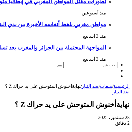
تطورات مقتل المواطن المغربي في إيطاليا متو
منذ أسبوعين
مواطن مغربي يلفظ أنفاسه الأخيرة بين يدي الش
منذ 3 أسابيع
المواجهة المحتملة بين الجزائر والمغرب بعد تسل
منذ 3 أسابيع
بحث
الوضع
عن
مقال
المظلم
عشوائي
الرئيسية
/
ملفات
/
ضد التيار
/
نهايةأخنوش المتوحش على يد حراك Z ؟
ضد التيار
نهايةأخنوش المتوحش على يد حراك Z ؟
28 سبتمبر، 2025
2 دقائق
تويتر
طباعة
تيلقرام
لينكدإن
واتساب
ماسنجر
ماسنجر
فيسبوك
مشاركة