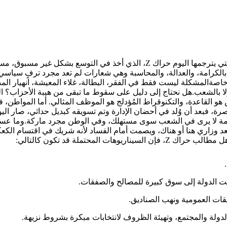
منذ الاستقلال، لم يعرف المغرب هذه الدرجة من الاحتقان الشعبي والتي يترجمها ا
 بل بالكرامة، والعدالة، والمحاسبة وهي شعارات لم تعد مجرد ترفٍ س
اصةالمشكلة ليست فقط في الفقر، البطالة، غلاء المعيشة، انهيار الم
ولا بالشعب.هل نحتاج إلى دليل على سقوط ما تبقى من هيبة الأحزاب؟ ا
و القاعدة، والتكنوقراط المُؤدلج هو الموظف المثالي. أما المواطن، ف
صرة، فبعد أن وُلد في أحضان الإدارة وتم تسويقه كبديل حداثي، صار الي
ة لا يرى في الشعب سوى مستهلك، وفي الوطن مجرد ماركة.وما عسانا
مقعد وزاري هنا أو هناك، ويصمت أمام الفساد لأنه شريك في اقتسام ا
لمحتملة قد تكون كالتالي: