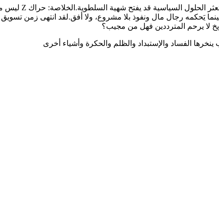
5_أو في أسوأ السين
ينما يَحكمه رجال مال ونفوذ بلا مشروع، ولا أفق.لقد انتهى زمن تسويق
يخ لا يرحم المترددين فهل من مجيب؟
ينخرها الفساد والإستبداد والظلم والحكرة وأشياء أخرى