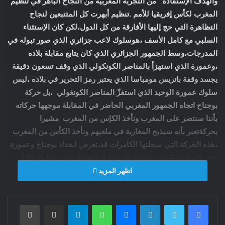
والهدف الإستفادة من التجربة المغربية من النجاح الباهر في تنظيم
المغرب لكأس إفريقيا للأمم .تنظيم أبهرت كل المتتبعين لنجاح
التظاهرة التي حج إليها الأفارقة من كل الدول،لكن كان الإستثناء
السلبي مع كامل الأسف ،هوسلوك لاعب جزائري الذي صور تبوله في
المدرجات،وسط الجمهور الجزائري الذي كان يتابع مقابلة بلاده
،وعمورة الذي استهزأ بالمناصر الكونكولي الذي وقف تسعون دقيقة
يجسد وقفة باتريس مومباسا الذي يعتبر رمز التحرير في بلاده ،ليس
سلوك عمورة الوحيد الذي استفزّ المناصر الكونغولي ،بل حركة
بوجناح اتجاه الجمهور المغربي الحاضر في المقابلة موجهها حركاته
بأننا سنتصر على المغرب ونأخذ الكإس من المغرب مشيرا
بحركةتعبر بأنه سيذبح المغاربة في ملعبهم ونأخذ الكأس من المغرب
،هذه الحركة التي سجلتها الكامرات قد،تعرض لبغداد بوجناح وعمورة
وفق القوانين للعقاب من طرف الإتحاد الإفريقي ،إن سلوك اللاعبين
الجزائريين وسلوك المناصر الجزائري الذي تبول في مدرجات ملعب
اظهر المزيد
مولاي الحسن الجديد ،وتصويرالحادث ،وسرعة اعتقاله من طرف
رجال الأمن المغربي ،ويقظة رجال الأمن المغربي جعل الأمن
فيسبوك
تويتر
لينكدإن
ماسنجر
واتساب
تيلقرام
مشاركة عبر البريد
طباعة
الفدرالي الأمريكي يبعث فريقا منه إلى المغرب ،طلبا للإستفادة من
التجربة المغربية في أفق تنظيم الولايات المتحدة لكأس العالم