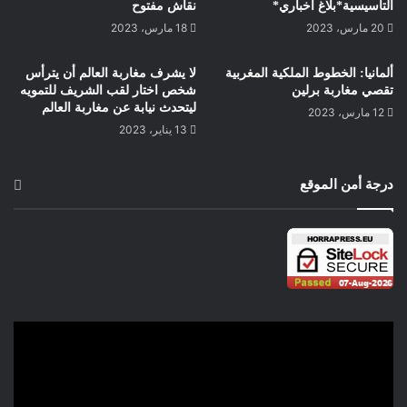
استراتيجية التأطير الديني من خلال خطة
التأسيسية*بلاغ اخباري*
نقاش مفتوح
شاملة ومستدامة تعزز الوحدة بين أفراد
20 مارس، 2023
18 مارس، 2023
الجالية. يجب أيضًا تعزيز دور المؤسسات
ألمانيا: الخطوط الملكية المغربية
الدينية والمجالس العلمية عبر توفير موارد
لا يشرف مغاربة العالم أن يترأس
تقصي مغاربة برلين
شخص اختار لقب الشريف للتمويه
ودعم أكبر، مع التركيز على تدريب الأئمة
ليتحدث نيابة عن مغاربة العالم
12 مارس، 2023
والدعاة وتأهيلهم للتعامل مع واقع الجالية
13 يناير، 2023
في أوروبا. في هذا السياق، ينبغي لمجلس
الجالية المغربية بالخارج أن يضطلع بدور
درجة أمن الموقع
أكبر في التنسيق بين مختلف الفاعلين
وتطوير برامج عملية تستجيب لتطلعات
الجالية وتحدياتها.