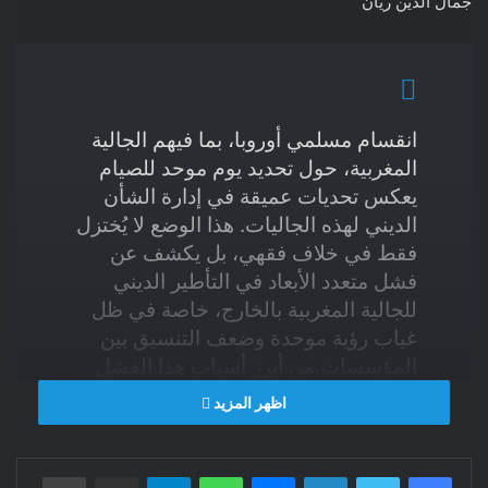
جمال الدين ريان
انقسام مسلمي أوروبا، بما فيهم الجالية
المغربية، حول تحديد يوم موحد للصيام
يعكس تحديات عميقة في إدارة الشأن
الديني لهذه الجاليات. هذا الوضع لا يُختزل
فقط في خلاف فقهي، بل يكشف عن
فشل متعدد الأبعاد في التأطير الديني
للجالية المغربية بالخارج، خاصة في ظل
غياب رؤية موحدة وضعف التنسيق بين
المؤسسات.من أبرز أسباب هذا الفشل
غياب استراتيجية واضحة ومستدامة
اظهر المزيد
لتأطير الجالية دينيًا، حيث غالبًا ما تُختزل
الجهود في إرسال أئمة من المغرب خلال
فيسبوك
تويتر
لينكدإن
ماسنجر
واتساب
شهر رمضان فقط، أو تنظيم موائد
تيلقرام
مشاركة عبر البريد
طباعة