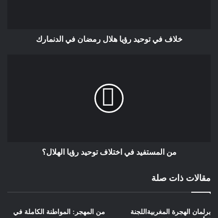
فالمجلس لم يتمكن من تقديم حلول
فعّالة لتعزيز التماسك الديني والثقافي بين
أفراد الجالية، ولا من توفير الدعم الكافي
خلاف في توحيد رؤيا هلال رمضان في الدنمارك
للمؤسسات الدينية التي تعاني من ضعف
في الموارد والتنظيم. هذا الإخفاق أضعف
الروابط بين الجالية ومؤسساتها الوطنية،
مما أدى إلى تراجع الثقة وفتح المجال
لتأثيرات خارجية واجتهادات
فردية.التداعيات الناتجة عن هذا الوضع
خطيرة، حيث تعمقت الانقسامات داخل
الجالية، مما أثر على تماسكها الاجتماعي
والديني. كما برزت حالة من فقدان الثقة
من المستفيد في اختلاف توحيد رؤيا الهلال؟
بالمؤسسات الرسمية، سواء داخل
المغرب أو خارجه، وهو ما يجعل الجالية
مقالات ذات صلة
أكثر عرضة للتأثيرات الخارجية
والتفرقة.للتغلب على هذه الإشكاليات،
هناك حاجة ماسة لإعادة النظر في
برلمان الهجرة المغربيةاللجنة
من المهجر: المواطنة الكاملة في