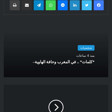
السابقة ، اذا استثنينا بعض الروطوشات
في الشكل ، ثم في سباق مع الحراك
الشعبي تم الاستفتاء ، فالانتخابات
البرلمانية في 25 يناير 2011 ، فالقمع
المباشر لكل حراك و ما يترتب عن دلك
من ضحايا و اعتقالات و تعذيب و محاكمات
صورية … كان الموقف الصادق و الصائب
شخصيات
أمام هاته الوضعية هو رفض اللجنة و
منذ 4 ساعات
دستورها و الاستفتاء و البرلمان الذي يريد
*كلمات* .. في المغرب وحافة الهاوية–
اعطاء مشروعية لهدا العبث السياسي .
لذا، اذا وجب مقاطعة الانتخابات التشريعية
فانه من غير المعقول ربط الانتخابات
المحلية بمصارها و رفضها هي الأخرى ، بل
ان مشاركة اليساريين فيها واجب شعبي
أكيد . و قبل تأكيد دلك ، سيكون من
الضروري الرجوع الى البديهيات المبدئية
التي تجمع كافة اليساريين و التي كثيرا ما