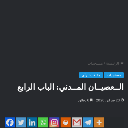
الرئيسية
/
مستجدات
مستجدات
مقالات الرأي
الــعصيــان المــدني: الباب الرابع
23 فبراير، 2026
6 دقائق