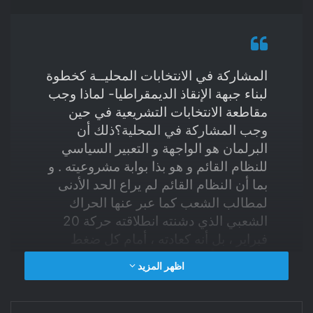
المشاركة في الانتخابات المحليــة كخطوة
لبناء جبهة الإنقاذ الديمقراطيا- لماذا وجب
مقاطعة الانتخابات التشريعية في حين
وجب المشاركة في المحلية؟ذلك أن
البرلمان هو الواجهة و التعبير السياسي
للنظام القائم و هو بذا بوابة مشروعيته . و
بما أن النظام القائم لم يراع الحد الأدنى
لمطالب الشعب كما عبر عنها الحراك
الشعبي الذي دشنته انطلاقته حركة 20
فبراير ، بل أنه كعادته ، أمام كل ضغط
شعبي يلجأ للالتفاف و ربح الوقت و اللجوء
اظهر المزيد
للقمع الممنهج في نفس الوقت . هذا ما
حصل و هذا ما يفسر تعيين لجنة تضع
دستورا لا يختلف في الجوهر عن الدساتير
فيسبوك
تويتر
لينكدإن
ماسنجر
واتساب
تيلقرام
مشاركة عبر البريد
طباعة