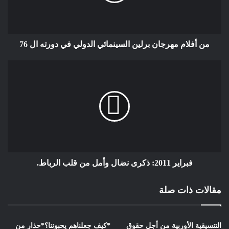
أنفسنا خارج عجلة التاريخ و أن خصوصياتنا
لا تخضع لقوانين تطور الشعوب . انها نوع
من الشوفينية البئيسة التي يلزم التعالي
من أفلام مهرجان برلين السينمائي الدولي في دورته ال 76
الواعي عنها .أما العامل الثاني الدي
يوضفه النظام لاستمرار نفوده المطلق ،
فهو تقليم و ارباك مكونات المعارضبن له
عضوا بعد عضو ، اما ككيانات ، كما فعل
بمجموعة العدل و الاحسان ، أو ككيانات
حرة في مناطقها كما حصل في صفرو ،
اخنيفرة ، أسفي ، اخريبكة ، طنجة ، تازة و
أخيرا بوعياش . فهو لا يعمم القمع في
البداية بل يركزه على البؤر الحية ليعممه
فبراير 2011: ذكرى نضال وأمل من قلب الرباط.
فيما بعد على مجموع مكونات الحركة و
من يساندها و يدعمها . و هكدا عوض
مقالات ذات صلة
ضرب جدع سنديانة الاسرار و العصيان
فانه لا يبدأ بالجدع العاصي عليه و الدي
بوسعه تكسير أداة تسلطله المتمثلة في
التنسيقية الأوربية من أجل حقوق
*كيف جعلناهم يحبوننا؟*حذار من