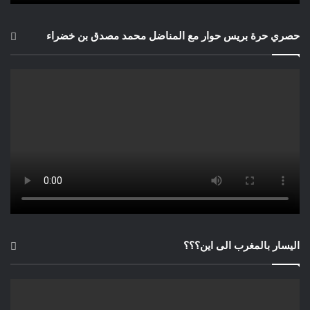
وجب الآن و بلا هوادة أن تتحمل مجمل
القوى الديمقراطية ، سياسية و نقابية و
حصري حرة بريس حوار مع المناضل محمد مصدق بن خضراء
جمعوية موقفا واضحا و صريحا في بناء
القطب الديمقراطي الرافض لملابسات و
تلاعبات النظام و دلك عبر سيرورة
العصيان المدني المنظم . كيف يمكن
لدلك أن يقوم و يكون العمود الفقري
للعصيان الشعبي الشامل ؟ أولا بعقد
مناظرة عامة لكل القوى السياسية
والمدنية النقابية منها و المجمعوية ، يتم
تعيين مجلس عام يكون بمثابة برلمان
الشعب و عنه يتم تعين لجة تنسيقية أي
حكومة ، ممثلة لكل الفصائل و المكونات
لتطبيق الارادة الشعبية كما يحددها
اليسار بالمغرب الى اين؟؟؟
المجلس العام . و الاستراتيجية التي يلزم
اتباعها هي التى سطرتها حركة 20 فبراير
أي الانتفاضة الشعبية السلمية ، الا أنه في