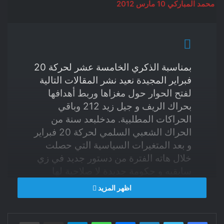
محمد المباركي 10 مارس 2012
بمناسبة الذكري الخامسة عشر لحركة 20
فبراير المجيدة نعيد نشر المقالات التالية
لفتح الحوار حول مغزاها وربط أهدافها
بحراك الريف و جيل زيد 212 وباقي
الحراكات المطلبية. مدخلبعد سنة من
الحراك الشعبي السلمي لحركة 20 فبراير
و بعد المتغيرات السياسية التي حصلت
خلال هاته الفترة من دستور جديد في زي
سابقيه و حكومة جديدة لا صلاحية لها
كسابقاتها ، سوى أنها بقيادة اسلامويين
اظهر المزيد
كما حصل في تونس و مصر . ثم ابتعاد
جماعة العدل و الاحسان رسميا عن
فيسبوك
تويتر
لينكدإن
ماسنجر
واتساب
تيلقرام
الحراك الشبي و التي كانت تشكل احدى
مشاركة عبر البريد
طباعة