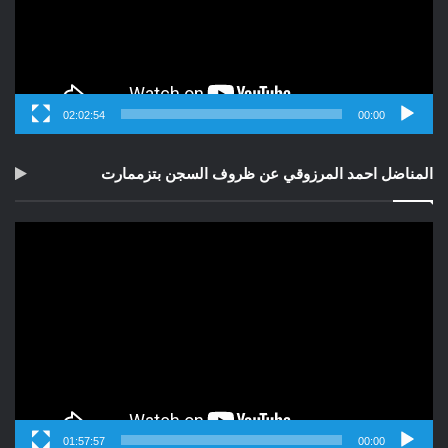
02:02:54
00:00
المناضل احمد المرزوقي عن ظروف السجن بتزممارت
مشغل
الفيديو
01:57:57
00:00