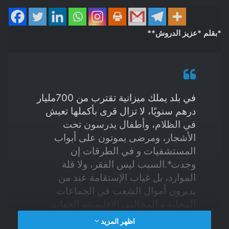
*بقلم *عزيز الدروش**
في بلد يملك ميزانية تقترب من 700مليار
درهم سنويًا، لا تزال قرى بأكملها تعيش
في الظلام، وأطفال يدرسون تحت
الأشجار، ومرضى يموتون على أبواب
المستشفيات و في الطرقات إن
وجدت*.السبب ليس الفقر، ولا قلة
الموارد، بل غياب الإستقامة عند من
يدبرون أموال الشعب في الجماعات
المحلية و المجالس الإقليميةو الجهات
الحكومة و المؤسسة التشريعية* .200
اظهر المزيد