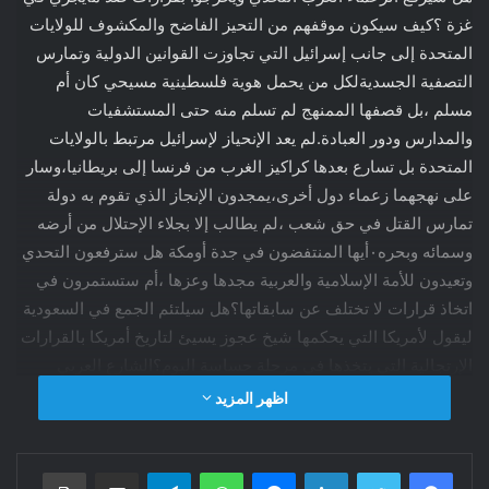
غزة ؟كيف سيكون موقفهم من التحيز الفاضح والمكشوف للولايات
المتحدة إلى جانب إسرائيل التي تجاوزت القوانين الدولية وتمارس
التصفية الجسديةلكل من يحمل هوية فلسطينية مسيحي كان أم
مسلم ،بل قصفها الممنهج لم تسلم منه حتى المستشفيات
والمدارس ودور العبادة.لم يعد الإنحياز لإسرائيل مرتبط بالولايات
المتحدة بل تسارع بعدها كراكيز الغرب من فرنسا إلى بريطانيا،وسار
على نهجهما زعماء دول أخرى،يمجدون الإنجاز الذي تقوم به دولة
تمارس القتل في حق شعب ،لم يطالب إلا بجلاء الإحتلال من أرضه
وسمائه وبحره٠أيها المنتفضون في جدة أومكة هل سترفعون التحدي
وتعيدون للأمة الإسلامية والعربية مجدها وعزها ،أم ستستمرون في
اتخاذ قرارات لا تختلف عن سابقاتها؟هل سيلتئم الجمع في السعودية
ليقول لأمريكا التي يحكمها شيخ عجوز يسيئ لتاريخ أمريكا بالقرارات
الإرتجالية التي يتخذها في مرحلة حساسة اليوم؟الشارع العربي
والإسلامي غير متفائل بجمعكم الغير المبارك وقمتكم التي لن تخرج
اظهر المزيد
سوى بقرارات لا تخفي مباركة ماتفعله إسرائيل وأمريكا في غزة
العزة.أتمنى صادقا من كل جوارحي وقلبي أن يفاجأنا الزعماء
فيسبوك
تويتر
لينكدإن
ماسنجر
واتساب
تيلقرام
مشاركة عبر البريد
طباعة
البواسل بقرارات جوفاء عفوا على استعمال المصطلح لأننا اعتدنا