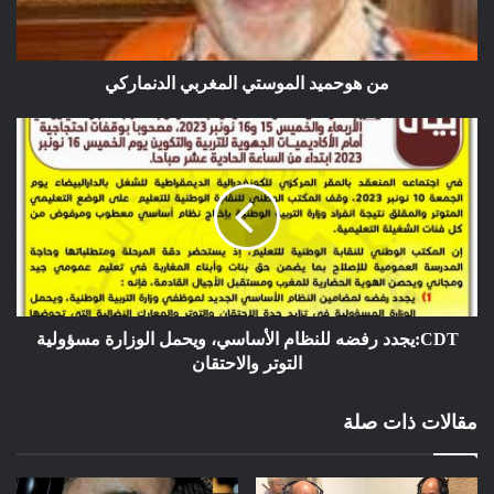
ويقولوا بصوت واحد لا للظلم ،لا لمسلسل القتل الممنهج ،لا
لاستمرارالإستيطان والقتل والتهجير ،نعم للسلام وإقامة الدولة
الفلسطينية وعاصمتها القدس الشرقية.أوقفوا مايجري في غزة
من هوحميد الموستي المغربي الدنماركي
فالسيل بلغ الزبى،ننتظر بفارغ الصبر ماسيتمخض عنه الجمع المبارك
في السعودية من قرارات تعيد الأمل للشارع العربي والإسلامي .
حيمري البشير كوبنهاكن الدنمارك
CDT:يجدد رفضه للنظام الأساسي، ويحمل الوزارة مسؤولية
التوتر والاحتقان
مقالات ذات صلة