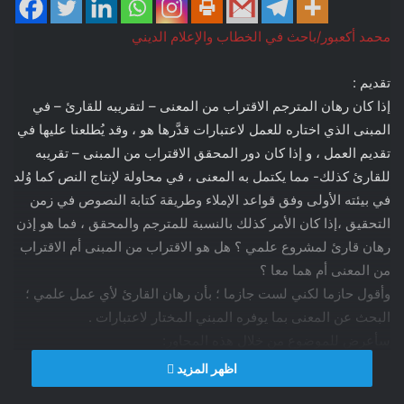
محمد أكعبور/باحث في الخطاب والإعلام الديني
تقديم :
إذا كان رهان المترجم الاقتراب من المعنى – لتقريبه للقارئ – في
المبنى الذي اختاره للعمل لاعتبارات قدَّرها هو ، وقد يُطلعنا عليها في
تقديم العمل ، و إذا كان دور المحقق الاقتراب من المبنى – تقريبه
للقارئ كذلك- مما يكتمل به المعنى ، في محاولة لإنتاج النص كما وُلد
في بيئته الأولى وفق قواعد الإملاء وطريقة كتابة النصوص في زمن
التحقيق ،إذا كان الأمر كذلك بالنسبة للمترجم والمحقق ، فما هو إذن
رهان قارئ لمشروع علمي ؟ هل هو الاقتراب من المبنى أم الاقتراب
من المعنى أم هما معا ؟
وأقول حازما لكني لست جازما ؛ بأن رهان القارئ لأي عمل علمي ؛
البحث عن المعنى بما يوفره المبني المختار لاعتبارات .
سأعرض للموضوع من خلال هذه المحاور:
المحور الأول : الكتاب وسياقاته :
اظهر المزيد
المحور الثاني : الكتاب والمواكبة الإعلامية و الأكاديمية