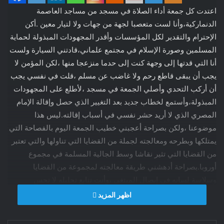
اعتدت كل جمعة أداء الصلاة في مسجد من مساجد العاصمة
الدنماركية،وأنا لست متعصبا لجهة من جهات ولا لتيار معين .أكن
الإحترام والتقدير لكل المؤسسات وأقدر المجهودات المبذولة لحماية
المسلمين وصورة الإسلام في مجتمع علماني،قادتني السيارة ولست
أنا التي قدتها إلى وجهة كنت إلى حدما منزعجا منها ،لكن المؤمن لا
يجب أن يبقى قاطع رحم ولا غاضب عن مسلم ،قلت في نفسي يجب
أن أركب التحدي وأصلي الجمعة في مسجد ،لأطلع على المجهودات
المبذولة،وأستمع لخطاب جديد بعد التغيير الذي حصل وإقالة الإمام
المصري الذي لا أريد حشر نفسي في أسباب إقالته.ليس هذا
موضوعنا ،ولكن بصراحة أعجبني خطيب الجمعة اليوم بالفصاحة التي
يمتلكها وبطرحه ومعالجته لجملة من القضايا التي تناولها والتي تعتبر
من القضايا التي تثير نقاشا وسط الجالية المسلمة في مجموع
أوروبا.بصراحة أدهشني طريقة معالجته لمجموعة من القضايا
وسلاسة لسانه في إيصال المبتغى ،وأنت تتابع تحليله لا تحس
بالملل،بل ويجعلك مرغما على متابعة تحليله.إمام مغربي ،متمكن قادر
اظهر المزيد
على طرح القضايا الحساسة في مجتمع غربي ،نواجه فيه تحديات
كبيرة ،نواجه فيه كراهية متزايدة،ينطق بالحكمة ومثل هؤلاء الأئمة