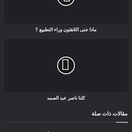
وتهم الجيل المزداد في الدنمارك وكل الأجيال ،بأسلوب جداب يصل
العقول والقلوب،ونفس الشيئ باللغة الدنماركية التي كانت أبلغ ،لكي
يلتقطها الشباب المزداد في الدنمارك.
ماذا جنى اللاهثون وراء التطبيع ؟
كلنا ناصر عبد الصمد
مقالات ذات صلة