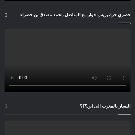
× باحث في علم الاجتماع السياسي ورئيس المرصد المغربي
لمناهضة التطبيع
حصري حرة بريس حوار مع المناضل محمد مصدق بن خضراء
اليسار بالمغرب الى اين؟؟؟