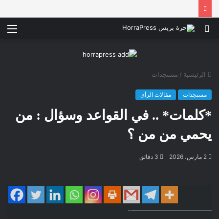
بحث
الق
عن
الرئيسية
/
مستجدات
مستجدات
مقالات الرأي
*كلمات* .. في القواعد وسؤال : من
يحمي من من ؟
2 مارس، 2026
3 دقائق
———————————-