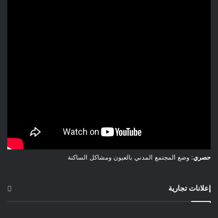
الدكتور أحمد الريسوني، الرئيس السابق
لـالاتحاد العالمي لعلماء المسلمين، في
تدوينته/فتواه عن موقف واضح يحرّم
المشاركة في هذه الحرب، ويحمّل
المسؤولية الشرعية والسياسية لكل من
يورّط بلاده في معركة لا تخدم إلا أجندات
خارجية، مؤكّدًا أن الأولى بالأمة أن تتجه
إلى رأب الصدع، وتفويت الفرصة على
مشاريع التفجير الإقليمي.
*بوصلة الشافعي… حيث تكون إسرائيل*
من الأقوال المأثورة للإمام الشافعي ما
معناه :إذا التبس عليكم الحق بالباطل
حصري
: وضع المجتمع المدني بالعيون ومشاكل الساكنة
وتملكتكم الحيرة في التمييز، فانظروا
حيث تتجه السهام، فثَمَّة الحق.وذات
إعلانات تجارية
المعنى هو ما اعاد صياغته بواقع ما يجري،
وبلغة العصر، د.الريسوني في تدوينته
المتداولة اليوم على نطاق واسع، بالقول :