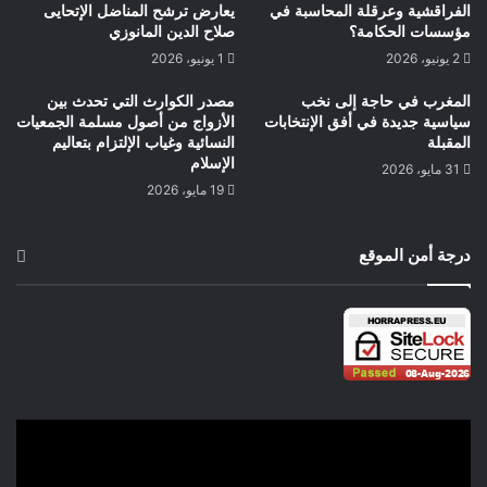
الفراقشية وعرقلة المحاسبة في
يعارض ترشح المناضل الإتحايى
ما من شأنه ……هذا لا يعني أن الأمن الدنماركي مقصر في توفير
مؤسسات الحكامة؟
صلاح الدين المانوزي
الأمن وحماية كل أتباع الديانات السماوية الأخرى سواء المسلمين
2 يونيو، 2026
1 يونيو، 2026
أواليهود أو الهندوس وهي كلمة حق ،يجب الإشارة إليها لكن غياب
المغرب في حاجة إلى نخب
مصدر الكوارث التي تحدث بين
رجال الأمن الدنماركيين في الساحة التي احتضنت تجمع المسلمين
سياسية جديدة في أفق الإنتخابات
الأزواج من أصول مسلمة الجمعيات
بالقرب أكبر مركز تجاري خاص بالجالية المسلمة في أورهوس لأداء
المقبلة
النسائية وغياب الإلتزام بتعاليم
صلاة العيد كانت النقطة الوحيدة المضيئة التي تستوجب التغطية
الإسلام
31 مايو، 2026
19 مايو، 2026
الإعلامية لكن مسألة التنبيه تبقى ضرورية .حيمري البشير مدينة
أورهوس الدنمارك
درجة أمن الموقع