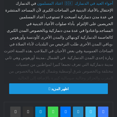
أجواء العيد في الدنمارك 🇩🇰 اعتاد المسلمون
في الدنمارك
الإحتفال بالأعياد الدينية في الساحات الكبرى لأن المساجد المنتشرة
في عدة مدن دنماركية أصبحت لا تستوعب أعداد المسلمين
الحريصين على الإلتزام بأداء صلوات الأعياد الدينية في
المساجد،واعتادوا في عدة مدن دنماركية وبالخصوص المدن الكبرى
كالعاصمة الدنماركية كوبنهاكن والمدن الأخرى كأودنسة وأورهوس
،وباقي المدن الأخرى طلب الترخيص من البلديات لأداء الصلاة في
الساحات العمومية وفي بعض الأحيان في الملاعب .هذه السنة اخترت
زيارة إحدى المدن الدنماركية في الشمال ،مدينة أورهوس وهي ثاني
مدينة دنماركية التي تعرف تجمعا كبيرا لمواطنين من جنسيات
مختلفة وبالخصوص شرق أوسطية وشمال إفريقيا وبالخصوص من
المغرب والجزائر وجالية صومالية كبيرة بالإضافة إلى الجالية
الفلسطينية التي تشكل نسبة كبيرة ،دون استثناء جنسيات أخرى
اظهر المزيد
متمسكة بالإسلام السني ،كالأتراك ،دون أن نغفل الجالية العراقية
شيعة وسنة،وهذا الإختلاف المذهبي لا يشكل صراعا في المجتمع
الدنماركي كالذي نلمسه في عدة دول أخرى.ما أثار اهتمامي وفي
فيسبوك
تويتر
لينكدإن
ماسنجر
واتساب
تيلقرام
مشاركة عبر البريد
طباعة
نفس الوقت انشغالي هو حضور الرجال المكلفون بالتنظيم ولكن