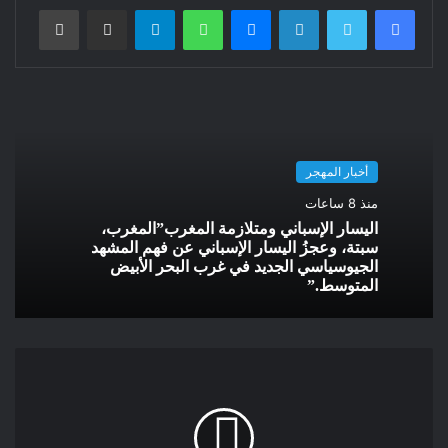
فيسبوك
تويتر
لينكدإن
ماسنجر
واتساب
تيلقرام
مشاركة عبر البريد
طباعة
خلال كأس العالم، يرى الجمهور المواجهات، التمريرات، الركض
السريع، والقرارات التكتيكية، لكن جزءاً آخر من المباراة يُحسم بعيداً
عن الكاميرات: في قدرة الجسم على تحمل الحرارة، التعافي، النوم
الجيد، إعادة الترطيب، والتكيف مع السفر والتنقل.
في مونديال 2026، المقام على مساحة جغرافية واسعة وفي ظروف
أخبار المهجر
مناخية متنوعة، ستواجه المنتخبات خصوماً غير مرئيين قد يكون
منذ 8 ساعات
تأثيرهم حاسماً عندما تكون الفوارق الفنية محدودة.
اليسار الإسباني ومتلازمة المغرب”المغرب،
سبتة، وعجزُ اليسار الإسباني عن فهم المشهد
الخصوم غير المرئيين
الجيوسياسي الجديد في غرب البحر الأبيض
المتوسط.”
الجفاف (الخصم الأول):
أثناء مباراة عالية الشدة، قد يفقد
اللاعب كميات كبيرة من الماء والشوارد والأملاح عبر التعرق،
مما يقلل حجم الدم، ويرفع معدل ضربات القلب، ويحد من
إيصال الأكسجين إلى العضلات.
الرطوبة (الخصم الثاني):
عندما تكون الرطوبة مرتفعة، يصبح
تبخر العرق أقل فعالية، وهو ما يضعف قدرة الجسم على التبريد