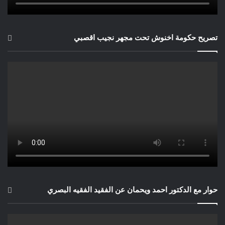
خلاصة:
لم تعد كأس العالم الحديثة تُحسم بالمهارة الكروية وحدها، بل
أيضاً بقدرة المنتخبات على إدارة النوم، الحرارة، الترطيب، و
التعافي، والتعامل الذكي مع هؤلاء “الخصوم غير المرئيين”.
تصريح حكومة اخنوش تحت مجهر نجيب اقصبي
حوار مع الدكتور احمد ويحمان عن الفقيد الفقيه البصري