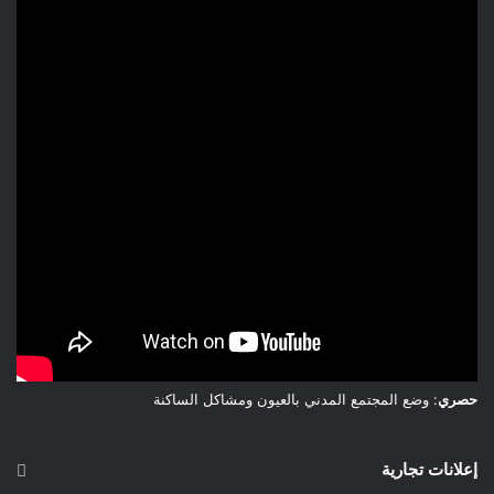
جودة النوم، أحمال التدريب، وبيانات الـ GPS.
وتنقسم استراتيجيات العمل إلى ثلاثة مراحل:
قبل المباراة:
اعتماد استراتيجيات التبريد المسبق باستخدام
سترات التبريد، المشروبات الباردة، والمناطق المكيّفة.
أثناء المباراة:
تشكل فترات التوقف فرصاً حيوية لإعادة
الترطيب، تزويد اللاعبين بالشوارد، تبريد الجسم، ومراقبة
علامات الإرهاق.
بعد المباراة:
يتركز العمل على إعادة الترطيب، التغذية
المناسبة، التعافي العصبي العضلي، وتحسين جودة النوم.
حالة المنتخب المغربي
حصري
: وضع المجتمع المدني بالعيون ومشاكل الساكنة
يمتلك المنتخب المغربي خبرة دولية كبيرة، ومستوى بدنياً مرتفعاً،
وجهازاً طبياً وفنياً كفؤاً، إضافة إلى قدر جيد من التأقلم مع الأجواء
الحارة.
إعلانات تجارية