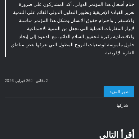
ختام أشغال هذا المؤتمر الدولي، أكد المشاركون على ضرورة
تعزيز القيادة الإفريقية وتطوير التعاون الدولي القائم على التنمية
والاستقرار واحترام حقوق الإنسان.وشكل هذا المؤتمر مناسبة
لإبراز المقاربات العملية التي تجعل من التنمية الاجتماعية
والاقتصادية ركيزة لتحقيق السلام الدائم، مع الدعوة إلى إيجاد
حلول ملموسة لوضعيات النزوح المطول التي تعرفها بعض مناطق
القارة الإفريقية
2 دقائق
26 فبراير، 2026
اظهر المزيد
شاركها
تويتر
فيسبوك
لينكدإن
ماسنجر
ماسنجر
طباعة
واتساب
تيلقرام
مشاركة
عبر
البريد
أقرأ التالي