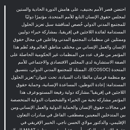
احتضن قصر الأمم بجنيف، على هامش الدورة الحادية والستين
لمجلس حقوق الإنسان التابع للأمم المتحدة، مؤتمرًا دوليًا
للمجتمع المدني الدولي خُصص لمناقشة سبل تعزيز الحلول
المستدامة لفائدة اللاجئين في إفريقيا، بمشاركة خبراء دوليين
وممثلين عن منظمات المجتمع المدني وفاعلين في مجال حقوق
الإنسان والعمل الإنساني من مختلف مناطق العالم.وقد نُظم هذا
المؤتمر من طرف عدد من المنظمات غير الحكومية الحاصلة على
الصفة الاستشارية لدى المجلس الاقتصادي والاجتماعي للأمم
المتحدة (ECOSOC)، الممثلة للمجتمع المدني الدولي، بتنسيق
مع منظمة فرسان مالطا ذات السيادة، تحت عنوان:“تعزيز الحلول
المستدامة: إعادة التوطين، المساعدة الإنسانية، وحماية حقوق
اللاجئين في إفريقيا”.مشاركة دولية رفيعة المستوىوعرف هذا
المؤتمر مشاركة نخبة من الخبراء والشخصيات الدولية المتخصصة
في مجالات حقوق الإنسان والحماية الدولية والعمل الإنساني.ومن
بين المتدخلين المعينين مصطفى، الفاعل في مبادرات التعاون
الإقليمي، والدكتور مولاي الحسن ناجي، الخبير الإفريقي في
حقوق الإنسان، والدكتور أيمن عقيل، رئيس منظمة MAAT للسلام