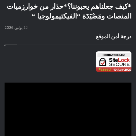
*كيف جعلناهم يحبوننا؟*حذار من خوارزميات
المنصات ومَصْيَدَة “الفيكتيمولوجيا “
2 يوليو، 2026
درجة أمن الموقع