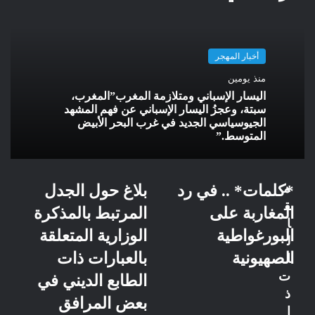
أخبار المهجر
منذ يومين
اليسار الإسباني ومتلازمة المغرب”المغرب،
سبتة، وعجزُ اليسار الإسباني عن فهم المشهد
الجيوسياسي الجديد في غرب البحر الأبيض
المتوسط.”
م
*كلمات* .. في رد
بلاغ حول الجدل
ق
المغاربة على
المرتبط بالمذكرة
ا
البورغواطية
الوزارية المتعلقة
ل
الصهيونية
بالعبارات ذات
ا
ت
الطابع الديني في
ذ
بعض المرافق
ا