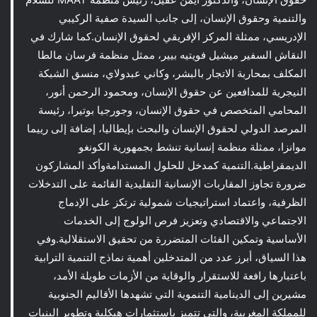
والتنمية وحقوق الإنسان، إلى جانب السيدة صفية الركيبي
الإدريسي، ممثلة المركز الإفريقي لحقوق الإنسان.كما شارك في
النقاش السفير ميشيل فويتيه بيير، ممثل منظمة فرسان مالطا
المكلف بمحاربة الاتجار بالبشر، وكاني عبدولاي، منسق الشبكة
النيجرية للمدافعين عن حقوق الإنسان، ومحمود الرحمن أنور،
المحامي المتخصص في حقوق الإنسان، وجورجيا بوتيرا، رئيسة
المرصد الدولي لحقوق الإنسان والبحث بإيطاليا، إضافة إلى رييما
موانزا، ممثلة منظمة إنسانية تنشط بجمهورية الكونغو
الديمقراطية.التنمية كمدخل للحلول المستدامةوأكد المشاركون
ضرورة تجاوز المقاربات الإنسانية التقليدية القائمة على التدخلات
الظرفية، واعتماد استراتيجيات شمولية ترتكز على الإدماج
الاجتماعي والاقتصادي وتعزيز فرص الولوج إلى الخدمات
الأساسية وتمكين الفئات المتضررة من تحقيق الاستقلالية.وفي
هذا السياق، أبرز عدد من المتدخلين أهمية نماذج التنمية الترابية
باعتبارها رافعة للاستقرار والوقاية من الأزمات طويلة الأمد،
مشيرين إلى الدينامية التنموية التي تشهدها الأقاليم الجنوبية
للمملكة المغربية، والتي تتميز باستثمارات هيكلية وتطوير البنيات