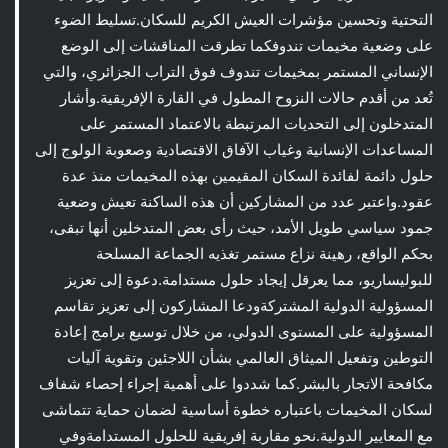
التحتية وتحسين مؤشرات العيش الكريم للسكان.تسليط الضوء
على وضعية مخيمات تندوفكما تطرقت المناقشات إلى الوضع
الإنساني المستمر بمخيمات تندوف فوق التراب الجزائري، والتي
تُعد من أقدم حالات النزوح المطول في القارة الإفريقية.وأشار
المتدخلون إلى التحديات المرتبطة بالاعتماد المستمر على
المساعدات الإنسانية وغياب الآفاق الاقتصادية وصعوبة الولوج إلى
حلول دائمة لفائدة السكان المقيمين بهذه المخيمات منذ عدة
عقود.واعتبر عدد من المشاركين أن هذه الساكنة تعيش وضعية
جمود سياسي طويل الأمد، حيث رأى بعض المتدخلين أنها تبقى،
بحكم الواقع، رهينة نزاع مستمر تغذيه الجماعة المسلحة
للبوليساريو، مما يعرقل إيجاد حلول مستدامة.دعوة إلى تعزيز
المسؤولية الدولية المشتركةودعا المشاركون إلى تعزيز تقاسم
المسؤولية على المستوى الدولي، من خلال توسيع برامج إعادة
التوطين وتفعيل الميثاق العالمي بشأن اللاجئين وتقوية آليات
مكافحة الاتجار بالبشر.كما شددوا على أهمية إجراء إحصاء شفاف
لسكان المخيمات باعتباره خطوة أساسية لضمان حماية تتماشى
مع المعايير الدولية.نحو مقاربة إفريقية للحلول المستدامةوفي