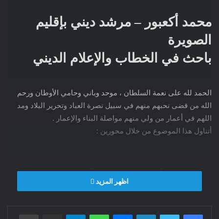
محمد أكعبور – مرشد ديني بإقليم
الصويرة
باحث في الخطاب والإعلام الديني
الحمد لله على نعمة السلطان ، موحد وباني وحامي الأوطان ورحم
الله من قضى نحبهم منهم في سبيل نصرة العباد وتحرير البلاد ومد
اللهم في أعمار من ولي منهم مواصلة البناء والإعمار .
أتناول هذا الموضوع من خلال محورين :
المحور الأول : حرية الأوطان في فكر
اظهر المزيد
السلطان
فيسبوك
تويتر
لينكدإن
ماسنجر
واتساب
تيلقرام
مشاركة عبر البريد
طباعة