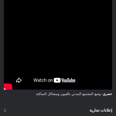
والعقل المغربي والفكر العلمي من مخلفات الاستعمار ليؤسس
لسياسة التنمية والإعمار في الولاية الحسنية التي واصلت استكمال
الوحدة الترابية للمملكة بمختلف المبادرات والابتكارات ومنها عبقرية
ملك : المسيرة الخضراء ، المحطة السياسية السلمية في الأدبيات
الدبلوماسية التي ستعرف أوجها في العهد المحمدي الزاهر ، بحصول
المغرب على الاعترافات الدولية المتواليات من لدن القيادات
السياسية الدولية وكذا من الهيئات التنظيمية بالسيادة المغربية على
كامل ومختلف أراضيه ليؤسس الملك محمد السادس للجيل الجديد
من الشراكات الجيوستراتيجية انطلاقا من محوري العيون والداخلة ،
في سبيل النهوض بالجيل الجديد من التنمية في المشروع الملكي :
النموذج التنموي الجديد ومنه نموذج التنمية بالأقاليم الجنوبية
بالصحراء المغربية .
حصري
: وضع المجتمع المدني بالعيون ومشاكل الساكنة
إعلانات تجارية