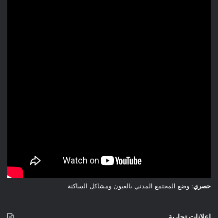
الفارغة، يظل خارج الحسابات الكبرى.
في النهاية، المشاركة المغربية وإشادة روبيو بدور المملكة تؤكد أن
المغرب اليوم شريك استراتيجي يُحسب له ألف حساب، وأن سلاسل
المعادن الحيوية لن تُدار إلا مع الدول التي تمتلك القدرة والإرادة
والجدية في العمل، وهو درس قد يكون قاسياً على من اعتقد أن
مجرد الإعلام أو المزاعم يمكن أن تعوض الواقع والفعالية.
حصري
: وضع المجتمع المدني بالعيون ومشاكل الساكنة
إعلانات تجارية