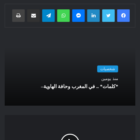
مخصصاً للمعادن الحيوية، وهو قطاع أصبح محورياً للتوازنات
فيسبوك
تويتر
لينكدإن
ماسنجر
واتساب
تيلقرام
مشاركة عبر البريد
طباعة
الاقتصادية والجيوستراتيجية العالمية.
وقد مثل المغرب في هذا الاجتماع، الذي نظمه وزير الخارجية
الأمريكي ماركو روبيو، وزير الشؤون الخارجية والتعاون الإفريقي
والمغاربة المقيمين بالخارج، ناصر بوريطة.
هذا اللقاء الدولي، الذي حضره وزراء خارجية وكبار المسؤولين من
أكثر من خمسين دولة، من بينها القوى الكبرى اقتصادياً
شخصيات
وجيوستراتيجياً مثل الهند، اليابان، ألمانيا، المملكة المتحدة، الولايات
منذ يومين
المتحدة، إضافة إلى دول عربية كالسعودية والإمارات وقطر، كان
*كلمات* .. في المغرب وحافة الهاوية–
فرصة لتأكيد الدور الريادي للمغرب في سلاسل القيمة العالمية
للمعادن الحيوية، وهو دور أشار إليه وزير الخارجية الأمريكي نفسه،
مؤكداً أن المملكة “تلعب دوراً رئيسياً” بفضل احتياطياتها المعدنية
واستعدادها للاستثمار في المعالجة والتصنيع والمشاركة في المبادرة
العالمية لضمان تنويع سلاسل الإمداد.
وفي المقابل، غابت الجزائر عن هذا الاجتماع الذي يضم أهم العواصم