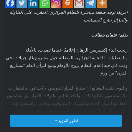
أمريكا توجه صفعة مباشرة للنظام الجزائري: المغرب على الطاولة
والجزائر خارج الحسابات
بقلم: عثمان بنطالب
ربحت أنباء إكسبريس الرهان إعلاميًا عندما تصدت، بالأدلة
والمعطيات، للدعاية الجزائرية المضللة حول مشروع غار جبيلات، في
وقت كان فيه إعلام النظام يروج للأوهام ويبيع للرأي العام “مشاريع
القرن” من ورق.
واليوم، تثبت الوقائع أن صناع القرار الدوليين لا يُخدعون بالشعارات
ولا يستدعون صُنّاع الكذب والافتراء إلى طاولات القرار، بل يتعاملون
فقط مع الدول الجادة والشركاء الموثوقين. وها هي واشنطن تؤكد
ذلك عمليًا، بإشادة صريحة بدور المغرب وتغييبٍ فاضحٍ للجزائر.
اظهر المزيد
استضافت واشنطن يوم الأربعاء اجتماعاً وزارياً رفيع المستوى