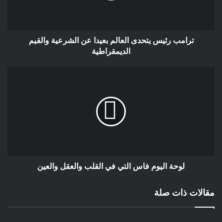
تخرق جدار الصمت؛ فخسارة المغرب في
هذه المحطة ليست مجرد ضياع للقب
رياضي، بل هي سقوط مدوٍّ من ناطحة
ترامب رئيس يتحدى العالم بعيدا عن الشرعية والقيم
سحاب، قد يحرم هؤلاء المحبين لوطنهم
الديمقراطية
حتى من ذلك “الفرح العابر” الذي استماتوا
في الدفاع عنه. إنها اللحظة التي يخشاها
الجميع، حين يستيقظ المغربي ليجد نفسه
أمام جبل من الخسارات المضاعفة؛
خسارة كروية تكسر الخاطر، وخسارة
أعمق تتعلق بأسئلة “الأولويات” الضائعة.
حينها، ستنكشف الغمة عن واقع التبذير
الذي صاحب التنظيم، وسيشعر المواطن
بثقل ضرائب قروض التجهيزات والمنشآت
لوحة اليوم فاس التي في القلب والعقل والعين
التي شُيدت بصخب، والتي سؤديها من
قوته اليومي، لتتحول في حال الهزيمة إلى
مقالات ذات صلة
نصب تذكارية تذكرهم بضياع البوصلة.
ستصبح تلك الكرة المنفوخة التي حملت