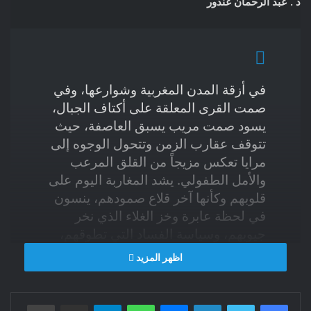
د . عبد الرحمان غندور
في أزقة المدن المغربية وشوارعها، وفي
صمت القرى المعلقة على أكتاف الجبال،
يسود صمت مريب يسبق العاصفة، حيث
تتوقف عقارب الزمن وتتحول الوجوه إلى
مرايا تعكس مزيجاً من القلق المرعب
والأمل الطفولي. يشد المغاربة اليوم على
قلوبهم وكأنها آخر قلاع صمودهم، ينسون
في لحظة عابرة وخز الغلاء الذي نخر
جيوبهم، وسياسة الفساد التي تطوقهم،
ويطوون مؤقتاً صفحات الانهيارات
اظهر المزيد
الاجتماعية والأخلاقية التي باتت تؤثث
يومياتهم، ليذوبوا جميعاً في “كرة منفوخة
فيسبوك
تويتر
لينكدإن
ماسنجر
واتساب
بالهواء”. هذه الكرة التي تحولت في
تيلقرام
مشاركة عبر البريد
طباعة