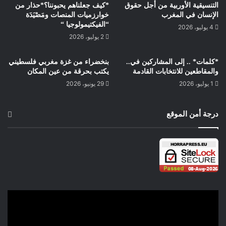
آمالهم، مجرد عبء جديد يضاف إلى
التنسيقية الأوربية من أجل حقوق
*كيف جعلناهم يحبوننا؟*حذار من
الإنسان في المغرب
كاهلهم، إذ سيجدون أنفسهم مضطرين
خوارزميات المنصات ومَصْيَدَة
“الفيكتيمولوجيا “
4 يوليو، 2026
لمواجهة مرارة الواقع دون أدنى مسكنات،
2 يوليو، 2026
ليصطدموا بحقيقة أن الشعوب لا تعيش
بالانتصارات الرياضية وحدها حين تكون
*كلمات* .. إلى المشاركين في..
بنخضراء من غزة مغربي فلسطيني
أساسيات العيش في مهب الريح،
والمقاطعين للانتخابات القادمة
يكتب بحرقة من عين المكان
وليكتشفوا أن قلب الأولويات قد يورث
1 يوليو، 2026
29 يونيو، 2026
ندماً يتجاوز حدود المستطيل الأخضر.
درجة أمن الموقع