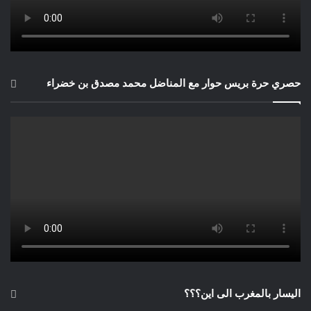
دار توبقال للنشر، 2013 ، الطبعة الأولى
2- عبد السلام بنعبد العالي: الفلسفة أداة للحوار، الدار البيضاء: دار
توبقال للنشر،2011 ، الطبعة الأولى
حصري حرة بريس حوار مع المناضل محمد مصدق بن خضراء
اليسار بالمغرب الى اين؟؟؟