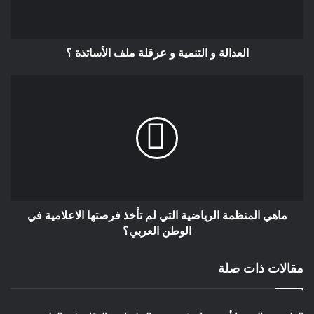
بالشرفاء من رعاياها وكأنهم مجرمون، لا لشيء إلا لأنهم اعتنقوا آراء
مخالفة لا يستطيعون إخفاءها»
من جهته، كتب روسو في «العقد الاجتماعي»: «يخطئ في نظري
العدالة و التنمية و عرقلة ملف الأساتذة ؟
أولئك الذين يفصلون بين اللاتسامح المدني واللاتسامح اللاهوتي.
فهذان النوعان لا انفصام بينهما. إذ من المتعذر العيش بسلام إلى
جانب من نعتقد أنهم هالكون. فإذا أحببناهم وقبلناهم نكون قد غلطنا
في حق الإله الذي عاقبهم. فلا بد إذن من أن يردوا أو يعذبوا. فحيث
يكون اللاتسامح الديني مقبولا، يكون من المتعذر ألا تتمخض عنه نتائج
مدنية. وحالما تتمخض عنه هذه الآثار تزول عن هيئة السيادة سيادتها
حتى في الأمور الدنيوية، عندئذ يغدو الكهنة أرباب السيادة الحقيقية،
ولا يكون الملوك إلا ضباطا لهم»
لكن على رغم هذه الهالة المضيئة التي أحاطت بمفهوم التسامح
ماهي المنظمة الرياضية التي لم تأخذ فرصتها الاعلامية في
وعلى رغم اتساع نطاق دلالاته، ظل مرتبطا بمفاهيم المحبة
الوطن العربي؟
والإحسان. لهذا السبب، حيل بينه والأجرأة الملائمة لدى أصحاب
الأرض التي شهدت مولده ونماءه؛ ذلك أن الغرب المعاصر أبان عن
مقالات ذات صلة
قدر من اللاتسامح والتعصب والعنصرية من خلال علاقاته مع
المستعمرات السابقة والأقليات المهمشة. وعليه، فقد أصبحت الحاجة