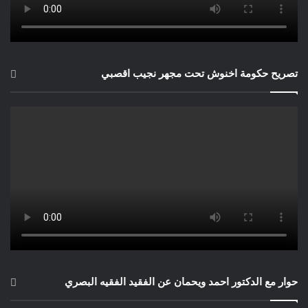
إن ممارسة التسامح هي الأساس الذي يتيح للأمم والشعوب التعايش
فيما بينهم في وئام وسلام ضمن أجواء من التوادد والتآخي. ومن أجل
تعزيز ودعم هذا المبدأ، أعلنت الجمعية العامة للأمم المتحدة العام
1995 ك»عام الأمم المتحدة للتسامح»، وأوضحت الجمعية العامة أن
تصريح حكومة اخنوش تحت مجهر نجيب اقصبي
التسامح هو»الاعتراف بالآخرين وحسن تقديرهم، والقدرة على
التعايش سويا والاستماع للآخرين».ولكون منظمة اليونسكو هي التي
بادرت بالدعوة لإعلان «عام التسامح», فقد دعيت لتولي دور
المنظمة القائدة لهذا العام، وقد تغزز مبدأ التسامح بإصدار وثيقة
اليونسكو بشأن «إعلان مبادئ التسامح».
هذا، وقد أكدت القمة العالمية للعام 2005 على التزام الدول الأعضاء
في الأمم المتحدة بتشجيع التسامح والاحترام والحوار والتعاون بين
مختلف الثقافات والحضارات والشعوب (الوثيقة الختامية للقمة
العالمية، قرار الجمعية العامة رقم 1/60 في 24 أكتوبر 2005، الفقرة
145).
غني عن البيان أن المفهوم المعاصر للتسامح يقوم على مبادئ حقوق
الإنسان العالمية. لقد ربطت وثيقة إعلان المبادئ العالمي الصادر في
حوار مع الدكتور احمد ويحمان عن الفقيد الفقيه البصري
16 شتنبر 1955 بين التسامح وحقوق الإنسان والديمقراطية والسلم