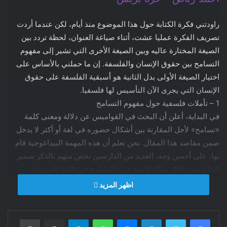
راودتني فكرة الكتابة حول هذا الموضوع منذ أيام، لكن عندما أردت
تصريف الفكرة عمليا عشت، أثناء صياغة العنوان، لحظة تردد بين
الصيغة المختارة عاليه وبين الصيغة الأخرى التي تشير إلى مفهوم
التسامح بين حقوق الإنسان والفلسفة. إن ما حملني بالأساس على
اختيار الصيغة الأولى بدل الثانية هو أسبقية الفلسفة على حقوق
الإنسان التي يجرى الآن التأسيس لها فلسفيا.
1 – تأملات فلسفية حول مفهوم التسامح
في البداية، أعلن أن البحث في القواميس عن دلالة ومعنى كلمة
«تسامح» لأجل المقارنة بين أشكال حضوره في لغة أو أكثر لا يدخل
ضمن مقاصد هذا المقال. نحن نعلم أن هذه المهمة البيداغوجية قام
بها، على أحسن وجه، العديد من الدارسين نخص منهم بالذكر سمير
الخليل من خلال مقاله القيم عن «التسامح في اللغة العربية»
والموجود ضمن كتاب جماعي بعنوان «التسامح بين شرق وغرب».
اظهر المزيد
لكن الأهم من كل ذلك، بالنسبة لسياق موضوعنا، هو أن تعني الكلمة
نفسها في اللغة العربية ما تعنيه كلمة» TOLERANCE» في اللغة
فيسبوك
تويتر
لينكدإن
ماسنجر
واتساب
تيلقرام
مشاركة عبر البريد
طباعة
الفرنسية.