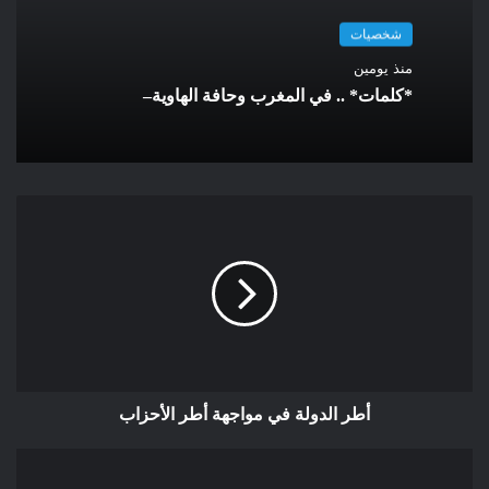
“حقيقية” تلك القابلة للتكرار مثل “إذا أطلقت حجرة، فإنها تسقط”. ثم
نكتشف الوقائع التي تدحض هذه “الحقيقة” مثل “ما لم تكن حجرة
شخصيات
تغطس في الماء” أو “ما لم تكن في قمر صناعي عديم الوزن”، وفي
منذ يومين
كل مرة نقول لأنفسنا أنه يجب تمييز الحقائق عن القوانين والنماذج
*كلمات* .. في المغرب وحافة الهاوية–
والنظريات التي نستخلصها منها، مثل مبدإ أرخميدس، وجاذبية نيوتن،
بينما نحن، مع النسبية، إزاء “الأرض هي التي تتسارع باتجاه الحجرة
في الزمكان”.
ولاكتشاف ارخيميدس قانون الدافعة المعروف باسمه قصة ارويها كما
يلي:
في إحدى الأيام أمر ملك المدينة صائغه بأن يصنع له تاجًا من الذهب
الخالص، وشرع الصائغ بصنع التاج وانتهى من صناعته وأرسله للملك،
تسلل الشك إلى قلب الملك وبدأ يظن بأن الصائغ قد غشه وسرقه،
فاستدعى الملك أرخميدس وكلفه بمهمة الكشف عن إذا ما كان التاج
مصنوعًا من الذهب الخالص أم لا.
واجه أرخميدس في بادئ الأمر صعوبات عدة، فلم يكن العلماء في
أطر الدولة في مواجهة أطر الأحزاب
ذلك الوقت على دراية بمبادئ التحليل الكيميائي، وذات يوم بينما كان
أرخميدس في حوض الاستحمام وجد أن الماء يرفع رجليه كلما حاول
أن يدفع رجليه نحو الأسفل، وأن هناك قدرًا من الماء يزاح نتيجةً لذلك.