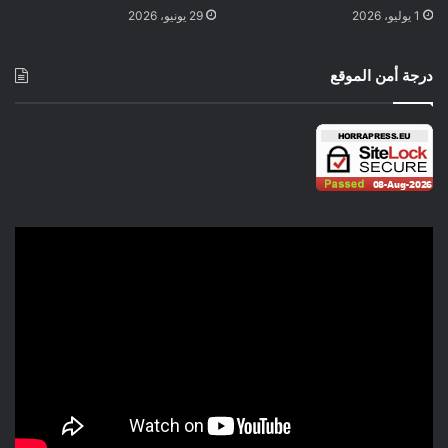
وصفت النظرية بشكل صحيح العديد من الوقائع منذ عقود أو حتى منذ
1 يوليو، 2026
29 يونيو، 2026
قرن. لدينا الحق في أن تكون لدينا شكوك إذا كانت لدينا وقائع (قابلة
للتكرار، أو على الأقل يمكن التحقق منها …) والتي تبدو الآن غير
درجة أمن الموقع
متماسكة، وليس قبل ذاك. في كثير من الأحيان لا ندحض النظرية
تماما، بل نقوم بتنقيحها.
بالنسبة للعلوم الأقل صعوبة مثل علم الأحياء، يكون الأمر أكثر تعقيدا
لأن الوقائع إحصائية: نحن متأكدون بنسبة 95 ٪ أن مثل هذا اللقاح
يحمي بنسبة ما بين 78 ٪ و 92 ٪ من العدوى إذا تم تلقيه بعد مرور 12
يوما على الإصابة أو قبلها ب3 أيام.
هامش الخطأ قابل للقياس الكمي، لكن الأمر يتطلب تجارب كبيرة
وحساسة للغاية ومكلفة لدحض مثل هذه الادعاءات. هنا مرة أخرى،
في أغلب الأحيان، تجعل التجارب الإضافية من الممكن صقل
المعرفة، عن طريق تقليل أو زيادة فترة الثقة في النتائج.
صياغة فاصل الثقة حول متوسط ​​ملاحظ x مع انحراف معياري
ملحوظ s على عينة بالحجم n.
لقد مضى بعض الوقت منذ أن احتج العلم بمفهوم الحقيقة. فقط
الفلاسفة القدامى يؤمنون به. يقدم العلم نماذج ونظريات تصف