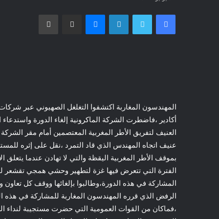
فيسبوك
تويتر
لينكدإن
ماسنجر
مشاركة عبر البريد
طباعة
المهندسون المغاربة اكتشفوا التغلغل الصهيوني عبر شركات ف
أكادير ،فاضطرت الشركة الماكرونية إلغاء الدورة واستدعاء 
العنيف لتفريق الأطر المغربية المعتصمين أمام مقر الشركة و
عنيف اتجاه المهندس الذي قاد التمرد ،نقل على إثره للمست
بموقف الأطر المغربية اليقظة والتي لا تهادن عندما يتعلق 
الفترة التي تتعرض فيها غزة لتطهير وحشي همجي تقشعر له
المشاركة في هذه الدورة،وطالبوا بإلغائها ووقف كل تعاون وت
الرفض الذي قرره المهندسون المغاربة للمشاركة في هذه الد
،فماكان من القوات العمومية التي حضرت مستجيبة لنداء الش