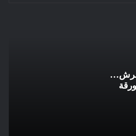
ضرورة الكشف عن مدبري جريمة العبور
لسبتة ومليلية التي دهب ضحيتها عشرات
الأبرياء
سبتة.. حين يُصبح البحر أقلُّ رعبًا من الوطن
“الضياع الذي لا تُفَسِّرُه البطالة وحدها”
عيد العرش السابع والعشرون.. عندما تحولت
التنمية إلى قوة جيوسياسية
لعرش…
ورقة
لاعب مغربي شاب ينتظر دعوة لتمثيل
المغرب
تطورات مقتل المواطن المغربي في إيطاليا
متواصلة