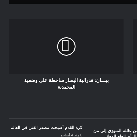
مواطن مغربي يلفظ أنفاسه الأخيرة بين
يدي الشرطة الإيطالية
المواجهة المحتملة بين الجزائر والمغرب بعد
تسليم فرنسا للمغرب الوثائق المتعلقة
بمغربية الصحراء الشرقية
سياسيون ضد الوطن والملك
بيـــان: فدرالية اليسار ساخطة على وضعية
المحمدية
كرة القدم أصبحت مصدر الفتن في العالم
 عائلة المنوزي إلى من
منذ 4 أسابيع
الرأي العام الوطني