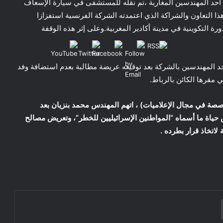
 أحد المهندسين المغاربة ،تم نقله للمستشفى في سيارة الإسعاف
ا التعاون والشراكة الذي اعتمدته الشركة الفرنسية استفزازا
ورة التكوينية في مدينة أكادير المغربية.وعلى إثر هذه الوقفة
 المهندسين بالشركة بعد توقيعه عريضة مطالبة بعدم استضافة وفد
 مقرها الكائن بالرباط.
صصة في مجال الإعلاميات) ، اتهم المهندس محمد بنزيان بعد
ض حياة ما أسماه ”المواطنين الإسرائيليين للخطر”، وتعريض مصالح
لاتخاذ قرار بطرده .
هجرة الآلاف بعد خطاب العرش… رسالة
احتجاج اجتماعي أم ورقة سياسية؟
سبتة… حين عَبَرَ الوطنُ إلى ثَغْره”
طباعة