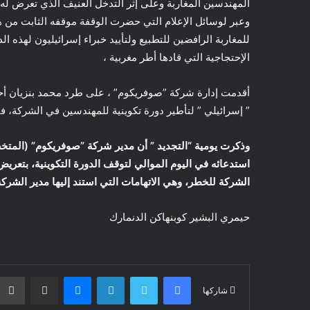
المهندسين المغاربة وعلى إثر التدخل العنيف الذي تعرض له
وعبر لوسائل الإعلام التي حضرت الوقفة موقفه الثابت من هذ
للمغاربة الرافضين للتطبيع ولتأييد خبراء إسرائيليون لهذه الد
الإحتجاجية التي قادها أطر مغربية ،
أقدمت إدارة شركة ”صوفريكوم” ، على طرد محمد بنزيان أحد
” إسرائيلي ” لتأطير دورة تكوينية للمهندسين في الشركة، في
وذكرت يومية “التجديد ” أن مدير شركة ”صوفريكوم” (المتخ
استدعائه في اليوم الموالي لتوقف الدورة التكوينية، بتعري
الشركة للخطر، وهي الاتهامات التي استند إليها مدير الشركة 
حيمري البشير كوبنهاكن الدنمارك
فيسبوك
تويتر
لينكدإن
ماسنجر
مشاركة عبر البريد
شاركها