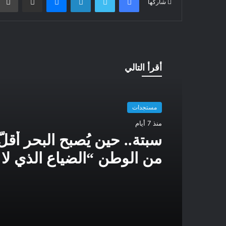
شاركها
أقرأ التالي
مستجدات
منذ 7 أيام
سبتة.. حين يُصبح البحر أقلُّ 
من الوطن “الضياع الذي لا
البطالة وحدها”