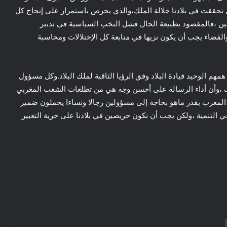
ي تحققت في بلادنا جلالة الملك،والذي يحرص باستمرار على إنجاح كل
ين ،فالمقصود بطبيعة الحال فشل النخب السياسية في تدبير
لقضاء يجب أن يكون نزيها في متابعة كل الإختلالات ومحاسبة
هم الوحيد قيادة البلاد وفق الرؤيا الثاقبة لملك البلاد.وكل مسؤول
،وأن أداء الرسالة على أحسن وجه هي من تطلعات الشعب المغربي
ن المغرب بقدر ماهو بحاجة إلى مسؤولين رجالا ونساءا يحملون ضمير
ي التنمية ،ولكن يجب أن نكون حريصين في بلادنا على حرية التعبير
سبتة.. حين يُصبح البحر أقلُّ رعبًا من الوطن
“الضياع الذي لا تُفَسِّرُه البطالة وحدها”
طباعة
عيد العرش السابع والعشرون.. عندما تحولت