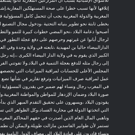
للأسواق الإسبانية بسبب أن المزارعين المغاربة كانوا يستع
إتلافها لأنها تسبب خطرا على صحة المستهلكين المغاربة.إشار
المغربية والدولة المغربية يجب أن تتحمل كامل المسؤولية
بخطى ثابتة نحو تطوير بنياته التحتية ،ودخول مجال التصن
أصبحوا دعامة البلاد ،نحو المضي خطوات كبيرة للنمو والتطو
لرجال أبانوا عن غيرتهم وحرصهم على دفع عجلة التطور في ال
الدارالبيضاء حاليا بن لمهيدية ،تابعته في ولاية وجدة وفي ا
الكبير الذي يقوم به في ولاية الدار البيضاء الكبرى ،،إنه رج
إلى رجال مثله للدفع بعجلة التنمية في البلاد.ولا تفوتني ال
المجلس الأعلى للحسابات لمراقبة الميزانيات التي تخصصها 
عمل لمراقبة صرف الميزانيات وترفع تقارير في شأنها تضع ا
في المغرب رجال ونساء لهم ضمير حي يقدرون المسؤولية ال
صورة البلاد وضمان الإزدهار للمواطن والمواطنة المغربية.وا
يقودون البلاد ،ويسهرون على تحقيق التقدم المبهر الذي بدأت
التي اتخذتها الدولة في محاربة الفساد،وكل الظواهر التي 
وناهبي المال العام الذين أصدرت في حقهم المحاكم المغربي
تستمر لأن طوابير الفاسدين مازالت طويلة.ولايمكن أن نطمئ
ونساء قادرون على قيادة البلاد إلى مصاف الدول النامية بفض