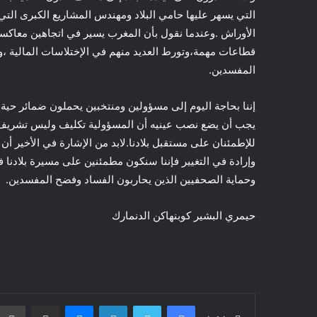
التي يسهر عليها حامي البلاد ومهندس المشاريع الكبرى الت
الأوراش .وعندما نقول بأن المغرب يسير في اتجاهين معاكس
قطاعات مهمة،وتورط العديد منهم في الإختلاسات المالية ،وا
المفسدين.
إننا بحاجة اليوم إلى مسؤولين ومنتخبين يحملون ضمائر حية هم
يجب أن يضع نصب عينيه أن المسؤولية تكليف وليس تشريف 
للإطمئنان على مستقبل بلادنا.لابد من الإشارة في الأخير أ
وإرادة في التغيير فإننا سنكون مطمئنين على مسيرة بلادنا ف
وحماية الصحفيين الذين يحاربون الفساد وفضح المفسدين.
حيمري البشير كوبنهاكن الدنمارك
فيسبوك
تويتر
لينكدإن
ماسنجر
مشاركة عبر البريد