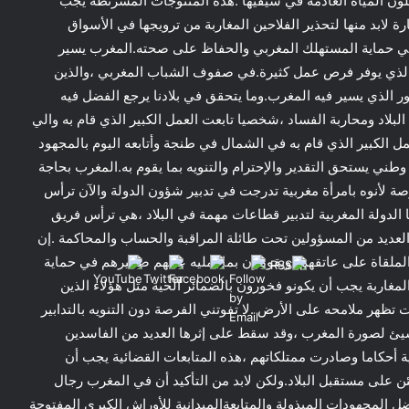
ملون المياه العادمة في سيقيها .هذه المنتوجات المسرنطة يجب
ة لابد منها لتحذير الفلاحين المغاربة من ترويجها في الأسواق
 في حماية المستهلك المغربي والحفاظ على صحته.المغرب يسير
يع الذي يوفر فرص عمل كثيرة.في صفوف الشباب المغربي ،والذين
ر الذي يسير فيه المغرب.وما يتحقق في بلادنا يرجع الفضل فيه
بلاد ومحاربة الفساد ،شخصيا تابعت العمل الكبير الذي قام به والي
لعمل الكبير الذي قام به في الشمال في طنجة وأتابعه اليوم بالمجهود
ل وطني يستحق التقدير والإحترام والتنويه بما يقوم به.المغرب بحاجة
فرصة لأنوه بامرأة مغربية تدرجت في تدبير شؤون الدولة والآن ترأس
الدولة المغربية لتدبير قطاعات مهمة في البلاد ،هي ترأس فريق
لعديد من المسؤولين تحت طائلة المراقبة والحساب والمحاكمة .إن
ملقاة على عاتقهم ،ويقومون بما يمليه عليهم ضميرهم في حماية
لمغاربة يجب أن يكونو فخورون بالضمائر الحية مثل هؤلاء الذين
 تظهر ملامحه على الأرض .لا تفوتني الفرصة دون التنويه بالتدابير
تسيئ لصورة المغرب ،وقد سقط على إثرها العديد من الفاسدين
ة أحكاما وصادرت ممتلكاتهم ،هذه المتابعات القضائية يجب أن
ن على مستقبل البلاد.ولكن لابد من التأكيد أن في المغرب رجال
ل المجهودات المبذولة والمتابعةالميدانية للأوراش الكبرى المفتوحة