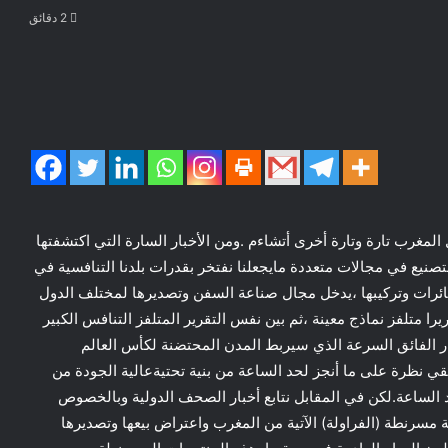
2 دقائق
لمغرب تارة وتارة أخرى أتشاءم .ومن الأخبار السارة التي اكتشفتها
تصنيع في مجالات متعددة مايجعلنا نفتخر بقدرات بلدنا التنافسية في
ائرات وتركيبها ،يدخل مجال صناعة السفن وتصديرها لمختلف الدول
ا متلفز نماذج معينة ،ثم بين نفس التقرير المتلفز التنافس الكبير
ر الفائق السرعة الذي سيربط المدن المحتضنة لكأس العالم
دما تلقي نظرة على ما أنجز لحد الساعة من بنية تحتيةعالية الجودة من
 الساعة.لكن في المقابل نتابع أخبار الصحف الدولية وبالخصوص
 مسرنطة (الفراولة) الآتية من المغرب واعتراض بيعها وتصديرها