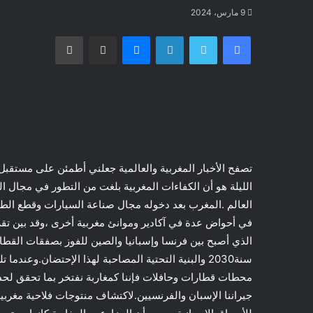
9 مارس، 2024
فيسبوك
تويتر
لينكدإن
ماسنجر
مشاركة عبر البريد
طباعة
تصفح الأخبار المغربية والعالمية جعلني أطمئن على مستقبل ا
الليلة هو أن الكفاءات المغربية بلغت من التطور في مجال ال
العالم .المغرب بعد دخوله مجال صناعة السيارات وقطع الط
في أحواض عدة في آكادير وموانئ مغربية أخرى ،وقد بين تقرير
الذي أصبح بين فرنسا وإسبانيا والصين للفوز بصفقات القطا
سنة2030 والبنية التحتية المصاحبة لهذا الإحتضان.وعن
محطات قطارات وحافلات فإننا كمغاربة نفتخر بما تحقق لحد
جيراننا الإسبان والفرنسيين.لاكتشاف منتوجات فلاحية مغربية