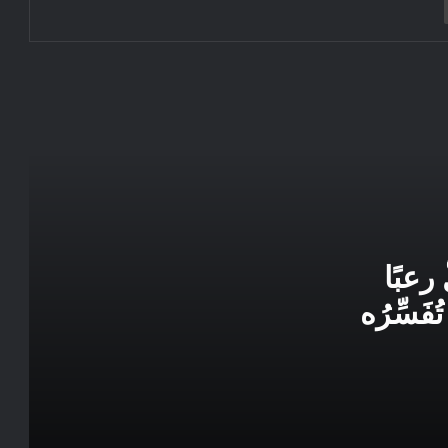
التنمية إلى قوة جيوسياسية
سياسيون ضد الوطن والملك
إفساد السياسة وإعطاب الوعي وساعة
التغيير .
الدفاع عن الأرض والحق في الثروة من أجل
التنمية محليا ووطنيا ..
رعبًا
 تُفَسِّرُه
*كيف جعلناهم يحبوننا؟*حذار من
خوارزميات المنصات ومَصْيَدَة
“الفيكتيمولوجيا “
*كلمات* .. إلى المشاركين في..
والمقاطعين للانتخابات القادمة