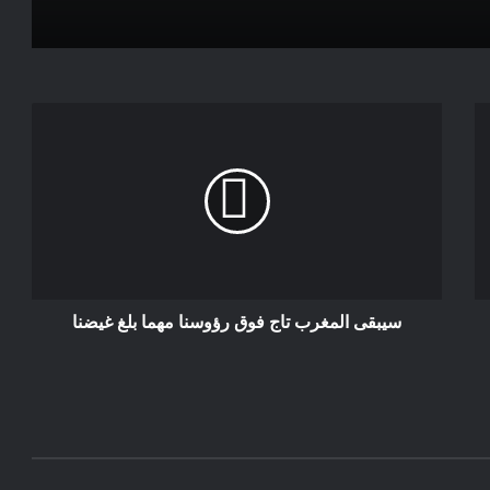
*عبد الله العلوي: ابن بطوطة و اليوغا
الساعة القانونية: أكثر من مسألة عقارب،
قضية صحة عامة وواقع مغربي
مراجعة تفسير التصويت وكشف خلفيات
القرارات المعتمدة ونتائجها .
سيبقى المغرب تاج فوق رؤوسنا مهما بلغ غيضنا