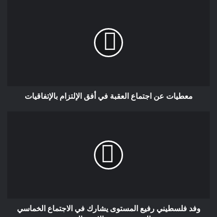
مغتصب وليس مظلوما يعتبر في نظري نفاق مابعده نفاق وحيف في
حق صحفيين حوكموا بنفس التهمة ،وجروا على المغرب انتقادات
دولية من طرف منظمات حقوق الإنسان .ماكان ليدخل معهم المغرب
في جدل بل كان على الجهات الحريصة على حقوق الإنسان وصورة
المغرب بالخارج تفادي هذا الصراع ،والحفاظ على التجربة في مجال
حقوق الإنسان والتي كانت رائدة في إفريقيا والعالم العربي بتحقيق
تقدم كبير في مجال حقوق الإنسان بتأسيس المجلس الوطني
لحقوق الإنسان.لا أريد الدخول في جدل يتعلق بمن يستحق التكريم
معطيات عن اجتماع العقبة في أفق الإلتزام بالإتفاقيات
ومن لا يستحقه .لأن هذا موضوع آخر .لقد قلت وجهة نظري من باب
حرصي الشديد على صورة بلدي في الغرب وضد سياسة تكميم
الأفواه .أنا وطني حتى النخاع ولن أقبل بالمس في حضارة وتاريخ
المغرب والصحراء المغربية
حيمري البشير كوبنهاكن الدنمارك
وفد فلسطيني رفيع المستوى يشارك في الاجتماع الخماسي