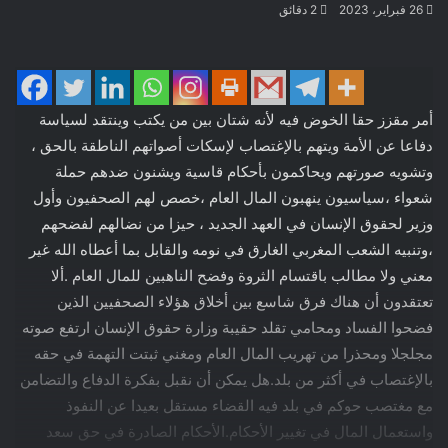
26 فبراير، 2023
2 دقائق
أمر مقزز حقا الخوض فيه لأنه شتان بين من يكتب وينتقد لسياسة
دفاعا عن الأمة ويتهم بالإغتصاب لإسكات أصواتهم الناطقة بالحق ،
وتشويه صورتهم ويحاكمون بأحكام قاسية ويشنون ضدهم حملة
شعواء ،سياسيون ينهبون المال العام ،خصص لهم الصحفيون وأول
وزير لحقوق الإنسان في العهد الجديد ، حيزا من نضالهم لفضحهم
،وتنبيه الشعب المغربي الغارق في نومه والقابل بما أعطاه الله غير
معني ولا مطالب باقتسام الثروة وفضح الناهبين للمال العام .ألا
تعتقدون أن هناك فرق شاسع بين أخلاق هؤلاء الصحفيين الذين
فضحوا الفساد ومحامي تقلد حقيبة وزارة حقوق الإنسان ارتفع صوته
مجلجلا ومحذرا من تهريب المال العام ومغني ثبتت التهمة في حقه
بالإغتصاب في أكثر من بلد.هل يمكن أن نقبل بفكرة الدفاع والتضامن
مع مغتصب حوكم في بلد فيه القضاء مستقل بعيدا عن النفوذ
واستعمال المال في تغيير الأحكام.الأحكام الصادرة في حق سعد