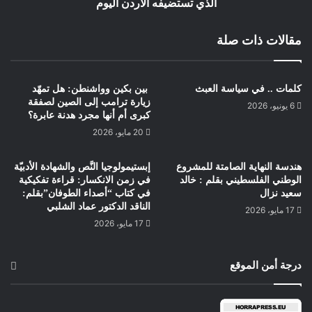
الذي تستضيفه الاردن اليوم
مقالات ذات صلة
كلمات .. في سياسة العبث
بين بكين وواشنطن: هل تمهّد
زيارة ترامب إلى الصين لصفقة
6 يونيو، 2026
كبرى أم أنها مجرد هدنة عابرة؟
20 مايو، 2026
هندسة النهاية الصامتة للمشروع
​إبستيمولوجيا النَّص والشهادة الأدبيّة
الوطني الفلسطيني بقلم : خالد
في زمن الانكسار: قراءة تفكيكية
سعيد نزال
في كتاب “أصداء الطوفان”​بقلم:
الناقد الدكتور عماد الشلبي​
17 مايو، 2026
17 مايو، 2026
درجة أمن الموقع