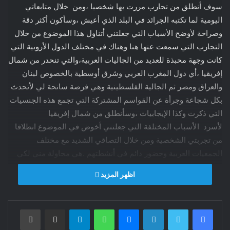
سوف أنطلق من تجارب مررت بها شخصيا ،ومن خلال متابعاتي
اليومية لما تكتبه الجرائد في البلد الذي أعيش ،وسأكون أكثر دقة
وصراحة لأوضح الأسباب التي جعلتني أتناول هذا الموضوع من خلال
التجارب التي سمعت عنها هنا وهناك في مختلف الدول الأروبية التي
كانت وجهة محبذة للعديد من الجاليات العربية،والتي تنحدر من شمال
إفريقيا ،أي دول المغرب العربي وشرق أوسطية بالخصوص لبنان
والعراق ومصر ثم الجالية الفلسطينية وهي فرصة سانحة لي لأتحدث
بكل شجاعة وجرأة عن القواسم المشتركة التي تجمع هذه الجنسيات
التي ذكرت وكذا الإيجابيات ،وسأنطلق من شمال إفريقيا
لأسرد الأسباب المختلفة التي جعلتني أخوض في الموضوع انطلاقا
من تجربتي الشخصية ومن خلال التصاقي الشديد مع مختلف
الجمعيات العربية وحضور دائم في أنشطتهم .هي محاولة مني لكي
أتكلم بجرأة وفي نفس الوقت بحرقة ،أحاول من خلالها الحديث عن
اظهر المزيد
تجربتي الشخصية ،وعن تجارب عدة.
قررت أن أصنف الجمعيات النسائية العربية إلى أصناف متعددة
فيسبوك
تويتر
لينكدإن
ماسنجر
واتساب
تيلقرام
مشاركة عبر البريد
طباعة
والأسباب بطبيعة الحال مرتبطة بأوضاع ومشاكل تتخبط فيها العديد