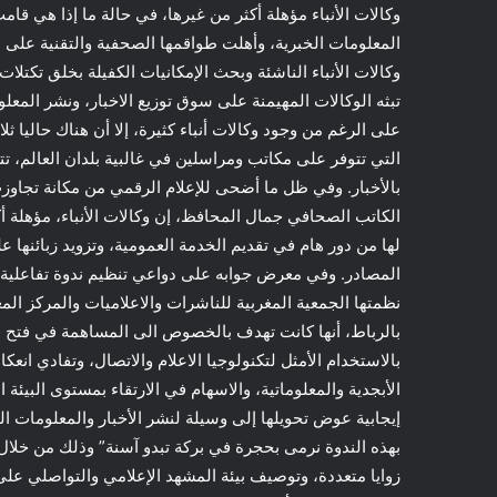
وكالات الأنباء مؤهلة أكثر من غيرها، في حالة ما إذا هي قام
المعلومات الخبرية، وأهلت طواقمها الصحفية والتقنية على 
وكالات الأنباء الناشئة وبحث الإمكانيات الكفيلة بخلق تكتلات
تبثه الوكالات المهيمنة على سوق توزيع الاخبار، ونشر المعل
على الرغم من وجود وكالات أنباء كثيرة، إلا أن هناك حاليا 
التي تتوفر على مكاتب ومراسلين في غالبية بلدان العالم، ت
بالأخبار. وفي ظل ما أضحى للإعلام الرقمي من مكانة تجاوزت 
الكاتب الصحافي جمال المحافظ، إن وكالات الأنباء، مؤهلة أك
لها من دور هام في تقديم الخدمة العمومية، وتزويد زبائنها 
المصادر. وفي معرض جوابه على دواعي تنظيم ندوة تفاعلية، ح
بالرباط، أنها كانت تهدف بالخصوص الى المساهمة في فتح 
بالاستخدام الأمثل لتكنولوجيا الاعلام والاتصال، وتفادي انعك
الأبجدية والمعلوماتية، والاسهام في الارتقاء بمستوى البيئة 
إيجابية عوض تحويلها إلى وسيلة لنشر الأخبار والمعلومات الم
بهذه الندوة نرمى بحجرة في بركة تبدو آسنة” وذلك من خلال ا
زوايا متعددة، وتوصيف بيئة المشهد الإعلامي والتواصلي على 