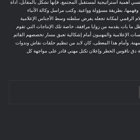
تسي أهمية استراتيجية لمستقبل المجتمع، فإنها تشكل بالمقابل، أداة
 وفهمها، بطريقة مسؤولة وواعية. وكتب مراسل وكالة الأنباء
لام الرقمي لمكانة تجعله يفرض سلطته وسط الأجناس الإعلامية
 ما بات يقدمه من زوايا مرافقة، خاصة تلك الإنتاجات التي تقوم
ؤسسات الإعلامية والمهنيون أمام إشكالية تعيق مسار تخصصهم القائم
نة. وأمام هذا المعطى، كان لابد من تنظيم حلقات نقاش وندوات
اية دق ناقوس الخطر وإعلان تكتل مهني قادر على مواجهة كل
التوازن بين الأمن الرقمي والخصوصية في
الفضاء المفتوح: إطار حوكمة متعدد الأبعاد
*عبد الله العلوي.انتصار القبيلة في المملكة
طباعة
العربية السعودية؟في محاضرة له بجامعة
أكسفورد بلندن
— سفارة أذربيجان بالمغرب تحتفي بعيد
نوروز