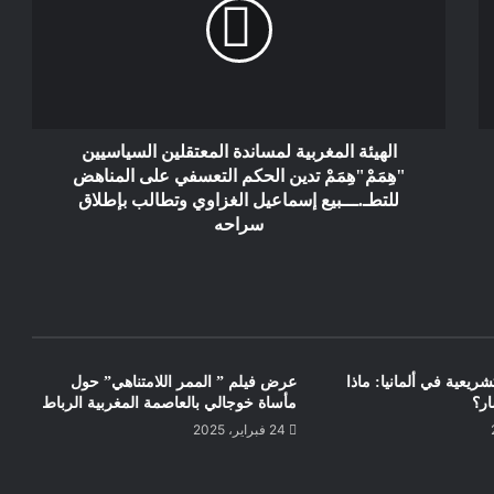
يواجهها العالم
لعنة الغرور والتهافت تصيب اليمين في
الغرب
الهيئة المغربية لمساندة المعتقلين السياسيين
"هِمَمْ"هِمَمْ تدين الحكم التعسفي على المناهض
للتطـ.ـــبيع إسماعيل الغزاوي وتطالب بإطلاق
سراحه
تشريعية في ألمانيا: ماذا
عرض فيلم ” الممر اللامتناهي” حول
ار؟
مأساة خوجالي بالعاصمة المغربية الرباط
24 فبراير، 2025