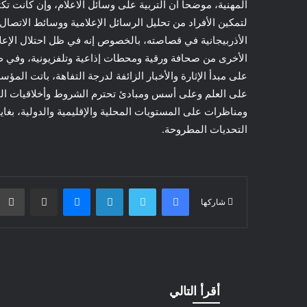
المهنية، موضحا أن التربية على وسائل الاعلام، وإن كانت تك
لتمكين الأفراد من تحليل الرسائل الإعلامية ووسائط الاتصال
الأذربيجانية في قصاصته، بالخصوص إنه في ظل احتلال الإع
الأخرى من صحافة ورقية ومحطات إذاعية وتلفزيونية، وفي ظل
على مبدأ الإثارة والأخبار الزائفة لدرجة التفاهة، باتت الم
على العلم وعلى أسس ومبادئ تحترم الشروط وأخلاقيات المه
ومناظرات على المستويات المحلية والإقليمية والدولية، بغ
التحديات المطروحة.
فيسبوك
تويتر
لينكدإن
ماسنجر
مشاركة عبر البريد
شاركها
أقرأ التالي