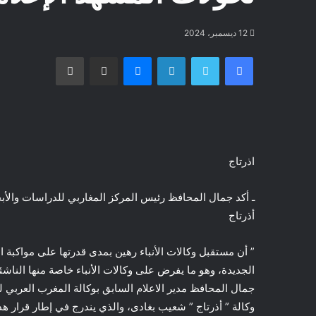
12 ديسمبر، 2024
فيسبوك
تويتر
لينكدإن
ماسنجر
مشاركة عبر البريد
طباعة
اذرتاج
ـ أكد جمال المحافظ رئيس المركز المغاربي للدراسات والأبحاث
أذرتاج
” أن مستقبل وكالات الأنباء رهين بمدى قدرتها على مواكبة ا
الجديدة، وهو ما يفرض على وكالات الأنباء خاصة منها الناشئة
جمال المحافظ مدير الاعلام السابق بوكالة المغرب العربي ل
وكالة ” أذرتاج ” شعيب بغادى، والذي يندرج في إطار قرار هذه