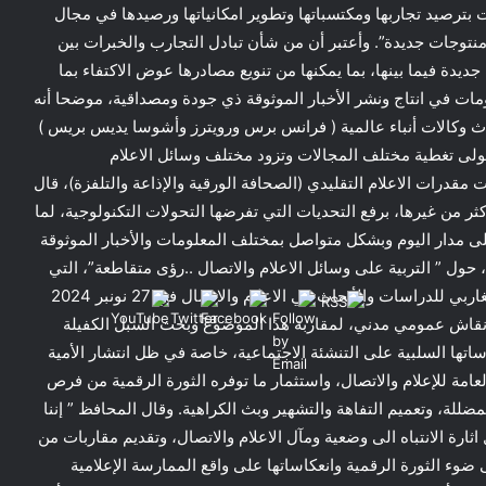
ت بترصيد تجاربها ومكتسباتها وتطوير امكانياتها ورصيدها في مجال
منتوجات جديدة”. وأعتبر أن من شأن تبادل التجارب والخبرات بين
 جديدة فيما بينها، بما يمكنها من تنويع مصادرها عوض الاكتفاء بما
ومات في انتاج ونشر الأخبار الموثوقة ذي جودة ومصداقية، موضحا أنه
ثلاث وكالات أنباء عالمية ( فرانس برس ورويترز وأشوسا يديس بريس )
تولى تغطية مختلف المجالات وتزود مختلف وسائل الاعلام
مقدرات الاعلام التقليدي (الصحافة الورقية والإذاعة والتلفزة)، قال
ثر من غيرها، برفع التحديات التي تفرضها التحولات التكنولوجية، لما
على مدار اليوم وبشكل متواصل بمختلف المعلومات والأخبار الموثوقة
ول ” التربية على وسائل الاعلام والاتصال ..رؤى متقاطعة”، التي
نظمتها الجمعية المغربية للناشرات والاعلاميات والمركز المغاربي للدراسات والأبحاث في الاعلام والاتصال في 27 نونبر 2024
نقاش عمومي مدني، لمقاربة هذا الموضوع وبحث السبل الكفيلة
اساتها السلبية على التنشئة الاجتماعية، خاصة في ظل انتشار الأمية
العامة للإعلام والاتصال، واستثمار ما توفره الثورة الرقمية من فرص
ضللة، وتعميم التفاهة والتشهير وبث الكراهية. وقال المحافظ ” إننا
ثارة الانتباه الى وضعية ومآل الاعلام والاتصال، وتقديم مقاربات من
ضوء الثورة الرقمية وانعكاساتها على واقع الممارسة الإعلامية