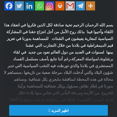
بسم الله الرحمان الرحيم تحية صادقة لكل الذين فكروا في انعقاد هذا
اللقاء وأحيوا فينا بذلك روح الأمل من أجل انتزاع حقنا في المشاركة
السياسية كمغاربة يعيشون في الشتات للمساهمة بدورنا في تعزيز
قيم الديمقراطية في بلادنا من خلال التجارب التي عشنا
بينها لسنوات في العديد من دول العالم نعود من جديد في لقاء
برشلونة،لمواصلة المعركة،رغم أننا نتابع بأسف مسلسل الفساد
المستشري في بلادنا والذي تورطت فيه النخب السياسية التي تدبر
شؤون البلاد والتي أدخلت البلاد ،مرحلة صعبة من تاريخها ،سنساهم لا
محالة في هذه المحطة لمناقشة مايجري بكل شفافية ،ونساهم
بدورنا في إطار نقاش مسؤول وبكل شفافية للمساهمة برأينا
للخروج من الأزمة ومرحلة اليأس التي تعاني منها بلادنا خلال
فترة ليست بالقصيرة .لقاؤنا في برشلونة فرصة،سيفتح لنا آفاقا
جديدة لمواصلة المعركة من أجل انتزاع حق مشروع في الدستور
اظهر المزيد
المغربي . معركتنا وحضورنا على مستوى الإعلام ، لم يتوقف منذ