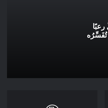
الدفاع عن الأرض والحق في الثروة من أجل
التنمية محليا ووطنيا ..
رعبًا
 تُفَسِّرُه
*كيف جعلناهم يحبوننا؟*حذار من
خوارزميات المنصات ومَصْيَدَة
“الفيكتيمولوجيا “
*كلمات* .. إلى المشاركين في..
والمقاطعين للانتخابات القادمة
*عبد الله العلوي: ابن بطوطة و اليوغا
الساعة القانونية: أكثر من مسألة عقارب،
قضية صحة عامة وواقع مغربي