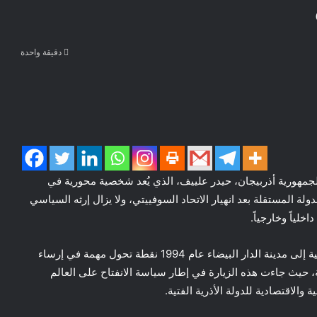
دقيقة واحدة
10 لميلاد الزعيم الوطني لجمهورية أذربيجان، حيدر علييف، الذي يُعد شخصية محورية في
دولة المستقلة بعد انهيار الاتحاد السوفييتي، ولا يزال إرثه السياسي
خلياً وخارجياً.
ومن بين المحطات البارزة في رئاسته، شكلت زيارته الرسمية إلى مدينة الدار البيضاء عام 1994 نقطة تحول مهمة في إرساء
ية، حيث جاءت هذه الزيارة في إطار سياسة الانفتاح على العالم
الاقتصادية للدولة الأذرية الفتية.