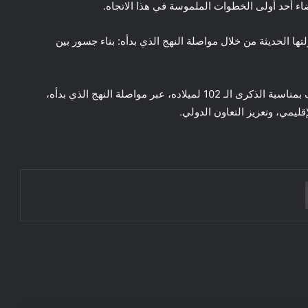
يضاء أحد أولى الخطوات الملموسة في هذا الاتجاه.
بيجان مؤسس دولتها الحديثة من خلال مواصلة النهج الذي بدأه: بناء جسور بين
وتكرم جمهورية أذربيجان مؤسس دولتها الحديثة حيدر علييف بمناسبة الذكرى الـ 102 لميلاده، عبر مواصلة النهج الذي بدأه،
قليمي، وتعزيز التعاون الدولي.
سبتة.. حين يُصبح البحر أقلُّ رعبًا من الوطن
“الضياع الذي لا تُفَسِّرُه البطالة وحدها”
طباعة
عيد العرش السابع والعشرون.. عندما تحولت
التنمية إلى قوة جيوسياسية
سياسيون ضد الوطن والملك
إفساد السياسة وإعطاب الوعي وساعة
التغيير .