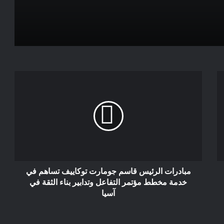
بمناسبة الذكرى الـ 102 لميلاد حيدر علييف:
إرث زعيم حكيم ساهم في تطوير علاقات
استراتيجية بين أذربيجان والمغرب
إيران تقترب من الاعتراف بإسرائيل:
المنتدى السياسي الدولي لجامعة أدا
الأذربيجانية:محطة قدمت رؤى عديدة
وأطروحات متنوعة بشأن التحديات التي
يواجهها العالم
لعنة الغرور والتهافت تصيب اليمين في
الغرب
مبادرات الرئيس قاسم جومارت توكاييف تساهم في
خدمة مخطط مؤتمر التفاعل وتدابير بناء الثقة في
آسيا