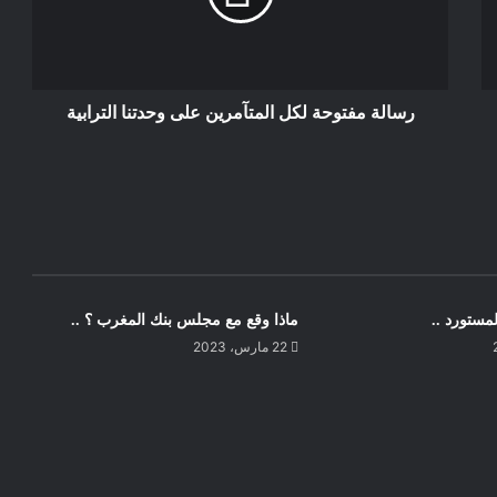
بسبب الإضرابات والاضطرابات
السياسية..شُحنات دولية من الغاز المُسال
تغير مسارها من فرنسا إلى دول أوروبية
أخرى.
رسالة مفتوحة لكل المتآمرين على وحدتنا الترابية
مستورد ..
ماذا وقع مع مجلس بنك المغرب ؟ ..
22 مارس، 2023