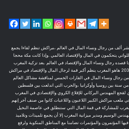
ر ألف من رجال ونساء المال في العالم ،مراكش تنظم لقاءا يجمع
للواتي يتحكمون في المال والإقتصاد العالمي .وإذا كانت مكة محجا
صده رجال ونساء المال والإقتصاد في العالم .بعد تزكية المغرب
من طرف الكاف لتنظيم كأس إفريقيا 2025 وكأس العالم 2030 هاهو المغرب ينظم أكبر قمة لرجال المال والإقتصاد في مراكش
فا من رجال ونساء المال في القارات الخمس لمناقشة مشاكل العالم
 من سنة بين روسيا وأوكرانيا ،والحرب التي اندلعت بين فلسطين
 لقجع المهندس البركاني للإقلاع الكروي والإقتصادي في المغرب
 ملعب مراكش الكبير اللاعبون واللاعبات كانوا من صنف آخر إنهم
 المغرب للمشاركة في قمة المال التي ستنطلق في عاصمة النخيل
هندس الوسيم ومدير ميزانية المغرب إلا أن يجمع تلميذات وتلاميذ
فيها المؤتمرون والمؤتمرات تضامنا مع المناطق المنكوبة ولرفع