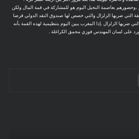
 ،وحضورهم بعاصمة النخيل اليوم هو للمشاركة في قمة المال ولكن
 التي ضربها الزلزال والتي خصص لها صندوق النقد الدولي قرضا
ي ضربها الزلزال .إذا المغرب يبين اليوم بتنظيمية لهذه القمة بأنه
ا ورد على لسان المهندس فوزي محمق الكراغلة .
الكلفة الباهظة لشعار أمريكا أولاً
الصين والدول العربية: دبلوماسية واعدة ذات
مصالح مشتركة
طباعة
لنتحدث عن الاقتصاد المغربي…
السفارة البولونية بالمغرب شريك فاعل وجاد
في البرامج التنموية بالمملكة همَّت مشاريع
اجتماعية وتربوية ومجال « الطاقات
المتجددة»..