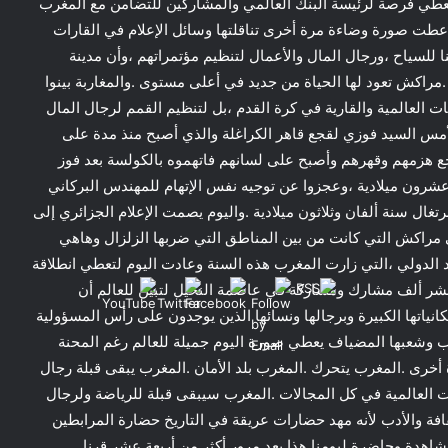
وليعطي فرصة لرئيسة البنك العالمي والمشاركين للتضامن مع المغرب
عطت صورة وضاءة مرة أخرى تناقلتها وسائل الإعلام في القارات
للسياح ،ورجال المال والأعمال لتنظيم مؤتمراتهم ،وأن مدينة
.مراكش تعود لها الحياة من جديد في أعلى مستوى .والمغاربة بينوا
 العالمية والقارية في كرة القدم ،بل لتنظيم القمم لرجال المال
أمس السيد فوزي لقجع قاهر الكراغلة والذي أصبح منذ مدة على
هزمهم وقهرهم وأصبح على لسانهم فاتهموه بالكولسة بعد فوز
شرون ميلادية ،وعجزوا عن توجيه نفس الإتهام للمهندس البركاني
تغال سنة ألفان وثلاثون ميلادية .واليوم يصمت الإعلام الجزائري إلى
في مراكش التي كانت من بين المناطق التي ضربها الزلزال وهاهي
الدولي ،التي زارت المغرب هذه السنة وعادت اليوم لتعطي انطلاقة
عشر ألف مشارك ومشاركة في عاصمة النخيل لتبين للعالم أن
نياتها الكبيرة وبرجالها ونسائها الذين يوجدون على رأس المسؤولية
غرب وشعبها المضياف يعطي صورة اليوم جميلة للعالم رغم المحنة
رة أخرى .المغرب يتحرك .المغرب بلد الأمان .المغرب يبقى قبلة رجال
ت العالمية في كل المجالات .المغرب سيبقى قبلة للرياضة ولرجال
افة والأدب لأنه مهد حضارات عريقة في التاريخ حضارة المرابطين
اهدة وحاضرة ليومنا هذا بعد مرور أكثر من أربعة عشر قرنا .