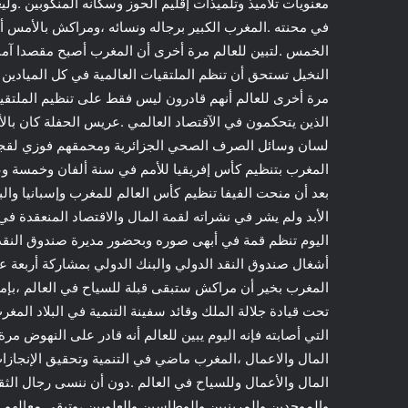
معنويات تلاميذ وتلميذات إقليم الحوز وسكانه المنكوبين .
في محنته .المغرب الكبير برجاله ونسائه ،ومراكش بالأمس أ
الخمس .لتبين للعالم مرة أخرى أن المغرب أصبح مقصدا آمنا 
النخيل تستحق أن تنظم الملتقيات العالمية في كل الميادين 
مرة أخرى للعالم أنهم قادرون ليس فقط على تنظيم الملتقيات
الذين يتحكمون في الآقتصاد العالمي .عريس الحفلة كان بال
لسان وسائل الصرف الصحي الجزائرية ومحمقهم فوزي لقجع 
المغرب بتنظيم كأس إفريقيا للأمم في سنة ألفان وخمسة وع
بعد أن منحت الفيفا تنظيم كأس العالم للمغرب وإسبانيا والبر
الأبد ولم يشر في نشراته لقمة المال والاقتصاد المنعقدة 
اليوم تنظم قمة في أبهى صوره وبحضور مديرة صندوق النقد 
أشغال صندوق النقد الدولي والبنك الدولي بمشاركة أربعة 
المغرب بخير أن مراكش ستبقى قبلة للسياح في العالم ،بإمكا
تحت قيادة جلالة الملك وقائد سفينة التنمية في البلاد الم
التي أصابته فإنه اليوم يبين للعالم أنه قادر على النهوض م
المال والاعمال ،المغرب ماضي في التنمية وتحقيق الإنجازا
المال والأعمال وللسياح في العالم .دون أن ننسى رجال الثق
والموحدين والمرينيين والوطاسين والعلويين ،وتبقى معالهم ش