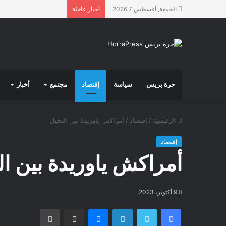
الجمعة, أغسطس 7 2026
أخبار عاجلة
حرة بريس
سياسة
إقتصاد
مجتمع
أخبار
الرئيسية
/
إقتصاد
/
أمراكش ياوريدة بين النخيل
إقتصاد
أمراكش ياوريدة بين ال
9 أكتوبر، 2023
فيسبوك
تويتر
لينكدإن
ماسنجر
مشاركة عبر البريد
طباعة