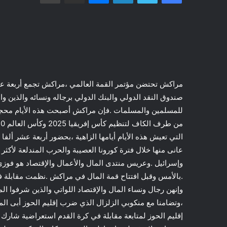
مراكش تحتضن مؤتمر القمة العالمي ،مراكش تجمع أربعة عش
صندوق النقد الدولي والبنك الدولي برجاله ونسائه والذين وا
للمسلمين والمسلمات .فإن مراكش أصبحت هذه الأيام محجا ق
التي تعيش هذه الأيام أيامها الزاهية ،بحضور أربعة عشر أل
عانى منها خلال فترة كورونا العصيبة والحرب المندلعة لأكثر
وإسرائيل .وعريس منتدى المال والأعمال والإقتصاد هو فوزي
.بالأمس وقبل افتتاح قمة المال في مراكش .نظمت مقابلة في
وإنهن رجال ونساء المال والإقتصاد اللواتي والذين شرفوا
،وتضامنا مع منكوبي الزلزال الذي ضرب إقليم الحوز أبى الم
إقليم الحوز لمتابعة مقابلة في كرة القدم استعراضية شارك 