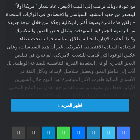
مع عودة دونالد ترامب إلى البيت الأبيض، عاد شعار “أمريكا أولاً”
ليتصدر من جديد المشهد السياسي والاقتصادي في الولايات المتحدة
– ولكن هذه المرة بصيغة أكثر راديكالية وحِدّة. من خلال موجة جديدة
من الرسوم الجمركية، استهدفت بشكل خاص الصين والمكسيك
وكندا، أعادت الإدارة الحالية إطلاق سياسة حمائية تحت غطاء
استعادة السيادة الاقتصادية الأمريكية. غير أن هذه السياسات، وعلى
عكس الوعود التي قُدمت للشعب الأمريكي، لم تنجح في تقليص
العجز التجاري أو في استعادة القدرة التنافسية للصناعة الوطنية. بل
أدّت إلى تباطؤ النمو، وتعطيل سلاسل الإمداد، وتآكل الثقة في
الأسواق المالية.ظهرت الآثار المباشرة لهذا النهج خلال الشهرين
الأولين فقط من تنصيب ترامب. فقد تراجع معدل نمو الناتج المحلي
الإجمالي إلى 1.4% في الربع الأول من عام 2025، بينما ارتفع مؤشر
أسعار المنتجين بنسبة 3.1% نتيجة لارتفاع كلفة المواد الأولية
اظهر المزيد
المستوردة بعد فرض رسوم جديدة على الصلب والألومنيوم وقطع
الغيار القادمة من آسيا وأمريكا اللاتينية. وسجّل مؤشر S&P 500
فيسبوك
تويتر
لينكدإن
ماسنجر
واتساب
تيلقرام
مشاركة عبر البريد
طباعة
أسوأ أداء له منذ أزمة كوفيد-19، حيث تراجع بنسبة قاربت 11% خلال
ستة أسابيع فقط، وسط تزايد القلق لدى المستثمرين من استمرار