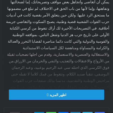
يمكن أن أتغاضى وأتجاهل بعض مواقف وتصريحاتك، إما لضحالتها
وتفاهتها، وإما لأنها من باب الحق في الاختلاف لم تبلغ في مضمونها
ما يستحق الرد عليها. ولكن حين يتعلق الأمر بقضية كانت في أدبيات
حزب القوات الشعبية قضية وطنية، يصبح السكوت والتغاضي جريمة
أخلاقية. في التصريحات الأخيرة لك أراك تتغوط من كرسي الكتابة
الأولى على تاريخ حزب هز الدنيا وشغل الناس، بمواقفه الوطنية
والقومية والدولية والتي كانت دائما مناصرة لقضايا التحرر والعدالة
والكرامة والمساواة ومناهضة لكل السياسات الاستبدادية
والاستغلالية والعنصرية والاستعمارية، وقدم من اجلها تضحيات ثقيلة
من الأرواح والاعتقالات والتعذيب والنفي والحرمان من الارزاق.من
فوق الكرسي الذي احتله سي عبد الرحيم بوعبيد، وعبد الرحمان
اليوسفي، تتقيأ صديد الكلام، وتتغوط من فمك كلاما لا تقبله حتى
مراحيض الوطنية والتقدمية، مدنسا بذلك صفحات حزب القوات
الشعبية التي حاولت دائما أن تحافظ على طهارتها حتى في أزمنة
التلوث والانزلاق الى طريق الأوساخ والقذارة.من فوق كرسي عبد
اظهر المزيد
الرحيم وعبد الرحمان تبولت على جريدة فلسطين التي أسسها
مناضلو حزب القوات الشعبية في أزمنة الرصاص، وأشرف على
فيسبوك
تويتر
لينكدإن
ماسنجر
واتساب
تيلقرام
مشاركة عبر البريد
طباعة