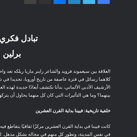
تبادل فكري
برلين 
العلاقة بين سيغموند فرويد والشاعر راينر ماريا ريلكه تعد و
كلاهما رسائل في فترة عاصفة من تاريخ أوروبا، تحديدا في ذ
الأرشيف الأدبي الألماني، بدأنا نكتشف أبعادًا جديدة لهذه ال
بينهما؟ وما هي التأثيرات التي كان كل منهما يحاول أن يتركه
خلفية تاريخية: فيينا بداية القرن العشرين
كانت فيينا في بداية القرن العشرين مركزًا ثقافيًا يتقاطع
في نفس المدينة، وتطور كل منهم في مجاله بشكل مذهل. لم يك