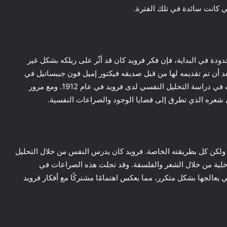
تي كانت سائدة في تلك الفترة.
دودة في البداية، فإن فكر فرويد كان قد أثّر على ريلكه بشكل غير
د أن تم تقديمه لها من قبل صديقه فيكتور إميل فون جيبساتيل في
عام 1910. كما أن صديقته لوي أندرياس سالم كانت قد بدأت في دراسة التحليل النفسي لدى فرويد في عام 1912. ومع مرور
 شعره الذي تطرق إلى قضايا الوجود والصراعات النفسية.
 ولكن كل بطريقته الخاصة. فرويد كان يدرس النفس من خلال التحليل
اخلية من خلال الشعر والفلسفة. وقد تجلت هذه الصراعات في
 يعالجها بشكل متكرر، مما يعكس اهتمامًا مشتركًا مع أفكار فرويد