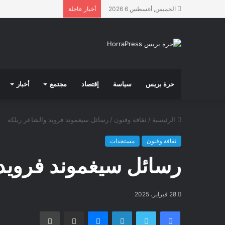
الخميس, أغسطس 6 2026
أخبار عاجلة
حرة بريس
سياسة
إقتصاد
مجتمع
أخبار
الرئيسية
/
ثقافة وفنون
/
رسائل سيغموند فرويد والشاعر ريلكه
ثقافة وفنون
مستجدات
رسائل سيغموند فرويد 
28 فبراير، 2025
فيسبوك
تويتر
لينكدإن
ماسنجر
مشاركة عبر البريد
طباعة