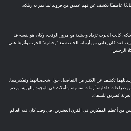
ابعًا عاطفيًا يكشف عن فهم عميق من فرويد لما يمر به ريلكه.
ريلكه، كانت الحرب تزداد وحشية مع مرور الوقت، وكان هو نفسه قد
يد، فقد كان يعاني من أزماته الخاصة مع “وحشية” الحرب وأثرها على
ا الرجلين.
ن رسائلهما تكشف عن الكثير من التفاصيل حول شخصياتهما وتفكيرهما.
صراعات داخلية، أزمات نفسية، وتأملات في الوجود والهوية. ورغم
 العزلة كطريق للشفاء.
ثنين من أعظم المفكرين في القرن العشرين، في وقت كان فيه العالم
هجرة الآلاف بعد خطاب العرش… رسالة
احتجاج اجتماعي أم ورقة سياسية؟