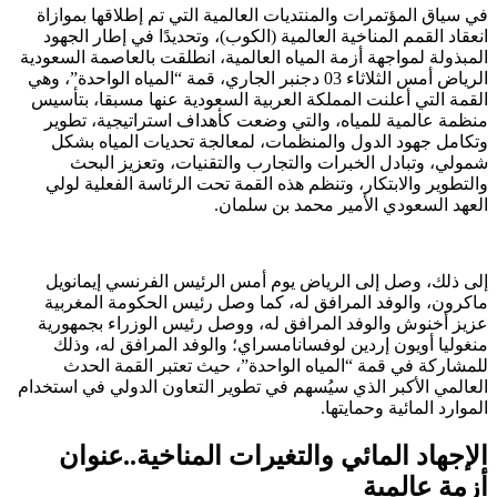
في سياق المؤتمرات والمنتديات العالمية التي تم إطلاقها بموازاة
انعقاد القمم المناخية العالمية (الكوب)، وتحديدًا في إطار الجهود
المبذولة لمواجهة أزمة المياه العالمية، انطلقت بالعاصمة السعودية
الرياض أمس الثلاثاء 03 دجنبر الجاري، قمة “المياه الواحدة”، وهي
القمة التي أعلنت المملكة العربية السعودية عنها مسبقا، بتأسيس
منظمة عالمية للمياه، والتي وضعت كأهداف استراتيجية، تطوير
وتكامل جهود الدول والمنظمات، لمعالجة تحديات المياه بشكل
شمولي، وتبادل الخبرات والتجارب والتقنيات، وتعزيز البحث
والتطوير والابتكار، وتنظم هذه القمة تحت الرئاسة الفعلية لولي
العهد السعودي الأمير محمد بن سلمان.
إلى ذلك، وصل إلى الرياض يوم أمس الرئيس الفرنسي إيمانويل
ماكرون، والوفد المرافق له، كما وصل رئيس الحكومة المغربية
عزيز أخنوش والوفد المرافق له، ووصل رئيس الوزراء بجمهورية
منغوليا أويون إردين لوفسانامسراي؛ والوفد المرافق له، وذلك
للمشاركة في قمة “المياه الواحدة”، حيث تعتبر القمة الحدث
العالمي الأكبر الذي سيُسهم في تطوير التعاون الدولي في استخدام
الموارد المائية وحمايتها.
الإجهاد المائي والتغيرات المناخية..عنوان
أزمة عالمية