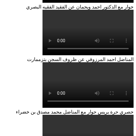
حوار مع الدكتور احمد ويحمان عن الفقيد الفقيه البصري
المناضل احمد المرزوقي عن ظروف السجن بتزممارت
حصري حرة بريس حوار مع المناضل محمد مصدق بن خضراء