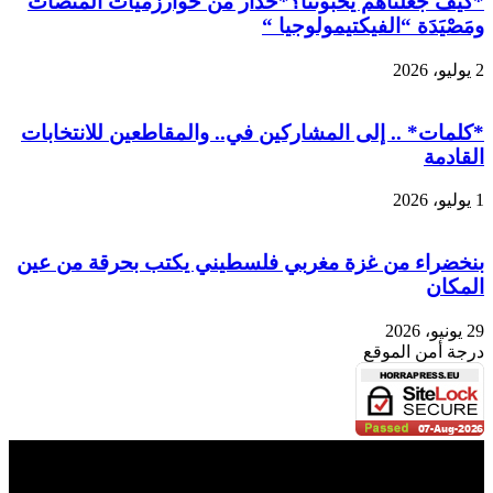
*كيف جعلناهم يحبوننا؟*حذار من خوارزميات المنصات
ومَصْيَدَة “الفيكتيمولوجيا “
2 يوليو، 2026
*كلمات* .. إلى المشاركين في.. والمقاطعين للانتخابات
القادمة
1 يوليو، 2026
بنخضراء من غزة مغربي فلسطيني يكتب بحرقة من عين
المكان
29 يونيو، 2026
درجة أمن الموقع