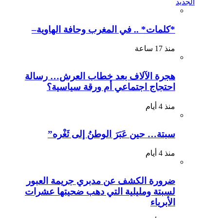
الجديد
*كلمات* .. في المغرب وحافة الهاوية–
منذ 17 ساعة
هجرة الآلاف بعد خطاب العرش… رسالة
احتجاج اجتماعي أم ورقة سياسية؟
منذ 4 أيام
سبتة… حين عَبَرَ الوطنُ إلى ثَغْره”
منذ 4 أيام
ضرورة الكشف عن مدبري جريمة العبور
لسبتة ومليلية التي دهب ضحيتها عشرات
الأبرياء