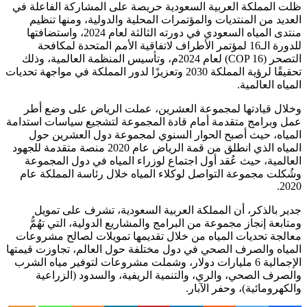
ظلت المملكة العربية السعودية حريصة على المشاركة الفاعلة في
العديد من المنتديات والمؤتمرات المحلية والدولية، ومنها تنظيم
منتدى المياه السعودي في دورته الثالثة لعام 2024، واستضافتها
للدورة الـ16 لمؤتمر الأطراف لاتفاقية الأمم المتحدة لمكافحة
التصحر (COP 16) لعام 2024م، وتأسيس المنظمة العالمية، وذلك
تحقيقًا لرؤية المملكة 2030 وتعزيزًا لدور المملكة في مواجهة تحديات
المياه العالمية.
وخلال قيادتها لمجموعة العشرين، عملت الرياض على وضع أطر
عمل وبرامج متقدمة أمام قادة المجموعة لتشجيع سياسات استدامة
المياه، حيث أصبح الحوار السنوي لمجموعة دول العشرين حول
المياه الذي انطلق من قمة الرياض عام 2020 منصة متقدمة للجهود
العالمية، حيث عُقد أول اجتماع لوزراء المياه في دول المجموعة
وشُكلت مجموعة التواصل لوكلاء المياه خلال رئاسة المملكة عام
2020.
جدير بالذكر، أن المملكة العربية السعودية، تشرف على تمويل
ومتابعة إنجاز مجموعة من البرامج والمشاريع الدولية، التي تهُمُّ
معالجة تحديات المياه من خلال تقديمها تمويلات لصالح مشروعات
المياه والصرف الصحي في دول مختلفة حول العالم، تجاوزت قيمتها
الإجمالية 6 مليارات دولار، وشملت مشروعات لتوفير مياه الشرب
والصرف الصحي، والري، والتنمية الريفية، والسدود (الزراعية
والكهرومائية)، وحفر الآبار.