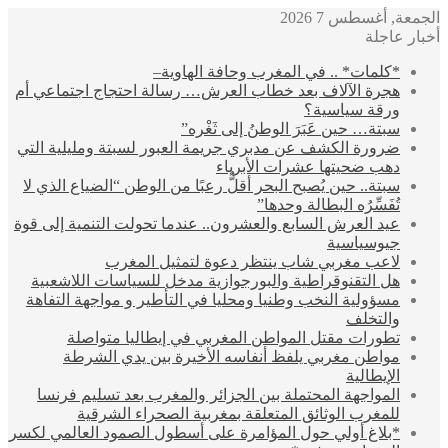
الجمعة, أغسطس 7 2026
أخبار عاجلة
*كلمات* .. في المغرب وحافة الهاوية–
هجرة الآلاف بعد خطاب العرش… رسالة احتجاج اجتماعي أم
ورقة سياسية؟
سبتة… حين عَبَرَ الوطنُ إلى ثَغْره”
ضرورة الكشف عن مدبري جريمة العبور لسبتة ومليلية التي
دهب ضحيتها عشرات الأبرياء
سبتة.. حين يُصبح البحر أقلُّ رعبًا من الوطن “الضياع الذي لا
تُفَسِّرُه البطالة وحدها”
عيد العرش السابع والعشرون.. عندما تحولت التنمية إلى قوة
جيوسياسية
لاعب مغربي شاب ينتظر دعوة لتمثيل المغرب
هل التقنوقراطية والبورجوازية مدخل للسياسات اللاشعبية
مسؤولية النخب وطنيا ومحليا في التأطير و مواجهة التفاهة
والتخلف
تطورات مقتل المواطن المغربي في إيطاليا متواصلة
مواطن مغربي يلفظ أنفاسه الأخيرة بين يدي الشرطة
الإيطالية
المواجهة المحتملة بين الجزائر والمغرب بعد تسليم فرنسا
للمغرب الوثائق المتعلقة بمغربية الصحراء الشرقية
*بلاغ أولي حول المؤامرة على أسطول الصمود العالمي لكسر