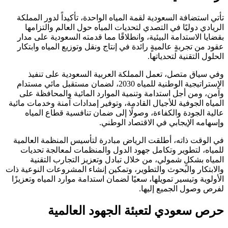
تأتي استضافة السعودية لقمة المياه الواحدة، تأكيداً لدور المملكة
الريادي دوليًا في التصدي لتحديات المياه حول العالم والتزامها
بقضايا الاستدامة البيئية، وانطلاقًا مما قدمته السعودية على مدار
عقود من تجربةٍ عالميةٍ رائدة في إنتاج ونقل وتوزيع المياه وابتكار
الحلول التقنية لتحدياتها.
وفي سياق متصل، تعمل المملكة العربية السعودية على تنفيذ
الإستراتيجية الوطنية للمياه 2030، لضمان مستقبل مائي مستدام
وآمن، ومن أجل استدامة وتنمية الموارد المائية والمحافظة على
المياه الجوفية للأجيال القادمة، وتوفير إمدادات آمنة وخدمات مائية
عالية الجودة والكفاءة، وصولًا إلى ضمان تنافسية قطاع المياه
وإسهامه الإيجابي في الاقتصاد الوطني.
في الوقت ذاته، أطلقت الرياض مبادرة لتأسيس المنظمة العالمية
للمياه، لتطوير وتكامل جهود الدول والمنظمات لمعالجة تحديات
المياه بشكلٍ شمولي، من خلال تبادل وتعزيز التجارب التقنية
والابتكار والبحوث والتطوير، وتمكين إنشاء المشروعات النوعية ذات
الأولوية وتيسير تمويلها، سعيًا لضمان استدامة موارد المياه وتعزيزًا
لفرص وصول الجميع إليها.
حرص سعودي لتعبئة الجهود العالمية