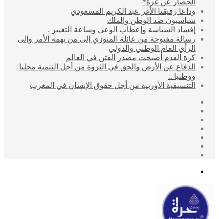
الحصار عن غزة*
وداعا رفيقنا الأغر عبد الكريم المسعودي
سياسيون ضد الوطن والملك
إفساد السياسة وإعطاب الوعي وساعة التغيير .
رسالة مفتوحة من عائلة المنوزي إلى من يهمه الأمر وإلى
الرأي العام الوطني والدولي
كرة القدم أصبحت مصدر الفتن في العالم
الدفاع عن الأرض والحق في الثروة من أجل التنمية محليا
ووطنيا ..
التنسيقية الأوربية من أجل حقوق الإنسان في المغرب
إضافة
مقال
عمود
تسجيل
عشوائي
جانبي
انستقرام
الدخول
يوتيوب
تويتر
فيسبوك
القائمة