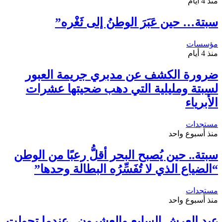
منذ 4 أيام
سبتة… حين عَبَرَ الوطنُ إلى ثَغْره”
مؤسسات
منذ 4 أيام
ضرورة الكشف عن مدبري جريمة العبور
لسبتة ومليلية التي دهب ضحيتها عشرات
الأبرياء
مستجدات
منذ أسبوع واحد
سبتة.. حين يُصبح البحر أقلُّ رعبًا من الوطن
“الضياع الذي لا تُفَسِّرُه البطالة وحدها”
مستجدات
منذ أسبوع واحد
عيد العرش السابع والعشرون.. عندما تحولت