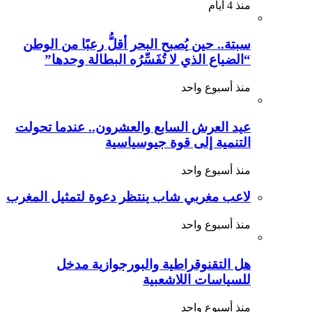
منذ 4 أيام
سبتة.. حين يُصبح البحر أقلُّ رعبًا من الوطن
“الضياع الذي لا تُفَسِّرُه البطالة وحدها”
منذ أسبوع واحد
عيد العرش السابع والعشرون.. عندما تحولت
التنمية إلى قوة جيوسياسية
منذ أسبوع واحد
لاعب مغربي شاب ينتظر دعوة لتمثيل المغرب
منذ أسبوع واحد
هل التقنوقراطية والبورجوازية مدخل
للسياسات اللاشعبية
منذ أسبوع واحد