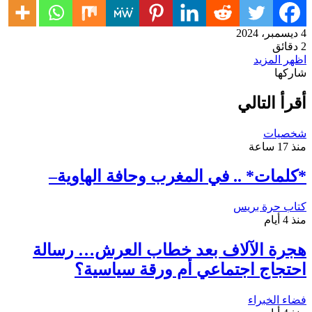
4 ديسمبر، 2024
2 دقائق
اظهر المزيد
شاركها
تويتر
طباعة
تيلقرام
لينكدإن
واتساب
ماسنجر
ماسنجر
فيسبوك
مشاركة
عبر
أقرأ التالي
البريد
شخصيات
منذ 17 ساعة
*كلمات* .. في المغرب وحافة الهاوية–
كتاب حرة بريس
منذ 4 أيام
هجرة الآلاف بعد خطاب العرش… رسالة
احتجاج اجتماعي أم ورقة سياسية؟
فضاء الخبراء