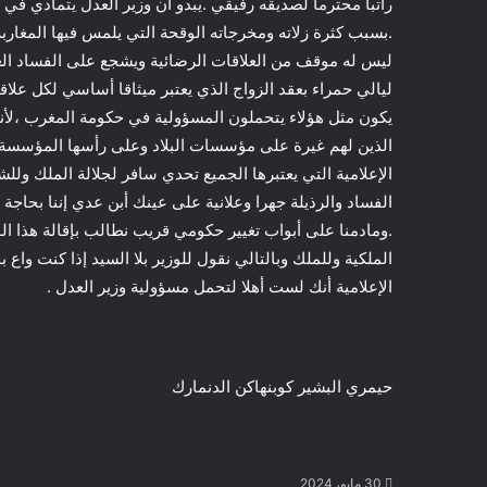
راتبا محترما لصديقه رفيقي .يبدو أن وزير العدل يتمادي في ا
.بسبب كثرة زلاته ومخرجاته الوقحة التي يلمس فيها المغارب
ليس له موقف من العلاقات الرضائية ويشجع على الفساد العل
ليالي حمراء بعقد الزواج الذي يعتبر ميثاقا أساسي لكل علاقة
يكون مثل هؤلاء يتحملون المسؤولية في حكومة المغرب ،لأنه
الذين لهم غيرة على مؤسسات البلاد وعلى رأسها المؤسسة ال
الإعلامية التي يعتبرها الجميع تحدي سافر لجلالة الملك و
الفساد والرذيلة جهرا وعلانية على عينك أبن عدي إننا بحاجة
.ومادمنا على أبواب تغيير حكومي قريب نطالب بإقالة هذا ال
الملكية وللملك وبالتالي نقول للوزير بلا السيد إذا كنت واع
الإعلامية أنك لست أهلا لتحمل مسؤولية وزير العدل .
حيمري البشير كوبنهاكن الدنمارك
30 مايو، 2024