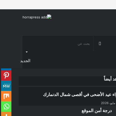
فيسبوك
تويتر
يوتيوب
انستقرام
تسجيل
مقال
إضافة
الدخول
عشوائي
عمود
جانبي
مقال
الوضع
بحث
عشوائي
المظلم
عن
الجديد
 أيضاً
ق
اء عيد الأضحى في أقصى شمال الدنمارك
درجة أمن الموقع