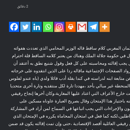
2 دقائق
مان المغربي كلام ساقط قاله الوزير المحامي الذي تعددت هفواته
ل في حكومة جلالة الملك وهناك من يعتبر كلامه الساقط قلة احترام
بل يجب إقالته ومحاسبته على كل فعل وقول شنيع نطق به أعتقد أن
رواد الصفحات الإجتماعية ماقاله ردا على الذين انتقدوه على خرجاته
عن متابعة ابنه لدراسته في كندا بقلة أدب قائلا ولدي (باه عندو لفلوس
لمنحطة غير مبالي بأحد ،مهددا تارة لكل منتقديه وتارة أخرى متحديا
ت خارج الأعراف التي اعتاد عليها المغاربة،وكان آخرها إنجاح رفيقي
باجتياز هذا الإمتحان وقال بصريح العبارة عاوناه مسكين على
نون والإجراءات التي يجب اتباعها في السماح لمن أراد في المشاركة
عاطلين،لكنه كما فعل في امتحان المحاماة يكرره في الإمتحان الذي
رفيقي العائلية أقصد الإقتصادية ،حتى وإن تمت إقالته يكون قد ضمن