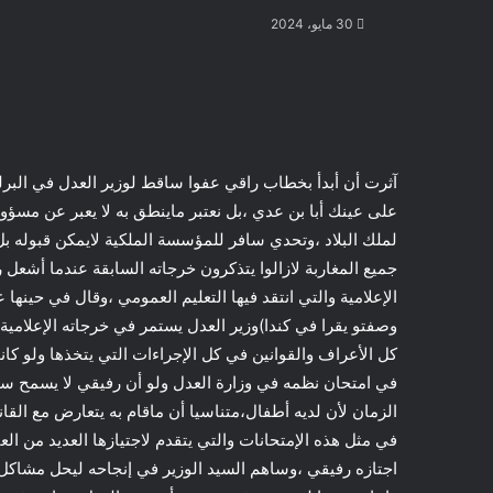
30 مايو، 2024
تويتر
طباعة
تيلقرام
لينكدإن
ماسنجر
ماسنجر
واتساب
مشاركة
فيسبوك
عبر
البريد
آثرت أن أبدأ بخطاب راقي عفوا ساقط لوزير العدل في البرل
على عينك أبا بن عدي ،بل نعتبر ماينطق به لا يعبر عن مسؤو
لملك البلاد ،وتحدي سافر للمؤسسة الملكية لايمكن قبوله 
جميع المغاربة لازالوا يتذكرون خرجاته السابقة عندما أشعل 
الإعلامية والتي انتقد فيها التعليم العمومي ،وقال في حينها 
وصفتو يقرا في كندا)وزير العدل يستمر في خرجاته الإعلاميةا
كل الأعراف والقوانين في كل الإجراءات التي يتخذها ولو كان
في امتحان نظمه في وزارة العدل ولو أن رفيقي لا يسمح سنه 
الزمان لأن لديه أطفال،متناسيا أن ماقام به يتعارض مع القا
في مثل هذه الإمتحانات والتي يتقدم لاجتيازها العديد من ال
اجتازه رفيقي ،وساهم السيد الوزير في إنجاحه ليحل مشاكل 