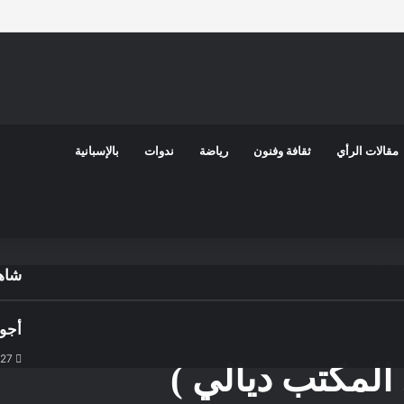
مقالات الرأي
ثقافة وفنون
رياضة
ندوات
بالإسبانية
الي )
شاهد
إغلا
أجو
27 مايو، 2026
 المكتب ديالي )