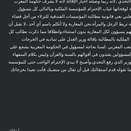
لتحدي ،لأنه ربما وصلته أخبار الإقالة لأنه لا يشرف حكومة المغرب
ة لوقحاتها غياب الإحترام للمؤسسة الملكية.وبالتالي كل مسؤول
ني بغي قانونية مطالبة المؤسسات الفندقية للنزلاء من أجل قضاء
 تربط الرجل والمرأة.نحن المغاربة ولا أتكلم باسم أي أحد ،لا نقبل أن
م يسيؤون لكل المغاربة بدون استثناء،وانطلاقا مما ذكرت نطالب كل
ملكية بالمطالبة بإقالة وزير العدل على تماديه في الخرجات
للشعب المغربي .لسنا بحاجة لمسؤول في الحكومة المغربية يشجع على
 لمسؤولين يقتدون في أقوالهم بالسنة والقرآن وليس بكلام السفهاء
وزير الذي رفع التحدي،وأصبح لا يبدي الإحترام الواجب حتى للمؤسسة
 بما تقوله قدم استقالتك قبل أن تقال من منصبك فأنت بعيدا بخرجاتك
لاعب مغربي شاب ينتظر دعوة لتمثيل
2 دقائق