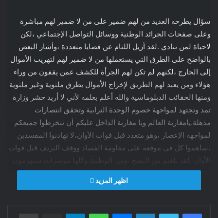
سؤال يطرحه العديد من لهم ضمير على من لا ضمير لهم مباشرة
وعلى صفحات الجرائد الوطنية ووسائل التواصل الإجتماعي ،لكن
لاحياة لمن تنادي .لقد أزيل اللثام عن قضايا متعددة ،وأشار البعض
بالواضح على الطرق التي يستعملها من لا ضمير لهم لتهريب الأموال
إلى الخارج ،لكنهم لم تكن لهم الجرأة للكشف عمن يقفون من وراء
هؤلاء ومن يعبد لهم الطريق لإخراج الأموال بطرق ملتوية وغير ملتوية
ومنها الحقائب الدبلوماسية والله أعلم بعلمه لأني لا أريد حشر وزارة
تمد وتجتهد لمواجهة خصوم الوحدة الترابية وتحقق انتصارات
مذهلة.يامغاربة العالم ويا مغاربة الداخل عليكم أن تنخرطوا جميعكم
لمواجهة الإعصار ،وهو متعدد قبل فوات الأوان،لا تهادنوا المفسدين
،ساهموا كل في موقعه على مقاومة الفساد ووقف النزيف قبل فوات
الأوان .لقد بلغتم من النضج ،ومن الوطنية وكلها مؤشرات ستهزمون
بفضلها من لا ضمير لهم ،قاوموا ولا تهادنوا ،فالأجر عظيم والنصر
اظهر المزيد
قريب بتلاحمكم ضد الفساد .سيقول السفهاء ومن علوا في المغرب
فسادا ،نقول لهم من أنتم ،ويجيبون بقلة أدب ولكم نفس السؤال
،فنستمر ويستمرون في الجدل لكي يضللوا الناس أجمعين سواءا
فيسبوك
تويتر
لينكدإن
ماسنجر
واتساب
تيلقرام
مشاركة عبر البريد
طباعة