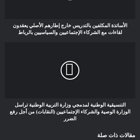
التراب المغربي بأسماء أصحابها،والسؤال الذي يجب طرحه ،هل
بإمكان الدولة المغربية استرجاع الأموال المنهوبة والمودعة في بنوك
أجنبية ؟؟؟؟سؤال يبقى مطروحا لكن لا نعرف من سيرفع التحدي
الأساتذة المكلفين بالتدريس خارج إطارهم الأصلي يعقدون
ويتجرأ لكشف حقيقة مايجري وهل بإمكاننا استرجاع هذه الأموال إلى
لقاءات مع الشركاء الإجتماعيين والسياسيين بالرباط
المغرب ؟
حيمري البشير كوبنهاكن الدنمارك
التنسيقية الوطنية لمدمجي وزارة التربية الوطنية تراسل
الوزارة الوصية والشركاء الإجتماعيين (النقابات) من أجل رفع
الضرر
مقالات ذات صلة