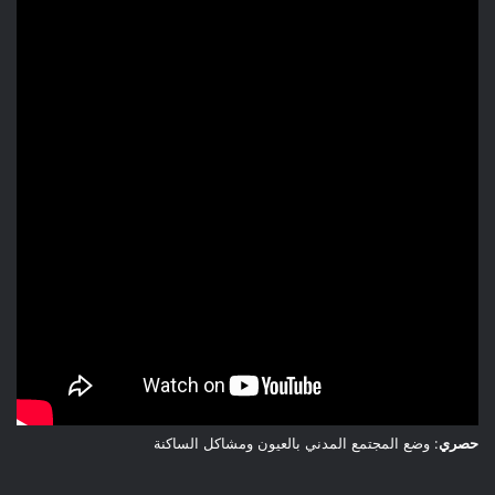
وكما يعلم الجميع أن الأساتذة المكلفين بالتدريس 
خارج إطارهم الأصلي يمثلون فئة قدمت وتستمر في 
تقديم تضحيات جسيمة للمنظومة التربوية والتعليمية 
في ظل حاجة ملحة للموارد البشرية. 
قد خاضو نضالات طويلة للمطالبة بتثبيتهم في السلك الثانوي
التأهيلي،ولكن بعد أن استبشروا خيرًا بحل ملفهم ضمن الاتفاق
المرحلي في يناير 2022،تمت المصادقة على المرسوم رقم 2.22.69
الصادر في2 فبراير 2022 والذي نُشر في الجريدة الرسمية في
مارس 2022.
كما يُشترط لهم إجراء تكوين عن بُعد واجتياز امتحان التخرج في نهاية
التكوين في سنة 2022.
ومع ذلك، حتى الآن، لم تقدم الوزارة المذكرة المنظمة للتكوين، مما
حصري
: وضع المجتمع المدني بالعيون ومشاكل الساكنة
يعرقل عملية تثبيتهم ويزيد من عبء الانتظار عليهم.