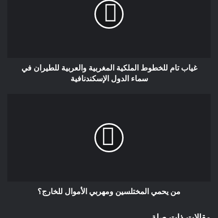
بعد تقديم الطلب من المعني بالأمر مرفوقا بدبلوم التخرج من مراكز
التربية والتكوين أو الاستفادة من الحركة الانتقالية داخل سلك التعليم
الثانوي التأهيلي يحتسب له الإطار الجديد مباشرة بعد التعيين الجديد
في اطار الحركة الانتقالية.
غياب تام للخطوط الملكية المغربية والعربية للطيران في
وفيها يتعلق بالحل الثاني: احتساب على الأقل 4 سنوات جزافية
سماء الدول الإسكندنافية
للأساتذة المكلفين خارج اطارهم الأصلي المرتبين في الدرجة الأولى(
أي احتساب السنوات منذ صدور المرسوم سنة 2022 ، (سنتان +
سنتان جزافيتان = 4 سنوات)) فالوزارة هي المسؤولة على عدم
اصدار المذكرة سنة 2022 كما ذكر في المرسوم ،والاحتفاظ
بالأقدمية في الدرجة بالنسبة للأساتذة المرتبين في الدرجة الثانية،كما
أنه من غير المعقول أن يخسر الأستاذ الذي يتمتع بأقدمية تصل إلى
12 سنة مثلا في السلم العاشر هذه الأقدمية بعد تغييره الاطار و يبدأ
من الصفر،يجب أن تُراعى الأقدمية في السلم للمكلفين خارج
إطارهم الأصلي، وينبغي أن تكون السياسات والقرارات المتخذة
من يحمي المختلسين ومهربي الأموال للخارج؟
بحيث لا تؤثر بشكل سلبي على وضعهم المهني أو تُضيع تلك الأقدمية
التي اكتسبوها خلال فترة خدمتهم.
مقالات ذات صلة