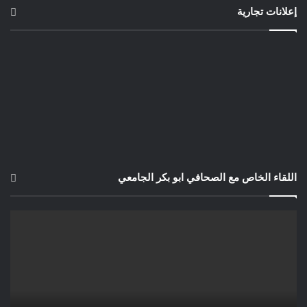
وفي ختام اللقاء،ناشد الأساتذة المكلفين بالتدريس خارج إطارهم
إعلانات تجارية
الأصلي الجميع بالتدخل الفوري لحل ملفهم في أسرع وقت
ممكن،وذلك بطريقة عادلة وشفافة تلبي حقوقهم وتحافظ على
استقرارهم المهني.
اللقاء الخاص مع الصحافي ابو بكر الجامعي