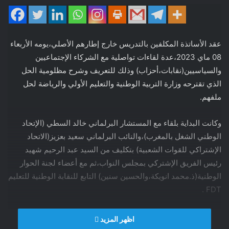
عقد الأساتذة المكلفين بالتدريس خارج إطارهم الأصلي،يومه الأربعاء
08 ماي 2023،عدة لقاءات تواصلية مع الشركاء الإجتماعيين
والسياسيين(نقابات،أحزاب) وذلك للتعريف وشرح مظلومية الحل
الذي تقترحه وزارة التربية الوطنية والتعليم الأولي والرياضة لحل
ملفهم.
وكانت البداية بلقاء مع المستشار البرلماني خالد السطي (الإتحاد
الوطني الشغل بالمغرب)،والنائب البرلماني سعيد بعزيز(الاتحاد
الإشتراكي للقوات الشعبية) بتكليف من السيد عبد الرحيم شهيد
رئيس الفريق الإشتركي بمجلس النواب،ثم مع أعضاء لجنة الحوار
الوطنية(ذ.محمد انويكة،والحسين سنين) التابع للنقابة الوطنية للتعليم
FDT .
هذا اللقاء الهام،كان فرصة تناول خلالها الأساتذة المكلفين بالتدريس
اظهر المزيد
خارج إطارهم الأصلي مع الشركاء الإجتماعيين والسياسيين السابق