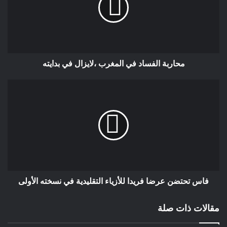
سنة .كلام لا يصدقه العقل والمنطق لا لشيئ سوى أن ليس جميع
مكونات الشعب في المجتمع الدنماركي تفقه في التحايل عن طريق
استعمال الذكاء الإصطناعي .إن التجاء زعيم الحزب الشعبي
الدنماركي للذكاء الإصطناعي في اتهام رئيسة الحكومة ميتة
فريدريكسون بقولها بأنها قررت كرئيسة للحكومة إلغاء عطلة رأس
محاربة الفساد في المغرب ،لايزال في بدايته
السنة الميلادية وغيرها من الأعياد الدينية التي تعتبر مقدسة عند
الشعب الدنماركي قد أثارت زوبعة لدى الشعب الدنماركي والنخب
السياسية .وتدعو فعلا للسخرية من زعيم الحزب الشعبي الذي أراد
استهداف الحزب الإشتراكي الديمقراطي بأقاويل وإجراءات لا أساس
لها من الصحة ،وهدفه هودفع أكبر عدد من منخرطي هذا الحزب
سحب ثقتهم من الحزب الإشتراكي الديمقراطي الذي يتزعم هذه
الحكومة وسحب الثقة من زعيمته باتهامات واهية لا أساس لها من
الصحة.إن الإلتجاء للذكاء الإصطناعي في المعارك السياسية يسيئ
للديمقراطية في الدنمارك وغيرها من البلدان
فاس تحتضن عرضا فريدا للأزياء التقليدية في نسخته الأولى
حيمري البشير كوبنهاكن الدنمارك
مقالات ذات صلة