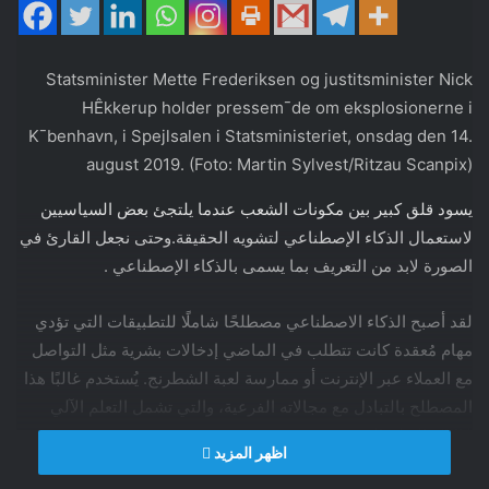
Statsminister Mette Frederiksen og justitsminister Nick
HÊkkerup holder pressem¯de om eksplosionerne i
K¯benhavn, i Spejlsalen i Statsministeriet, onsdag den 14.
august 2019. (Foto: Martin Sylvest/Ritzau Scanpix)
يسود قلق كبير بين مكونات الشعب عندما يلتجئ بعض السياسيين
لاستعمال الذكاء الإصطناعي لتشويه الحقيقة.وحتى نجعل القارئ في
الصورة لابد من التعريف بما يسمى بالذكاء الإصطناعي .
لقد أصبح الذكاء الاصطناعي مصطلحًا شاملًا للتطبيقات التي تؤدي
مهام مُعقدة كانت تتطلب في الماضي إدخالات بشرية مثل التواصل
مع العملاء عبر الإنترنت أو ممارسة لعبة الشطرنج. يُستخدم غالبًا هذا
المصطلح بالتبادل مع مجالاته الفرعية، والتي تشمل التعلم الآلي
(ML) والتعلم العميق.
اظهر المزيد