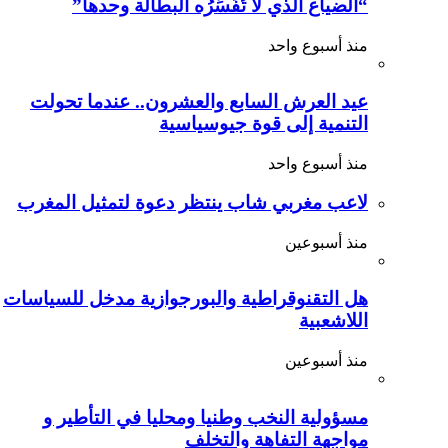
“الضياع الذي لا تُفَسِّرُه البطالة وحدها”
منذ أسبوع واحد
عيد العرش السابع والعشرون.. عندما تحولت
التنمية إلى قوة جيوسياسية
منذ أسبوع واحد
لاعب مغربي شاب ينتظر دعوة لتمثيل المغرب
منذ أسبوعين
هل التقنوقراطية والبورجوازية مدخل للسياسات
اللاشعبية
منذ أسبوعين
مسؤولية النخب وطنيا ومحليا في التأطير و
مواجهة التفاهة والتخلف