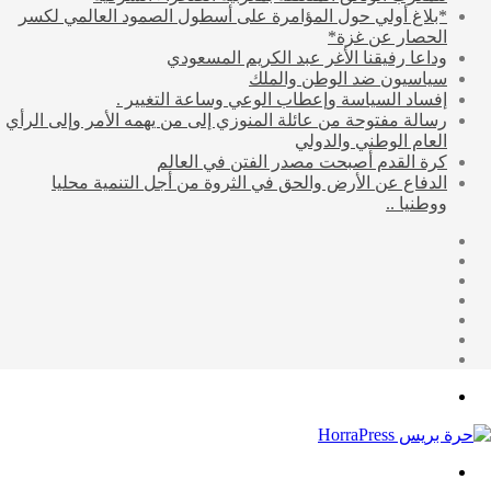
*بلاغ أولي حول المؤامرة على أسطول الصمود العالمي لكسر
الحصار عن غزة*
وداعا رفيقنا الأغر عبد الكريم المسعودي
سياسيون ضد الوطن والملك
إفساد السياسة وإعطاب الوعي وساعة التغيير .
رسالة مفتوحة من عائلة المنوزي إلى من يهمه الأمر وإلى الرأي
العام الوطني والدولي
كرة القدم أصبحت مصدر الفتن في العالم
الدفاع عن الأرض والحق في الثروة من أجل التنمية محليا
ووطنيا ..
إضافة
مقال
عمود
تسجيل
عشوائي
جانبي
انستقرام
الدخول
يوتيوب
تويتر
فيسبوك
القائمة
بحث