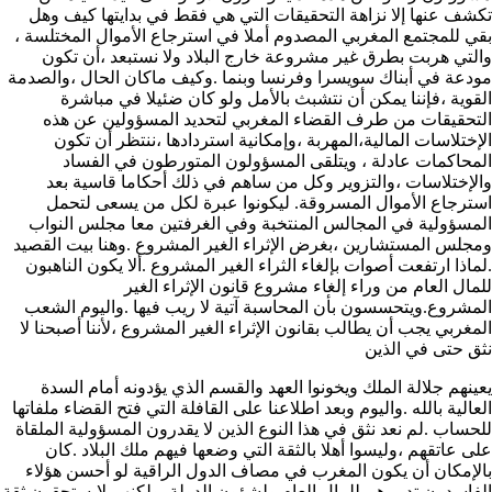
تكشف عنها إلا نزاهة التحقيقات التي هي فقط في بدايتها كيف وهل
بقي للمجتمع المغربي المصدوم أملا في استرجاع الأموال المختلسة ،
والتي هربت بطرق غير مشروعة خارج البلاد ولا نستبعد ،أن تكون
مودعة في أبناك سويسرا وفرنسا وبنما .وكيف ماكان الحال ،والصدمة
القوية ،فإننا يمكن أن نتشبث بالأمل ولو كان ضئيلا في مباشرة
التحقيقات من طرف القضاء المغربي لتحديد المسؤولين عن هذه
الإختلاسات المالية،المهربة ،وإمكانية استردادها ،ننتظر أن تكون
المحاكمات عادلة ، ويتلقى المسؤولون المتورطون في الفساد
والإختلاسات ،والتزوير وكل من ساهم في ذلك أحكاما قاسية بعد
استرجاع الأموال المسروقة. ليكونوا عبرة لكل من يسعى لتحمل
المسؤولية في المجالس المنتخبة وفي الغرفتين معا مجلس النواب
ومجلس المستشارين ،بغرض الإثراء الغير المشروع .وهنا بيت القصيد
.لماذا ارتفعت أصوات بإلغاء الثراء الغير المشروع .ألا يكون الناهبون
للمال العام من وراء إلغاء مشروع قانون الإثراء الغير
المشروع.ويتحسسون بأن المحاسبة آتية لا ريب فيها .واليوم الشعب
المغربي يجب أن يطالب بقانون الإثراء الغير المشروع ،لأننا أصبحنا لا
نثق حتى في الذين
يعينهم جلالة الملك ويخونوا العهد والقسم الذي يؤدونه أمام السدة
العالية بالله .واليوم وبعد اطلاعنا على القافلة التي فتح القضاء ملفاتها
للحساب .لم نعد نثق في هذا النوع الذين لا يقدرون المسؤولية الملقاة
على عاتقهم ،وليسوا أهلا بالثقة التي وضعها فيهم ملك البلاد .كان
بالإمكان أن يكون المغرب في مصاف الدول الراقية لو أحسن هؤلاء
الفاسدون تدبيرهم للمال العام ولشؤون الدولة .ولكنهم لايستحقون ثقة