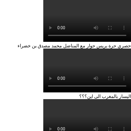
حصري حرة بريس حوار مع المناضل محمد مصدق بن خضراء
اليسار بالمغرب الى اين؟؟؟