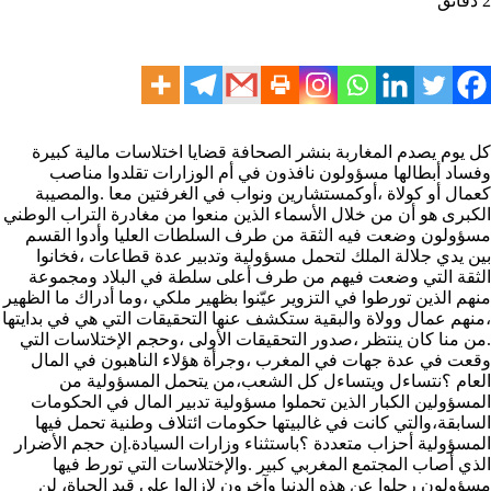
2 دقائق
كل يوم يصدم المغاربة بنشر الصحافة قضايا اختلاسات مالية كبيرة
وفساد أبطالها مسؤولون نافذون في أم الوزارات تقلدوا مناصب
كعمال أو كولاة ،أوكمستشارين ونواب في الغرفتين معا .والمصيبة
الكبرى هو أن من خلال الأسماء الذين منعوا من مغادرة التراب الوطني
مسؤولون وضعت فيه الثقة من طرف السلطات العليا وأدوا القسم
بين يدي جلالة الملك لتحمل مسؤولية وتدبير عدة قطاعات ،فخانوا
الثقة التي وضعت فيهم من طرف أعلى سلطة في البلاد ومجموعة
منهم الذين تورطوا في التزوير عيّنوا بظهير ملكي ،وما أدراك ما الظهير
،منهم عمال وولاة والبقية ستكشف عنها التحقيقات التي هي في بدايتها
.من منا كان ينتظر ،صدور التحقيقات الأولى ،وحجم الإختلاسات التي
وقعت في عدة جهات في المغرب ،وجرأة هؤلاء الناهبون في المال
العام ؟نتساءل ويتساءل كل الشعب،من يتحمل المسؤولية من
المسؤولين الكبار الذين تحملوا مسؤولية تدبير المال في الحكومات
السابقة،والتي كانت في غالبيتها حكومات ائتلاف وطنية تحمل فيها
المسؤولية أحزاب متعددة ؟باستثناء وزارات السيادة.إن حجم الأضرار
الذي أصاب المجتمع المغربي كبير .والإختلاسات التي تورط فيها
مسؤولون رحلوا عن هذه الدنيا وآخرون لازالوا على قيد الحياة، لن