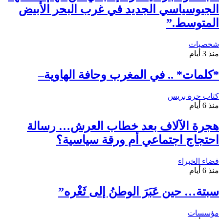
الجيوسياسي الجديد في غرب البحر الأبيض
المتوسط.”
شخصيات
منذ 3 أيام
*كلمات* .. في المغرب وحافة الهاوية–
كتاب حرة بريس
منذ 6 أيام
هجرة الآلاف بعد خطاب العرش… رسالة
احتجاج اجتماعي أم ورقة سياسية؟
فضاء الخبراء
منذ 6 أيام
سبتة… حين عَبَرَ الوطنُ إلى ثَغْره”
مؤسسات