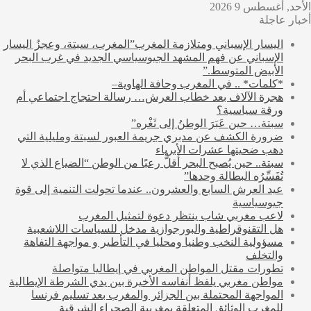
الأحد, أغسطس 9 2026
أخبار عاجلة
اليسار الإسباني ومتلازمة المغرب”المغرب، سبتة، وعجزُ اليسار
الإسباني عن فهم المشهد الجيوسياسي الجديد في غرب البحر
الأبيض المتوسط.”
*كلمات* .. في المغرب وحافة الهاوية–
هجرة الآلاف بعد خطاب العرش… رسالة احتجاج اجتماعي أم
ورقة سياسية؟
سبتة… حين عَبَرَ الوطنُ إلى ثَغْره”
ضرورة الكشف عن مدبري جريمة العبور لسبتة ومليلية التي
دهب ضحيتها عشرات الأبرياء
سبتة.. حين يُصبح البحر أقلُّ رعبًا من الوطن “الضياع الذي لا
تُفَسِّرُه البطالة وحدها”
عيد العرش السابع والعشرون.. عندما تحولت التنمية إلى قوة
جيوسياسية
لاعب مغربي شاب ينتظر دعوة لتمثيل المغرب
هل التقنوقراطية والبورجوازية مدخل للسياسات اللاشعبية
مسؤولية النخب وطنيا ومحليا في التأطير و مواجهة التفاهة
والتخلف
تطورات مقتل المواطن المغربي في إيطاليا متواصلة
مواطن مغربي يلفظ أنفاسه الأخيرة بين يدي الشرطة الإيطالية
المواجهة المحتملة بين الجزائر والمغرب بعد تسليم فرنسا
للمغرب الوثائق المتعلقة بمغربية الصحراء الشرقية