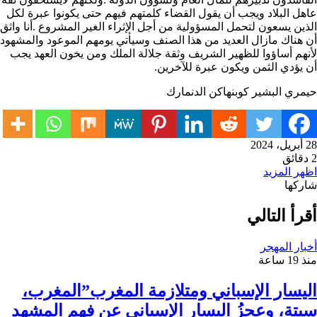
عاهل البلاد ويجب أن يقول القضاء كلمتهم فيهم حتى يكونوا عبرة لكل
الذين يسعون لتحمل المسؤولية من أجل الإثراء الغير المشروع .أنا واثق
أن هناك مازال العديد من هذا الصنف وسيأتي يومهم الموعود والمشهود
لأنهم أساؤوا للظهير الشريف وثقة جلالة الملك ومن يخون العهد يجب
أن يؤدي الثمن ويكون عبرة للآخرين.
حيمري البشير كوبنهاكن الدنمارك
28 أبريل، 2024
2 دقائق
اظهر المزيد
شاركها
ويتر
باعة
يلقرام
ينكدإن
اتساب
اسنجر
اسنجر
يسبوك
شاركة
بر
أقرأ التالي
لبريد
أخبار المهجر
منذ 19 ساعة
اليسار الإسباني ومتلازمة المغرب”المغرب،
سبتة، وعجزُ اليسار الإسباني عن فهم المشهد