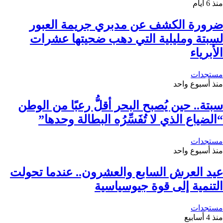
منذ 6 أيام
ضرورة الكشف عن مدبري جريمة العبور
لسبتة ومليلية التي دهب ضحيتها عشرات
الأبرياء
مستجدات
منذ أسبوع واحد
سبتة.. حين يُصبح البحر أقلُّ رعبًا من الوطن
“الضياع الذي لا تُفَسِّرُه البطالة وحدها”
مستجدات
منذ أسبوع واحد
عيد العرش السابع والعشرون.. عندما تحولت
التنمية إلى قوة جيوسياسية
مستجدات
منذ 4 أسابيع