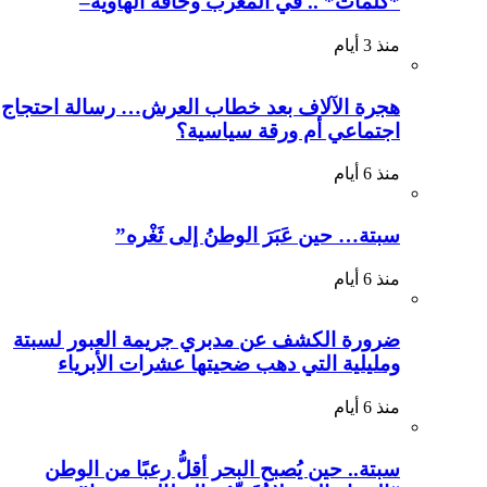
*كلمات* .. في المغرب وحافة الهاوية–
منذ 3 أيام
هجرة الآلاف بعد خطاب العرش… رسالة احتجاج
اجتماعي أم ورقة سياسية؟
منذ 6 أيام
سبتة… حين عَبَرَ الوطنُ إلى ثَغْره”
منذ 6 أيام
ضرورة الكشف عن مدبري جريمة العبور لسبتة
ومليلية التي دهب ضحيتها عشرات الأبرياء
منذ 6 أيام
سبتة.. حين يُصبح البحر أقلُّ رعبًا من الوطن