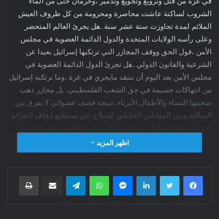
في غزة من قتل وترويع وتجويع وتدمير ،وحرمان حتى من الماء
الشروب لساكنة عاشت محاصرة ومحرومة من كل ظروف العيش
الملائم لمدة تجاوزت ستة عشر سنة .هل يجرئ العالم المتحضر
وعلى رأسه الولايات المتحدة والدول الدائمة العضوية في مجلس
الأمن ،قول الحق ووقف المجازر التي ترتكبها إسرائيل بعيدا عن
الشرعية والقانون الدولي .هل تجرئ الدول الدائمة العضوية في
مجلس الأمن بعد اليوم أن تنتقد مايجري في غزة ،وما ترتكبه إسرائيل
من انتهاكات جسيمة في حق الشعب الفلسطيني، بل مجازر ذهب
ضحيتها النساء والأطفال الأبرياء ،نتيجة قصف عشوائي لا يفرق بين
الساكنة،وبين المقاتلين الحاملين للسلاح ،من يستطيع إيقاف الجرائم
التي مازالت إسرائيل ترتكبها لحد الساعة.لماذا يسود صمت فضيع
عما يجري في غزة ،لا دولة عظمى عبرت بصراحة عن استنكارها
اظهر المزيد
وعلى رأسها الولايات المتحدة التي عارضت استصدار قرار بوقف
الحرب على غزة.إن الدول التي عارضت القرار في مجلس الأمن أو
فيسبوك
تويتر
لينكدإن
ماسنجر
واتساب
تيلقرام
مشاركة عبر البريد
طباعة
امتنعت عن التصويت هي في الحقيقة تسيئ للقيم الديمقراطية التي
تتبناها ،وتفقد مصداقيتها بين الأمم التي تتغنى بقيم الإنصاف والعدالة
.لن يجرئ أحد منهم بعد اليوم أنّ يتكلم عن حقوق الإنسان ولا عن
حقوق المرأة ولا عن حقوق الطفل ولا عن القضاء النزيه،ولا عن