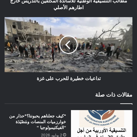
مطالب التنسيقية الوطنية للاساتذة المكلفين بالتدريس خارج
ورفع التحدي ضد أمريكا والدول الكبرى التي تستمر في استغلال
اطارهم الأصلي
ثرواتنا ،دوام الحال من المحال وبالتالي فالمعركة لازالت في بدايتها
وإن غذ لا ناصره قريب
حيمري البشير كوبنهاكن الدنمارك
تداعيات خطيرة للحرب على غزة
مقالات ذات صلة
*كيف جعلناهم يحبوننا؟*حذار من
خوارزميات المنصات ومَصْيَدَة
“الفيكتيمولوجيا “
2 يوليو، 2026