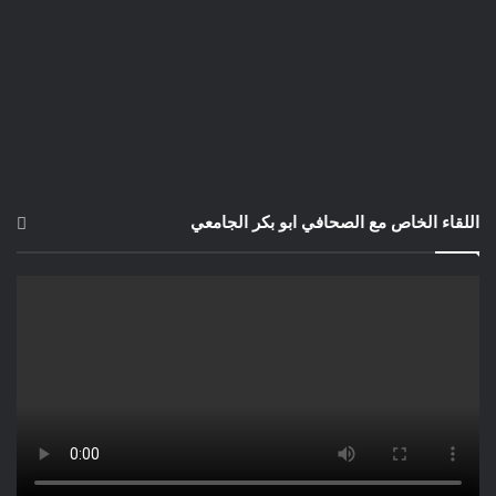
المعاملات بين الناس. اقتصاديا لأن الكثيرَ من التَّصرُّفات يكون وراءها
الجشعُ و الجشع يقود إلى الريع و الريع لا يستفيد منه اقتصادُ البلاد.
ثقافيا لأن تقدُّمَ البلاد لا يتحقَّق فقط بالنمو الاقتصادي. التَّقدم له
جانبٌ حضاري أساسُه القيم الإنسانية و القيم الإنسانية لا يمكن فصلُها
عن نقاوة الضمير. و عندما يغيبُ الضميرُ، يموتُ الحق و ينتصر
الباطلُ. فلنَنْظرْ من حولنا لنرى (و سنرى) ما أفرزه فقدانُ الضمير من
باطلٍ و من فسادٍ!
اللقاء الخاص مع الصحافي ابو بكر الجامعي