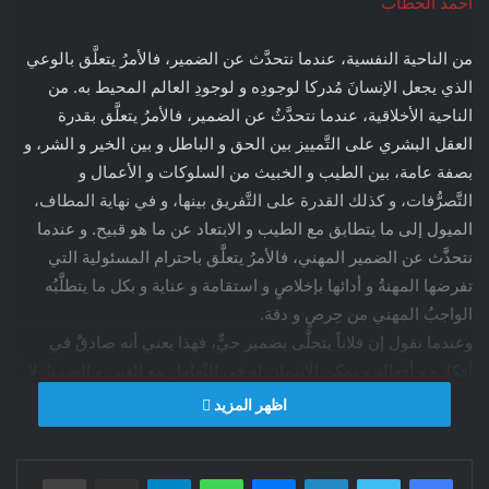
أحمد الحطاب
من الناحية النفسية، عندما نتحدَّث عن الضمير، فالأمرُ يتعلَّق بالوعي
الذي يجعل الإنسانَ مُدركا لوجودِه و لوجودِ العالم المحيط به. من
الناحية الأخلاقية، عندما نتحدَّثُ عن الضمير، فالأمرُ يتعلَّق بقدرة
العقل البشري على التَّمييز بين الحق و الباطل و بين الخير و الشر، و
بصفة عامة، بين الطيب و الخبيث من السلوكات و الأعمال و
التَّصرُّفات، و كذلك القدرة على التَّفريق بينها، و في نهاية المطاف،
الميول إلى ما يتطابق مع الطيب و الابتعاد عن ما هو قبيح. و عندما
نتحذَّث عن الضمير المهني، فالأمرُ يتعلَّق باحترام المسئولية التي
تفرضها المهنةُ و أدائها بإخلاصٍ و استقامة و عناية و بكل ما يتطلَّبُه
الواجبُ المهني من حِرصٍ و دقة.
وعندما نقول إن فلاناً يتحلَّى بضمير حيٍّ، فهذا يعني أنه صادقٌ في
أفكاره و أفعاله و يمكن الإئتمان له في التَّعامل مع الغير. و الضميرُ لا
يخصُّ فقط الأفرادَ. بل يمكن أن ينطبقَ على الجماعات البشرية
اظهر المزيد
كالأحزاب السياسية و النقابات و الجمعيات المدنية و المهنية… حينها،
يصبح ضميرا جماعيا خيطُه الناظم هي القيم الأخلاقية من نزاهة و
فيسبوك
تويتر
لينكدإن
ماسنجر
واتساب
تيلقرام
مشاركة عبر البريد
طباعة
شفافية و صِدق و استقامة و عدل و إنصاف و أمانة… بل إن الضميرَ