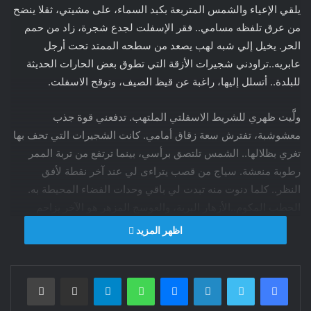
يلقي الإعياء والشمس المتربعة بكبد السماء، على مشيتي، ثقلا ينضح
من عرق تلفظه مسامي.. فقر الإسفلت لجدع شجرة، زاد من حمم
الحر. يخيل إلي شبه لهب يصعد من سطحه الممتد تحت أرجل
عابريه..تراودني شجيرات الأزقة التي تطوق بعض الحارات الحديثة
للبلدة.. أتسلل إليها، راغبة عن قيظ الصيف، وتوقح الاسفلت.
ولَّيت ظهري للشريط الاسفلتي الملتهب. تدفعني قوة جذب
معشوشبة، تفترش سعة زقاق أمامي. كانت الشجيرات التي تحف بها
تغري بظلالها.. الشمس تلتصق برأسي، بينما ترتفع من تربة الممر
رطوبة منعشة. سياج من قصب يتراءى لي عند آخر نقطة لأفق
النظر.. كلما دنوت منه تبدت لي باقي وحدات الفضاء المحيطة به.
الحطب المكوم..الأزهار البرية، والعوسج المزهر هو الآخر يزاحم
اللولب .. شتائل خضراء متعددة الأشكال تحتمي بالسياج، من دوس
اظهر المزيد
الأقدام. تؤنس المكان بعض الهررة التي تمارس استقلاليتها في
العيش والحياة.
فيسبوك
تويتر
لينكدإن
ماسنجر
واتساب
تيلقرام
مشاركة عبر البريد
طباعة
خطوات أخرى في الممر؛ الملاذ الذي فررت إليه من حر الإسفلت،