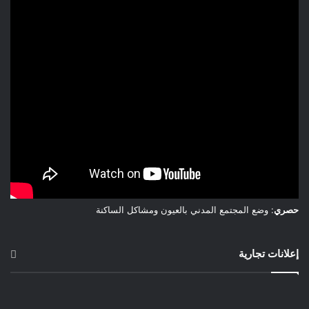
يحمين أفرانهن..ففرنها سيظل مشتعلا بعد طبخها لخبزها، من
أجلهن، توفيرا للوقت والحطب.
العزم في الروح، وهي تناجي نسيماء السماء.. تلك هي روح سيدة
البادية ، و أناملها تحضن ما تخرجه الأرض .
المرأة التي لا تجافيها بصيرتها حين تحاصرها أعاصير البوار والأوبئة
والحروب..المرأة التي تغدو بلسما شافيا يقاوم الجذب بكل
صنوفه.المرأة التي في كينونتها يكمن سر استمرار الحياة..
تنقد ما تبقى، وتنفث فيه روح الصمود. صحيح أن الاحلام داستها
الحشود، إلا أن اليد الناضحة بطين الأرض، تصر ان تغزل من خيوط
حصري
: وضع المجتمع المدني بالعيون ومشاكل الساكنة
الذكريات حيزا للحياة بلون فرحها البدوي، تعيشها إلى أن ترحل.
إعلانات تجارية
أرسترجع مع حديث السيدة، الصورة النمطية لنساء يحملن فوق
ظهورهن ما يفوق حملهن من حطب الغابة. هي صورة حولها الاعلام
إلى مادة تسويقية، يوظفها مرة في السنة، دون أن تتغير الصورة في