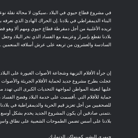
في مشروع قطاع حيوي في البلاد ،سيكون لا محالة نقلة نوع
البناء الديمقراطي في بلادنا .إن الحراك الهادئ الذي تعرفه بل
تريده الأغلبية من أجل دمقرطة قطاع حيوي ومهم ألا وهو
بلادنا تقطع بإسرار وعزيمة مع الفساد الذي نخر البلاد وجع
السادسة والعشرون من تربعه على عرش أسلافه المنعمين .
إن جرأة الأقلام النزيهة وشجاعة الأصوات الغيورة على البلا
عجلت بطرح مشروع جديد لحماية الأقلام الجريئة والأصوات ا
عليها لتعبئة المواطن لمواجهة التحديات الكبرى التي تهدد 
حماية للأقلام التي ،أقسمت على خدمة البلاد وفضح الفساد 
للصحفيين من أجل تعزيز قيم الحرية والديمقراطية في بلادن
.نتمنى صادقين أن يكون المشروع الجديد يخدم بشكل أوسع حري
بلادنا على أسس تضمن الطموحات الشعبية على نطاق واسع في
حيمري البشير كوبنهاكن الدنمارك