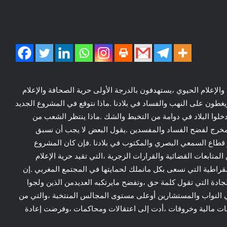
لإعلام الحيوي ،يستهدفون بالدرجة الأولى حرية الصحافة والإعلام
يغطون على النهب والفساد في بلادنا .ماذا نتوقع في المشروع الجديد
خلوا البلاد في دوامة من التخبط والشك .ماذا ينتظر الشعب من
 المخرج لفضح الفساد والمفسدين .يقول البعض لا يجب أن نسبق
قطاع السمعي البصري والمكتوب في بلادنا .فإن كان المشروع
متابعات القضائية والقرارات الزجرية ،التي تقيد حرية الإعلام
مقراطية التي نسعى بكل مانملك لحمايتها في المجتمع المغربي .إن
لجادة التي تقول كلمة حق ،وتفضح مايرتكبه العديدمن الذين ولجوا
لنواب والمستشارين أوعلى مستوى المجالس المنتخبة ،والتي من
سات مالية وخروقات ،أدت إلى اعتقالات ومحاكمات ،وفرضت إعادة