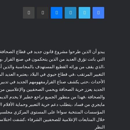
فيسبوك
تويتر
لينكدإن
ماسنجر
مشاركة عبر البريد
طباعة
يبدو أن الذين طرحوا مشروع قانون جديد في قطاع الصحافة وا
التي باتت تؤرق العديد من الذين يتحكمون في صنع القرار ،و
،الذي يقف من ورائه القطيع المستهدف بالمحاسبة والذين أد
التغيير المرتقب ،في قطاع حيوي في البلاد ،يعتبره العديد
الأحداث ،حتى يكشف صناع القرارمفهومهم الجديد في تدبير 
الجديد يعزز حرية الصحافة ويحمي الصحفيين والإعلاميين من ال
والصحافة ،فهذا من منظور الجميع تراجع خطير لا يخدم الدي
مايجري من فساد ،يتطلب دعم حرية التعبير وحماية الأقلام ا
المؤسسات المنتخبة سواءا على المستوى المركزي مجلسي ا
خلال المتابعات الإعلامية للصحفيين الشرفاء ،كشفت اختلا
النظر