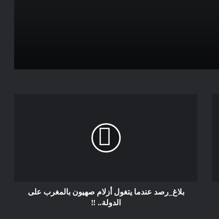
الأحزاب السياسية تقطع الطريق على
مغاربة العالم للترشح في الإنتخابات المقبلة
ترحيل الأفارقة مطلب شعبي في المغرب
الكبار سيبقوا كبارا والصغار سيبقوا صغارا
في عيون الناس
وأخيرا حكومة جديدة في الدنمارك
بلاغ_رصد عندما يتغول أزلام صهيون بالمغرب على
الدولة.. ‼️