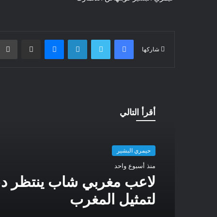
فيسبوك
تويتر
لينكدإن
ماسنجر
مشاركة عبر البريد
شاركها
أقرأ التالي
حيمري البشير
منذ أسبوع واحد
لاعب مغربي شاب ينتظر د
لتمثيل المغرب