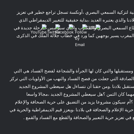
ية لتزكية السمعي البصري ،أونكسة تسجل تراجع خطير في تعزيز
ادنا والذي يعتبره العديد ،بداية حقيقية للتغيير الديمقراطي الذي
 قطاع السمعي البصري والمكتوب والذي سيؤسس لمرحلة جديدة في
ل المغرب يسير بوجهين كما ورد في خطاب جلالة الملك في الذكرى
د ومستقبلها والتي كان لها الجرأة والشجاعة لفضح الفساد هي التي
لصادقة التي جعلت من فضح الفساد والنهب من الأولويات التي تركز
مستقبل بلادنا .ومن حقنا أن نتساءل هل سيعطي المشروع الجديد
مهما كان الثمن ؟هل سيعطي المشروع الجديد ،مجالا واسعا
ا ؟أم سيكون مشروعا يزيد من التضيق على حرية الصحافة والإعلام
ة الإعلام والصحافة في بلادنا ،ويعزز قيم الديمقراطية والحرية في
 تعزيز حرية التعبير والصحافة والقطع مع الفساد والقمع .