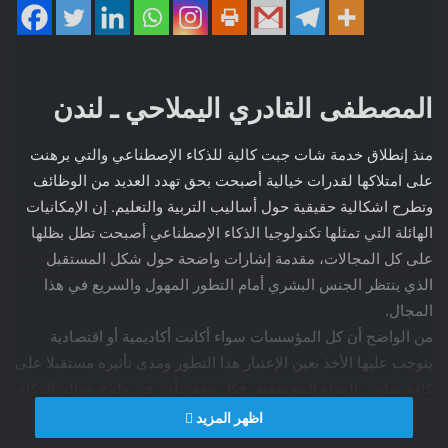
المصطفى القادري اليملاحي ـ لندن
منذ إنطلاق خدمة شات جبت كالية للذكاء الإصطناعي والتي برهنت
على امتلاكها لقدرات خيالية أصبحت بحق تهدد العديد من الوظائف
وتطرح اشكالية حقيقية حول أساليب التربية والتعليم. إن الإمكانيات
الهائلة التي تمثلها تكنولوجيا الذكاء الإصطناعي أصبحت تطل بظلها
على كل المجالات، مقدمة إشارات واضحة حول شكل المستقبل
الذي ينتظر الجنس البشري أمام التطور المهول والسريع في هذا
المجال.
من الواضح أن كل المؤسسات سواء أكانت أكاديمية أو اقتصادية
يتوجب عليها الأخذ بعين الإعتبار هذا التطور ومدى تأثيره مستقبلا على
كافة مناحي الحياة المجتمعية، فكل جهة تتأخر في ولوج عوالم الذكاء
الإصطناعي توشك على البقاء في مؤخرة القافلة الإنسانية أو التخلف
اظهر المزيد
عنها ومواجهة الإنقراض. إليكم الحوار القصير مع شات جبت الذي