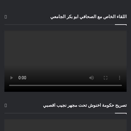
يصبح وسيلة غش يالنسبة للطلاب
والباحثين, ما رأيك حول ذلك؟
اللقاء الخاص مع الصحافي ابو بكر الجامعي
يعد شات جبت نموذجا لغويا ضخما يعتمد
على التكنولوجيا الحديثة لتحليل اللغة
الطبيعية والتفاعل مع المستخدمين. ومن
الممكن أن يشكل استخدام شات جبت
تحديا لبعض الوظائف التي تتطلب تفاعلا
بشريا. ومن ناحية أخرى، يمكن أن يكون
لشات جبت أيضًا دور إيجابي في تحسين
الكفاءة والإنتاجية في بعض المجالات.
تصريح حكومة اخنوش تحت مجهر نجيب اقصبي
أما بالنسبة للقلق بشأن استخدام شات
جبت كوسيلة للغش، فيمكن القول أن هذا