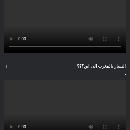
الصحيحة.
2- التفاعل الطبيعي: يتميز التفاعل
الطبيعي بين الأشخاص بالكثير من
التفاصيل اللغوية والثقافية التي قد يصعب
تمثيلها بواسطة شات جبت، وهذا يتطلب
تطوير تقنيات جديدة لتحسين جودة
التفاعل مع الأشخاص.
اليسار بالمغرب الى اين؟؟؟
3- الأمان والخصوصية: يجب أن يتم تطوير
الأمان والخصوصية في شات جبت لضمان
حماية المعلومات الحساسة التي يمكن أن
يشاركها المستخدمون مع النظام.
4- الاعتماد على التكنولوجيا: يعتمد شات
جبت على التكنولوجيا الحديثة لتحليل
اللغة الطبيعية وتفاعله مع المستخدمين،
ولذلك يتطلب تحديث دائم للتقنيات