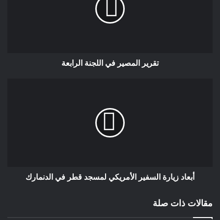
وأجيب على أسئلتهم واستفساراتهم
وأقدم لهم المعلومات التي يحتاجون إليها
في مجالات مختلفة مثل العلوم
والتكنولوجيا والصحة والترفيه وغيرها. كما
أنني أستطيع تنفيذ المهام المتعلقة بتحليل
تقرير المصير في اللجنة الرابعة
اللغة الطبيعية مثل الترجمة والمراسلة
الفورية والتعرف على النص والكلام.
أهدف إلى توفير تجربة تفاعلية ومفيدة
للمستخدمين من خلال استخدام التقنيات
الحديثة في مجال الذكاء الاصطناعي
كيف كان تفاعل الرأي العام مع شات
جبت؟
أبعاد زيارة السفير الأمريكي لمسجد قطر في الدنمارك
مقالات ذات صلة