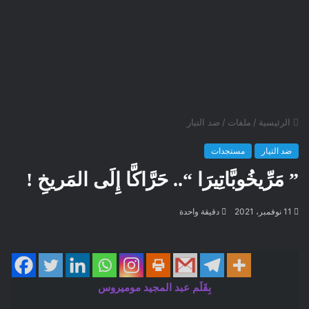
الرئيسية
/
ملفات
/
ضد التيار
ضد التيار
مستجدات
” مَرِّيخُوبَّاتِيرَا “.. حَرَّاكَّا إِلَى المَريخِ !
11 نوفمبر، 2021
دقيقة واحدة
بِقَلَم عبد المجيد موميروس