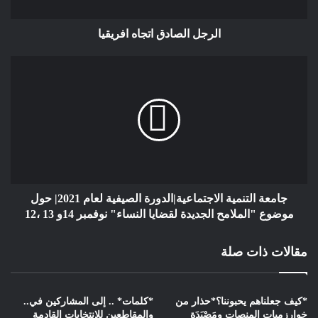
عَلى ضِفَافِ مَا بَعْدَ الأَرْضِ،
تِيرَسْ .. وَيَا مِيرَة تَعَالِي
الرجل الصادق اتجاه افريقيا
بِنَا .. نَحْوَ الإِخْصَابِ الغَزِيرِ ..
فِي آنٍ .. وَاحِدٍ !
إِسْتِنْزَالٌ بِالطُّولِ كَمَا العَرْضِ،
أَيْ .. تَمَنْطَقَ الشُّعَراءُ،
كَانَ مَعَاشُنَا .. عَلى الأَرْضِ!
وَ قَدْ تَسَلَّمَهَا “الحُصَلاءُ”،
قُلْتُ: إِنْتَهَى الصِّرَاعُ!
رَبَّاهُ .. كَوْكَبُ الأَرْضِ!
جامعة التنمية الاجتماعية|الدورة الصيفية لعام 2021| حول
أدْنَى مِنْ إِعَادَةِ التَّكْوِيرِ..
موضوع "الملامح الجديدة لقضايا النساء" نوفمبر 14و 13 ،12
مَا بَعْدَ العَصْرِ .. مِيرَة بِمَعِيَّتِي،
مقالات ذات صلة
مِنَ فَوْقِ الأَحمَرِ .. نَسْتَرِقُ
طَلَّةً عَلَى الأَزْرَقِ المَغْبُونِ،
ذَاكَ ثُقْبٌ .. فِي الأُوزُونِ،
*كيف جعلناهم يحبوننا؟*حذار من
*كلمات* .. إلى المشاركين في..
خوارزميات المنصات ومَصْيَدَة
والمقاطعين للانتخابات القادمة