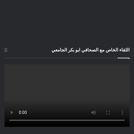
قِطْعَةُ جُبْنٍ، حَبَّاتُ الزَيْتُونِ،
خَمْسُونَ غْرَامًا مِنْ الخُبْزِ،
مِزَاجُنَا صَافِي .. لَيْسَ بِمُعَكَّر،
لاَ جَرَائِدَ وَ لاَ هُمْ يُهَرْطِقُونَ،
خَدُّكِ عَلى صَدْرِي .. ضَمَّةُ مُذَكَّر،
مُومِيرُوسْ ” حَرَّاكُ” المَرّيخِ مَجْذُوبًا
اللقاء الخاص مع الصحافي ابو بكر الجامعي
إِلَى رَحْمَةٍ مِنْ لِسَانٍ مِنْ طِينٍ،
أَشْهَدُ أَنَّ لاَ إِله إلاَّ الله!
خَاتمُهُم مُحَمَّدٌ .. لِلْقُدُّوسِ مُتَشَكَّر،
أَشْهَدُ أَنَّ المَرِّيخَ كَمَا الأَرض
يَرْتَقِبَانِ .. نَفْسَ المَصِيرِ ..
عبد المجيد موميروس
شاعر و كاتب رأي