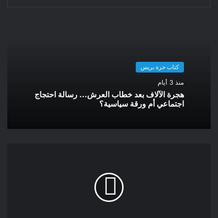
كَشْطُ الصُّخُورِ كَقَلْيِ الذُرَة،
هُمْ عَلَى نَاصِيَّةِ المَرِّيخ يَسْتَنْبِطُونَ!
مِعْرَاجٌ فَوْرِي .. هِجْرَةٍ مُومِيروسْ!
مَرِّيخُوبَّاتِيرا .. مكُّوكُ الحَرَّاكَّا
نَحْوَ ثُلُثِ الكَوْنِ الجَائِزِ،
كتاب حرة بريس
حَوْلِي .. تَكَدَّسَ عَنِيدُونَ،
منذ 3 أيام
ثُلَّةٌ مِنَ الأوَّلِينَ: هَؤُلاءِ حَجَزُوا مَقَاعِدَهُم،
هجرة الآلاف بعد خطاب العرش… رسالة احتجاج
كَثِيرٌ مِنَ الآخِرِينَ .. أُولَئِكَ مَمْنُوعُونَ،
اجتماعي أم ورقة سياسية؟
” الحُصَلاءُ” فِي أَرْضِ التَّقْصِيرِ..
مَرِّيخُوبَاتِيرَا .. سَفَرٌ مَحْفُوظٌ،
كَذَا مُخَطَّطُ مُومِيرُوسْ
مِنْ أَجْلِ عُمَّارِ المَرِّيخِ،
مِيَّاهُ الحَيَاةِ .. هَرِيرًا تَدَفَّقَتْ،
لَدَغَةُ الفُسْطَاطِ المُنِيخِ،
التَّضَارِيسُ الحَمْرَاءُ .. تَشَدَّقَتْ،
ذُو القَلَمَيْنِ عِنْدَ التَّأْرِيخِ،