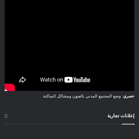
خَوَاءُ الكَوْكَبِ .. حَصْلَةُ الحَسِيرِ ..
تَوْأَمُ الرُّوحِ .. جَائِلا عَلَى الشَّاشَاتِ!
أَيْنَ رَحَلْنَا .. عَنْهُم؟
تَعَوَّدَ “الحُصَلاءُ” عَلَى الأَدَاءِ
قَبْلَ .. وَ بَعْدَ الإِحْتِجَاجِ،
أَلِفُوا مَوَاوِيلَ المَظْلُومِيَّةِ
أَدمَنُوا الشَّكْوَى أَ فَمَ الإِعْوِجَاجِ،
فَسَلاَمُ .. مِنَ المُثَابِرِينَ المُهَاجِرِينَ؛
سَلاَمٌ .. إِلَى المَاكِثِينَ بَأَرْضِ الفِجَاجِ،
مَرِّيخُوبَّاتِيرا .. حَتَّى الرَّمَقِ الأَخِيرِ ..
حصري
: وضع المجتمع المدني بالعيون ومشاكل الساكنة
مِيرَة .. صَبَاحُ اليَاسَمِين عَزِيزَتِي:
قَبْلَ بُزُوغِ بْرُوكْسِيمَا .. قَد إِسْتَيْقَظْتُ!
إعلانات تجارية
حِينَهَا شُكْرًا .. لِلهِ صَلَّيْتُ!
مَائِدَةُ فُطُورِنَا .. قَلِيلَةُ الدَّسَمِ،
بُرَيْرِيدُ شَايٍّ غَيْرُ مُسَكَّر،