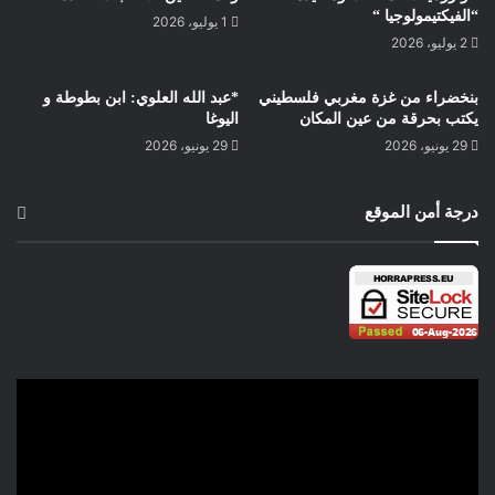
أَدْغَالُ الأُوكْسِجِينِ .. تَتَأَكْسَدُ،
“الفيكتيمولوجيا “
1 يوليو، 2026
إِيقَاعُ التَّلَوُّثِ .. المَوْزُونِ،
2 يوليو، 2026
القُطُبُ المُتَجَمِّدُ .. ذَائِبًا يَتَوَدَّدُ،
إحْذَرُوا .. رِيقَ المَجْنُونِ !
بنخضراء من غزة مغربي فلسطيني
*عبد الله العلوي: ابن بطوطة و
أُفٍّ لَهَا .. تِيمَة الفَزَعِ الكَبِيرِ ..
يكتب بحرقة من عين المكان
اليوغا
29 يونيو، 2026
29 يونيو، 2026
“مَرِّيخُوبَّاتِيرَا” فَالإِسْتِعَاضَةُ تِّقْنِيَّة!
إِقْرَئي كِتَابِيَ يا مِيرَة .. كَأَنَّمَا نَتَجَوَّلُ،
درجة أمن الموقع
قَبْضُ رَأْسِ .. المَالِ،
المَكْسَبُ مَعَنَا يُغَادِرُ،
قَبْلَهُ .. قُبِضَ العِلْمُ،
فِي شَرَيَحةٍ مَعَنَا يُهَاجِرُ،
الحَضَارَةُ: إِخْتَارَتْ مُسْتَقَرَّهَا!
جَوُّ المَرِّيخِ مُنَاخٌ .. جَدِيدُ،
مِيرَة هُنَا .. تِيرَا لَنَا:
عَقْدُ قِرَانِنَا: سَعِيدُ،
إِلَيْهِمْ .. هُنَالِكَ فِي الأَرْضِ،
تَرِكَةُ .. التَّلَوُّثِ!