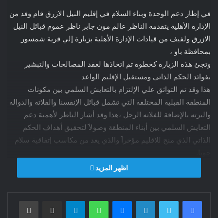
في إطار دعم الوحدة وبناء السلام في إقليم النيل الازرق قام وفد من
الإدارة الأهلية يتقدمه الناظر عالم مون جابر ناظر عموم قبائل النيل
الازرق ولفيف من قيادات الإدارة الأهلية بزيارة إلي قرية شمسور
بمحافظة باو ،
وتجئ هذه الزيارة كخطوة تم اتخاذها لعقد المصالحات والتبشير
بفوائد الحكم الذاتي ومستقبل الإقليم الواعد
هذا وقد تم التواثق علي الإلتزام بالتعايش السلمي بين مكونات
المنطقة القبلية المختلفة التي تشمل قبائل الإنقسنا والفلاته والدواله
والبرته بالإضافة للفلاته الرحل ،هذا وقد أشار الناظر لأهمية دعم
التعايش السلمي بين أبناء المنطقة وصولاََ لتحقيق أهداف الحكم
الذاتي الذي منح للاقليم مؤخراََ والذي يعد من مكاسب إتفاقية سلام
جوبا.
من جانبهم فقد أكد زعماء وعمد القبائل المختلفة رغبتهم وحرصهم
اظهر المزيد
على فتح صفحة جديدة من صفحات التمازج المجتمعي والعودة
لسيرة المنطقة الأولي حيث كانت نموذجاََ للتعايش السلمي ونبذ
فيسبوك
تويتر
لينكدإن
ماسنجر
واتساب
تيلقرام
مشاركة عبر البريد
طباعة
العنصرية.