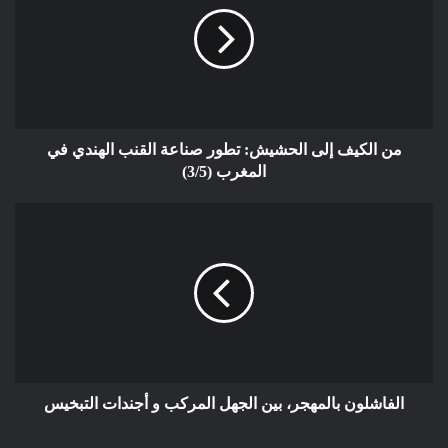
صورة الكاتبة رشيدة بنمسعود ببيت الفنانة فريدا كاهلو
من الكيف إلى الحشيش: تطور صناعة القنب الهندي في
المغرب (3/5)
“البيت الأزرق” وانت تتأمل زواياه يشعرك
لونه.. هدوؤه بالإحساس بالسكينة. كل شيء
مرتب بعناية متقنة وكأن أنامل فريدا قد مرت
للتو…
الفاشلون بالمهجر، بين الجهل المركب و أجندات التبخيس
تزوجت الفنان المكسيكي الكبير دييغو ريبيراdiego rivera, كان ثمن