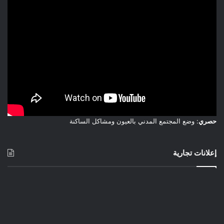
“البيت الأزرق” وانت تتأمل زواياه يشعرك لونه.. هدوؤه بالإحساس
بالسكينة. كل شيء مرتب بعناية متقنة وكأن أنامل فريدا قد مرت
للتو…
حصري
: وضع المجتمع المدني بالعيون ومشاكل الساكنة
إعلانات تجارية
صور لوحات الفنانة فريدا كاهلو