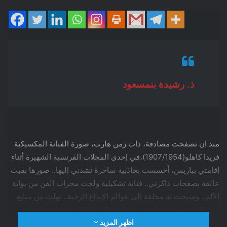
ذ. رشيدة بنمسعود
منذ ان تصفحت مصادفة، ذات زمن هارب، صورة الفنانة المكسيكية
فريدا كاهلو(1907/1954)،في إحدى المجلات الفرنسية الشهيرة أثناء
إقامتي بباريس، أحسست بجاذبية ساحرة تشدني إليها.. صورها بقيت
عالقة بصفحات ذاكرتي.. فنانة تشكيلية ولجت محراب الفن من بوابة
الألم.. وسبحت به محلقة إلى عوالم الإبداع الرحبة.. نهلت من منابع
الفن الثرة بعصامية نادرة تمتح أريجها من حدائق الحداثة والحركة
اظهر المزيد
السريالية والمدرسة الواقعية، أيام ازدهار الحياة الفنية في بلدها