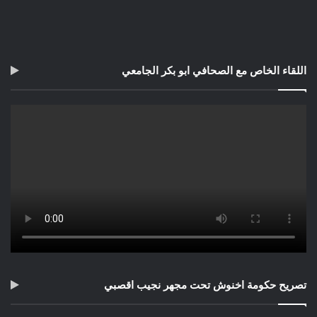
جدران البيت /المتحف مشبعة بعبق روح عانت.. وقاومت.. ولم
تستسلم.
المرسم ينتظر التي لن تأتي..
الريشة نفذ صبرها فجفت..
اللقاء الخاص مع الصحافي ابو بكر الجامعي
الألوان بعد طول انتظار بهت لمعانها…
الكرسي المتحرك يشكو للزائر حنينه للجسد الذي أدمته/أنهكته
الجراح..
سرير يردد بأسى دفين صدى آهات الألم والمعاناة…
“البيت الأزرق” بما يحتويه من تحف وأدوات وملابس مكسيكية
تقليدية، يعد محرار ضبط مقدار شغف الفنانة فريدا كاهلو بحضارة
شعب المايا بالمكسيك،وفنونها التقليدية والشعبية، وألوانها الضاجة
بالفرح والرقص.. ألوان ينبعث نورها متلألئا في زوايا المنزل، نابضة
بالحياة وشاهدة بإصرار على مدى عشق فريدا لمملكتها الصغيرة /
مسكنها الأول /وطنها الكبير(المكسيك).
تصريح حكومة اخنوش تحت مجهر نجيب اقصبي
صور لوحات فريدا كاهلو