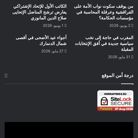
* الحكومة: أخذ الرئيس ماكرون وحكومته التقرير على محمل الجد،
من يوقف سكوت نواب الأمة على
الكاتب الأول للإتحاد الإشتراكي
ودعوا إلى اتخاذ تدابير جديدة لمواجهة التحديات التي تم تحديدها.
الفراقشية وعرقلة المحاسبة في
يعارض ترشح المناضل الإتحايى
مؤسسات الحكامة؟
صلاح الدين المانوزي
eureporter.co
2 يونيو، 2026
1 يونيو، 2026
* الجماعات الإسلامية: انتقدت منظمات مثل المجلس الفرنسي
المغرب في حاجة إلى نخب
أجواء عيد الأضحى في أقصى
للديانة الإسلامية التقرير لخلقه “شكوكًا دائمة” ضد المسلمين عمومًا،
سياسية جديدة في أفق الإنتخابات
شمال الدنمارك
المقبلة
ولاستخدامه مصطلحات غير دقيقة مثل “الإسلام السياسي” دون
27 مايو، 2026
31 مايو، 2026
تعريفات واضحة. وكالة الأناضول
* النقاش السياسي: انقسامات حادة في السياسة الفرنسية – يدعو
درجة أمن الموقع
البعض إلى حظر المنظمات التابعة لجماعة الإخوان المسلمين، بينما
يحذر آخرون من جنون الارتياب والمبالغة.
ما الذي يعنيه هذا حقًا؟
يركز التقرير على التأثير الأيديولوجي طويل الأمد بدلًا من التهديد
الحالي بالعنف. ويسعى إلى: