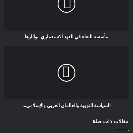
* التعليم
* الإعلام الرقمي
مأسسة البغاء في العهد الاستعماري...وآثارها
* المجتمع المدني المحلي. ويُوصف الهدف بأنه خلق نفوذ أيديولوجي
في الحياة اليومية.
يُوصف الهدف بأنه أحداث تأثير أيديولوجي في الحياة اليومية، وليس
القيام بانتفاضة عنيفة. eureporter.co
5. ليس بالضرورة عنفًا أو مطالبة بتطبيق الشريعة: يؤكد التقرير أنه لا
يوثق محاولة عنيفة حالية لفرض الشريعة في فرنسا أو للإطاحة
بالدولة بالقوة. بل يُوصف التهديد بأنه خفي وهيكلي، ويركز على
السياسة النووية والعالمان العربي والإسلامي...
التأثير المؤسسي والاجتماعي. News24
مقالات ذات صلة
🧠 ردود الفعل على التقرير