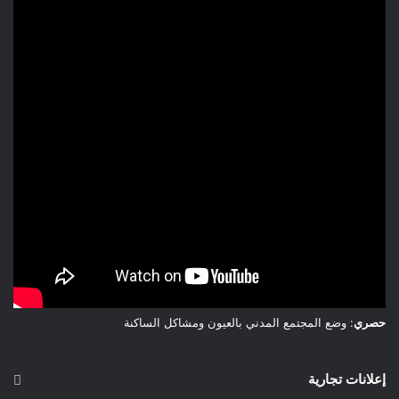
* توعية صانعي القرار السياسي والإداري بالشبكات المحتملة
و”الأنظمة الإسلامية المتطرفة”،
* اقتراح الحد من وصول الفكر الأيديولوجي إلى المؤسسات،
* والحد من التطرف الإسلامي السياسي من خلال التوعية العامة
والتدابير السياسية. eureporter
حيمري البشير ترجمة بتصرف
حصري
: وضع المجتمع المدني بالعيون ومشاكل الساكنة
إعلانات تجارية