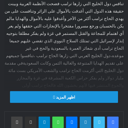
تنافس دول الخليج التي زارها ترامب فضحت الأنظمة العربية وبينت
حقيقة هذه الدول التي أغدقت بالأموال على الزائر وتنافست على من
يهدي الحاج ترامب أكثر من الآخر وأغدقوا عليه بالأموال والهدايا مالم
يكن بالحسبان ورجع مسرورا مفتخرا بالإنجازات التي حققها ولم يعر
أي اهتمام للمجاعة والقتل المستمر في غزة ولم يفكر مطلقا بتوجيه
إنذار لإسرائيل التي تمتلك السلاح النووي الذي تقضي عليهم جميعا
الحاج ترامب أدى شعائر العمرة بالسعودية والحج في غير
موعده،دول الخليج العربي التي زارها الحاج ترامب ،تنافسوا جميعهم
على تقديم الهدايا المتنوعة والغالية الثمن وكانت السعوديةفي مقدمة
دول الخليج التي أكرمت الحاج ترامب والشعب الأمريكي بست مائة
مليار دولار ولم يفكر حراس الكعبة المشرفة في غزة والمجازر
والجوع المنتشر فيها لأنهم يخشون الله فالحاج ترامب أولى
بالصدقة،الحاج ترامب أدى العمرة استثناءا في قطر وأهدوه طائرةً
اظهر المزيد
كراسيها مصنوعة من ذهب أما في الإمارات فقد أغدقوا على الحاج
ترامب أكثر مما قدمته المملكة وأبدوا جميعهم ولاءهم للحاج ترامب
الذي رجع بالمال الوفير للشعب الأمريكي الذي يعاني من
فيسبوك
تويتر
لينكدإن
ماسنجر
واتساب
تيلقرام
مشاركة عبر البريد
طباعة
المجاعة.مثل سكان غزة.لقد تبرع الملوك والأمراء وتنافسوا فيما