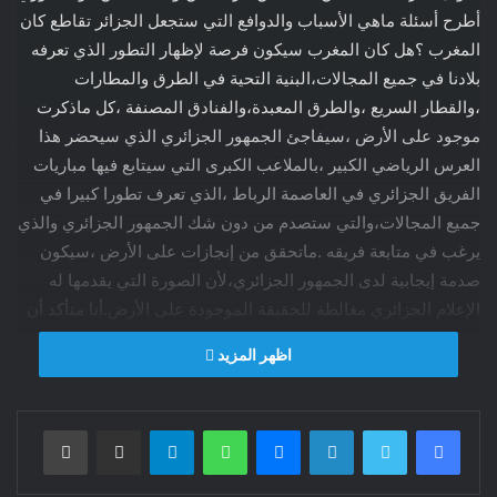
أطرح أسئلة ماهي الأسباب والدوافع التي ستجعل الجزائر تقاطع كان
المغرب ؟هل كان المغرب سيكون فرصة لإظهار التطور الذي تعرفه
بلادنا في جميع المجالات،البنية التحية في الطرق والمطارات
،والقطار السريع ،والطرق المعبدة،والفنادق المصنفة ،كل ماذكرت
موجود على الأرض ،سيفاجئ الجمهور الجزائري الذي سيحضر هذا
العرس الرياضي الكبير ،بالملاعب الكبرى التي سيتابع فيها مباريات
الفريق الجزائري في العاصمة الرباط ،الذي تعرف تطورا كبيرا في
جميع المجالات،والتي ستصدم من دون شك الجمهور الجزائري والذي
يرغب في متابعة فريقه .ماتحقق من إنجازات على الأرض ،سيكون
صدمة إيجابية لدى الجمهور الجزائري،لأن الصورة التي يقدمها له
الإعلام الجزائري مغالطة للحقيقة الموجودة على الأرض.أنا متأكد أن
كل الجزائريين سيغيرون موقفهم من المغرب والصورة التي يقدمها
اظهر المزيد
الإعلام الرسمي ووسائل التواصل الإجتماعي التي يجنّدها النظام
القائم في الجزائر لتسيئ للمغرب وللنظام القائم فيه.حضور الجمهور
الجزائري لمتابعة الكان في المغرب هل ستكون فرصة مواتية
فيسبوك
تويتر
لينكدإن
ماسنجر
واتساب
تيلقرام
مشاركة عبر البريد
طباعة
للمغاربة وللإعلام المغرب لتصحيح المعطيات المتجدرة في عقول
الشعب الجزائري عن المغرب والمغاربة والتاريخ المشترك وماقدمه