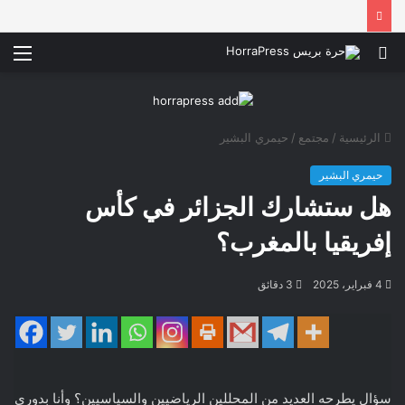
بحث
الق
عن
الرئيسية
/
مجتمع
/
حيمري البشير
حيمري البشير
هل ستشارك الجزائر في كأس
إفريقيا بالمغرب؟
4 فبراير، 2025
3 دقائق
سؤال يطرحه العديد من المحللين الرياضيين والسياسيين؟ وأنا بدوري