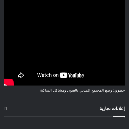
مغاربة العالم في زيارتنا في الصيف الماضي ،ستفاجئ كل الذين
سيتابعون كأس إفريقيا المقبلة في المغرب.الذي يتطور بوتيرة سريعة
في جميع المجالات وليس فقط في القطاع الرياضي .سيكون الشعب
المغربي والحكومة في الموعد لدعم كل السياسات التي يقودها
جلالة الملك في قيادة بلادنا إلى شاطئ النجاة بحول الله وقدرته
.وستبقى هذه الكأس في المغرب بحول الله ،والكل يتوقع نجاح هذه
الدورة
حيمري البشير كوبنهاكن الدنمارك
حصري
: وضع المجتمع المدني بالعيون ومشاكل الساكنة
إعلانات تجارية