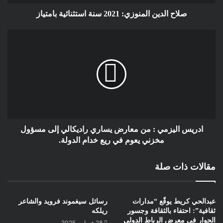
صلاح الدين المنوزي: 2021 سنة استثنائية بامتياز
واكبر ونكبر
في ظل ابتسامة امي الرائقة
تسقينا كرم العيد
وتعدنا باجمل الاوطان ..
ربيعة الكوطيط
ادريس اليزمي : من معارض يساري راديكالي إلى مسؤول
مخزني يعوم في ريع خدام الدولة.
مقالات ذات صلة
عبدالحي كريط يوقّع “مدارات
رسائل سيغموند فرويد والشاعر
ثقافية”: احتفاء بالثقافة وجسور
ريلكه
الحوار في معرض الرباط الدولي
28 فبراير، 2025