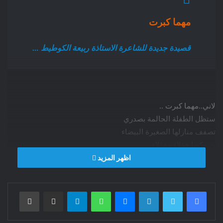
مهما كبرت
قصيدة جديدة للشاعرة الاستاذة ربيعة الكوطيط …
لاني..مهما كبرت ..
ستظل الطفلة الحالمة بصدري
تصفف منازلها الصغيرة البيضاء
وتسكنها هؤلاء وهؤلاء ..
ساضل اغازل الطرقات
اظهر المزيد
واحلم بانسان يكوم بذور الجمال
ويفرشها عناقيد للعيون البسطاء ..
فيسبوك
تويتر
لينكدإن
ماسنجر
واتساب
تيلقرام
مشاركة عبر البريد
طباعة
ساظل ارتب فوضى الامكنة
ارتب امام بيوت قطوفا دانية
وعراجين من بهاء ..