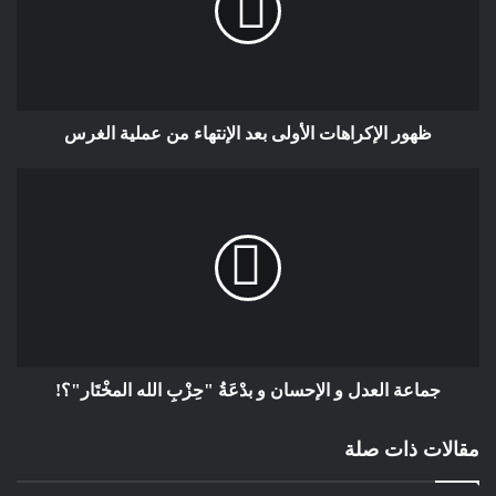
اتفاقية السلام المبرمة بين البلدين ،كل شيئ ممكن وبالتالي طبيعة
المرحلة التي تمر بها مصر والشعب الفلسطيني أمام صمت دولي
وأممي يفرض تكاثف جهود ومصر وتركيا لممارسة ضغوط على
الإدارة الأمريكية والإتحاد الأوربي لوقف هذه الإنتهاكات التي ترتكبها
إسرائيل في حق الشعب الفلسطيني .الشعب الفلسطيني وكل العرب
ظهور الإكراهات الأولى بعد الإنتهاء من عملية الغرس
والمسلمين ينتظرون موقفا صارما من مصر وتركيا اتجاه إسرائيل
لوقف المجازر التي ترتكبها في حق الشعب الفلسطيني الأعزل .
جواسيس الموساد الذين تم اعتقالهم في تركيا
حيمري البشير إعلامي وصحفي الدنمارك
جماعة العدل و الإحسان و بدْعَةُ "حِزْبِ الله المخْتَار"؟!
مقالات ذات صلة