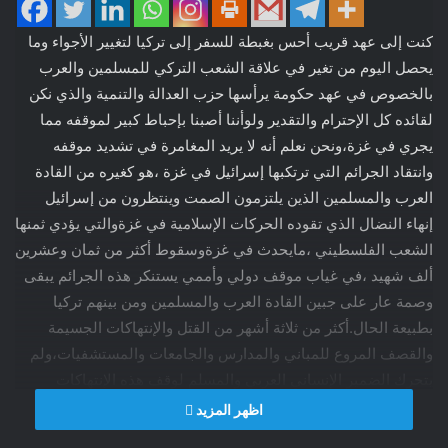
كنت إلى عهد قريب أحس بغبطة للسفر إلى تركيا لتغيير الأجواء وما
يحصل اليوم من تغير في علاقة الشعب التركي للمسلمين والعرب
بالخصوص في عهد حكومة يرأسها حزب العدالة والتنمية والذي نكن
لقائده كل الإحترام والتقدير ولوأننا أصبنا بإحباط كبير لموقفه مما
يجري في غزة،ونحن نعلم أنه لا يريد المغامرة في تشديد موقفه
وانتقاد الجرائم التي ترتكبها إسرائيل في غزة ،هو كغيره من القادة
العرب والمسلمين الذين يلتزمون الصمت وينتظرون من إسرائيل
إنهاء النضال الذي تقوده الحركات الإسلامية في غزةوالتي يؤدي ثمنها
الشعب الفلسطيني ،مايحدث في غزةوسقوط أكثر من ثمان وعشرين
ألف شهيد ،في غياب موقف دولي وأممي يستنكر هذه الجرائم يبقى
وصمة عار على جبين القادة العرب والمسلمين ومن بينهم تركيا
بطبيعة الحال.أكثر من ثلاثة أشهر من القتل والإنتهاكات الجسيمة
والقصف المروع للمباني والمدارس والجامعات والمستشفيات،ولم
يتحرك الضمير الإنساني العربي والمسلم لوقف هذه الإنتهاكات
الجسيمة.في تركيا التي كنت مرغما لزيارتها لاستكمال العلاج الذي
اظهر المزيد
بدأته لأكثر من أربعة أشهر ،صادف مقامي اعتقال مجموعة من